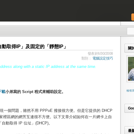
動取得IP」及固定的「靜態IP」
關
發表於6/30/2008
類別：
電腦設定技巧
dress along with a static IP address at the same time.
檢視
下載
小弟寫的 Script 程式來輔助設定。
Go
m 發現一個問題，雖然不用 PPPoE 撥接很方便。但是它提供的 DHCP
段，家裡區網的網芳互連很不方便。以下文章介紹如何在一片網卡上自
動取得 IP 位址」(DHCP)。
最