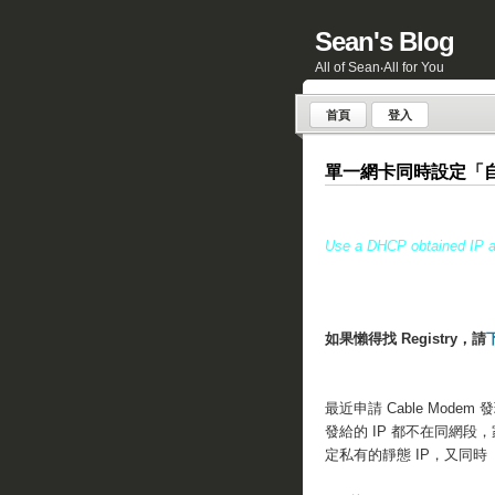
Sean's Blog
All of Sean‧All for You
首頁
登入
單一網卡同時設定「自
Use a DHCP obtained IP ad
如果懶得找 Registry，請
最近申請 Cable Mode
發給的 IP 都不在同網
定私有的靜態 IP，又同時「自