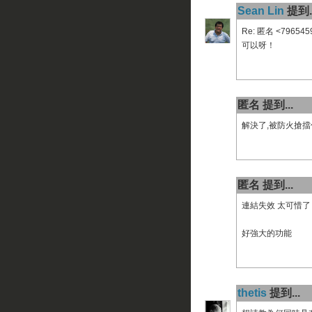
Sean Lin
提到..
Re: 匿名 <796545
可以呀！
匿名 提到...
解決了,被防火搶擋
匿名 提到...
連結失效 太可惜了
好強大的功能
thetis
提到...