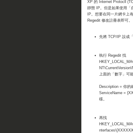
XP 的 Internet Prot
靜態 IP。但是如果使用「
IP。想要在同一片網卡上有兩
Regedit 修改註冊表即可。
先將 TCP/IP 設
執行 Regedit 找
HKEY_LOCAL_MAC
NT\CurrentVersion
上面的「數字」可能
Description = 
ServiceName = 
樣。
再找
HKEY_LOCAL_MACHI
nterfaces\{XXXX