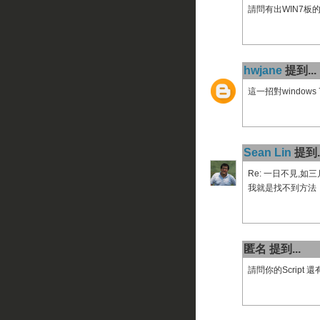
請問有出WIN7板
hwjane
提到...
這一招對windows
Sean Lin
提到..
Re: 一日不見,如三月兮
我就是找不到方法，
匿名 提到...
請問你的Script 