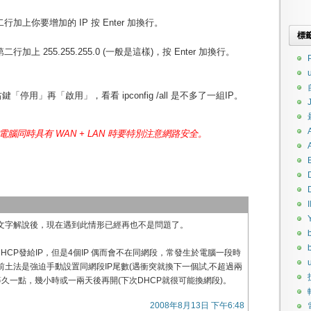
 第二行加上你要增加的 IP 按 Enter 加換行。
標
 第二行加上 255.255.255.0 (一般是這樣)，按 Enter 加換行。
P
停用」再「啟用」，看看 ipconfig /all 是不多了一組IP。
一台電腦同時具有 WAN + LAN 時要特別注意網路安全。
I
文字解說後，現在遇到此情形已經再也不是問題了。
是DHCP發給IP，但是4個IP 偶而會不在同網段，常發生於電腦一段時
u
土法是強迫手動設置同網段IP尾數(遇衝突就換下一個試,不超過兩
等久一點，幾小時或一兩天後再開(下次DHCP就很可能換網段)。
2008年8月13日 下午6:48