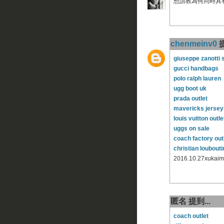
想請教為何同時具有
chenmeinv0
提
giuseppe zanotti
gucci handbags
polo ralph lauren
ugg boot uk
prada outlet
mavericks jersey
louis vuitton outle
uggs on sale
coach factory out
christian loubouti
2016.10.27xukaim
匿名 提到...
coach outlet