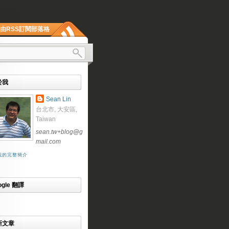
由RSS訂閱部落格
於我
Sean Lin
台北市, 大安區,
Taiwan
sean.tw+blog
@
g
mail.com
我的完整簡介
ogle 翻譯
新文章