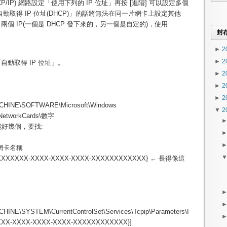
ocll (TCP/IP) 網路設定「使用下列的 IP 位址」再按 [進階] 可以設定多個
自動取得 IP 位址(DHCP)」的話將無法在同一片網卡上設定其他
個 IP(一個是 DHCP 發下來的，另一個是自定的)，使用
封
►
2
►
2
成「自動取得 IP 位址」。
►
2
►
2
►
2
HINE\SOFTWARE\Microsoft\Windows
▼
2
\NetworkCards\數字
好幾個，要找:
你的網卡名稱
{XXXXXXXX-XXXX-XXXX-XXXX-XXXXXXXXXXXX} ← 長得像這
NE\SYSTEM\CurrentControlSet\Services\Tcpip\Parameters\I
XXXX-XXXX-XXXX-XXXX-XXXXXXXXXXXX}]