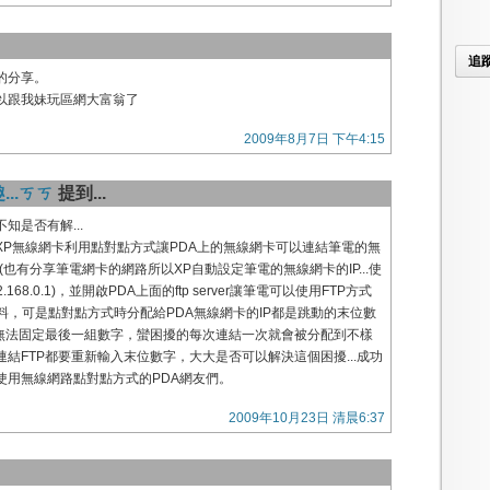
追
的分享。
以跟我妹玩區網大富翁了
2009年8月7日 下午4:15
..ㄎㄎ
提到...
知是否有解...
XP無線網卡利用點對點方式讓PDA上的無線網卡可以連結筆電的無
(也有分享筆電網卡的網路所以XP自動設定筆電的無線網卡的IP...使
.168.0.1)，並開啟PDA上面的ftp server讓筆電可以使用FTP方式
料，可是點對點方式時分配給PDA無線網卡的IP都是跳動的末位數
.XXX，無法固定最後一組數字，蠻困擾的每次連結一次就會被分配到不樣
結FTP都要重新輸入末位數字，大大是否可以解決這個困擾...成功
使用無線網路點對點方式的PDA網友們。
2009年10月23日 清晨6:37