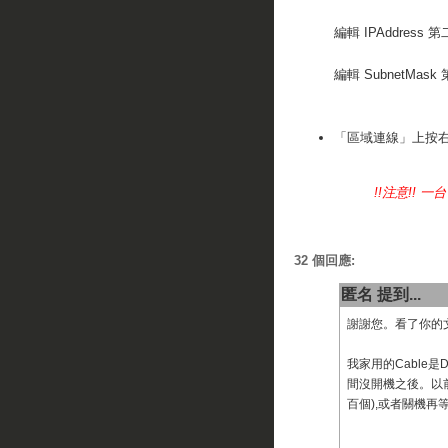
編輯 IPAddress
編輯 SubnetMask
「區域連線」上按右鍵「
!!注意!! 
32 個回應:
匿名 提到...
謝謝您。看了你的
我家用的Cable
間沒開機之後。以前
百個),或者關機再