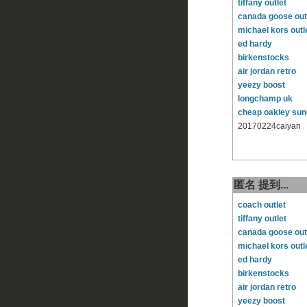
tiffany outlet
canada goose out
michael kors outl
ed hardy
birkenstocks
air jordan retro
yeezy boost
longchamp uk
cheap oakley sun
20170224caiyan
匿名 提到...
coach outlet
tiffany outlet
canada goose out
michael kors outl
ed hardy
birkenstocks
air jordan retro
yeezy boost