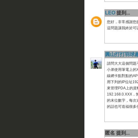
LEO
提到...
您好，非常感謝您
這問題讓我終於可
圓山打打羽球趣.
請問大大這個問題不
小弟使用筆電上的
線網卡點對點的AP
用下列的IP位址192
來管理PDA上的資
192.168.0
的末位數字，每次連
的話也可造福很多
匿名 提到...