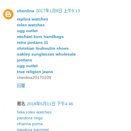
chenlina
2017年1月9日 上午9:13
replica watches
rolex watches
ugg outlet
michael kors handbags
retro jordans 11
christian louboutin shoes
oakley sunglasses wholesale
jordans
ugg outlet
true religion jeans
chenlina20170109
回覆
匿名
2018年5月11日 下午4:46
fake rolex watches
pandora rings
rihanna puma
pandora earrings