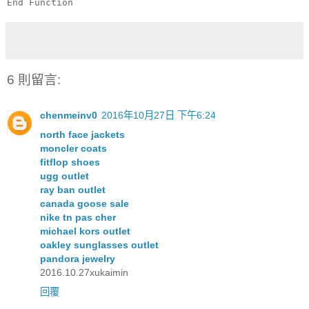
End Function
6 則留言:
chenmeinv0
2016年10月27日 下午6:24
north face jackets
moncler coats
fitflop shoes
ugg outlet
ray ban outlet
canada goose sale
nike tn pas cher
michael kors outlet
oakley sunglasses outlet
pandora jewelry
2016.10.27xukaimin
回覆