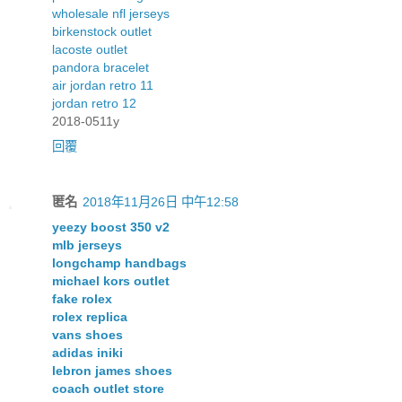
wholesale nfl jerseys
birkenstock outlet
lacoste outlet
pandora bracelet
air jordan retro 11
jordan retro 12
2018-0511y
回覆
匿名
2018年11月26日 中午12:58
yeezy boost 350 v2
mlb jerseys
longchamp handbags
michael kors outlet
fake rolex
rolex replica
vans shoes
adidas iniki
lebron james shoes
coach outlet store