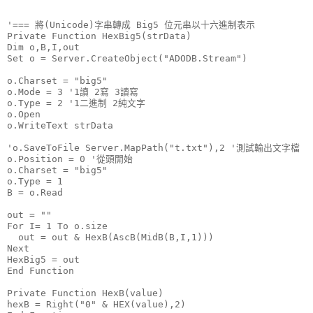
'=== 將(Unicode)字串轉成 Big5 位元串以十六進制表示
Private Function HexBig5(strData)
Dim o,B,I,out
Set o = Server.CreateObject("ADODB.Stream")
o.Charset = "big5"
o.Mode = 3 '1讀 2寫 3讀寫
o.Type = 2 '1二進制 2純文字
o.Open
o.WriteText strData
'o.SaveToFile Server.MapPath("t.txt"),2 '測試輸出文字檔
o.Position = 0 '從頭開始
o.Charset = "big5"
o.Type = 1
B = o.Read
out = ""
For I= 1 To o.size
  out = out & HexB(AscB(MidB(B,I,1)))
Next
HexBig5 = out
End Function
Private Function HexB(value)
hexB = Right("0" & HEX(value),2)