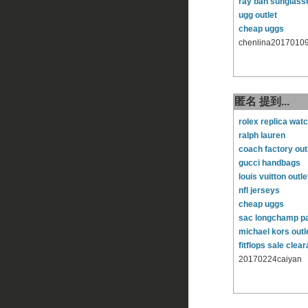
ray ban sunglass
ugg outlet
cheap uggs
chenlina2017010
匿名 提到...
rolex replica wat
ralph lauren
coach factory out
gucci handbags
louis vuitton outle
nfl jerseys
cheap uggs
sac longchamp p
michael kors outl
fitflops sale clea
20170224caiyan