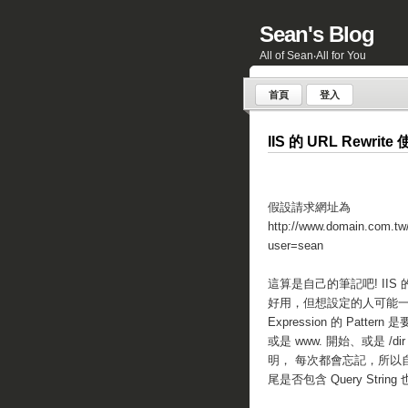
Sean's Blog
All of Sean‧All for You
首頁
登入
IIS 的 URL Rewri
假設請求網址為
http://www.domain.com.tw/
user=sean
這算是自己的筆記吧! IIS 的 U
好用，但想設定的人可能一頭霧
Expression 的 Pattern 是
或是 www. 開始、或是 /dir
明， 每次都會忘記，所以
尾是否包含 Query Strin