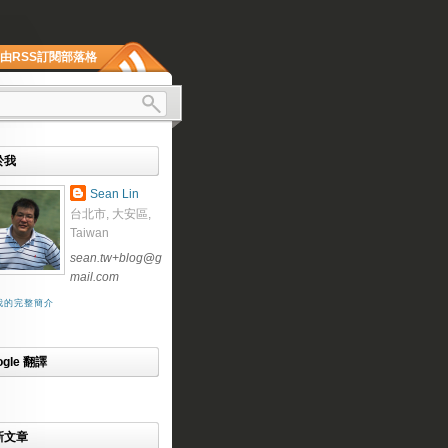
由RSS訂閱部落格
於我
Sean Lin
台北市, 大安區,
Taiwan
sean.tw+blog
@
g
mail.com
我的完整簡介
ogle 翻譯
新文章