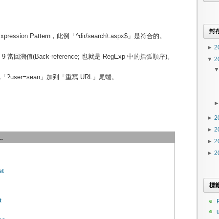
封
pression Pattern，此例「^dir/search\.aspx$」是符合的。
►
2
~ 9 當回溯值(Back-reference; 也就是 RegExp 中的括弧順序)。
▼
2
?user=sean」加到「重寫 URL」尾端。
►
2
►
2
.
►
2
►
2
et
標
t
P