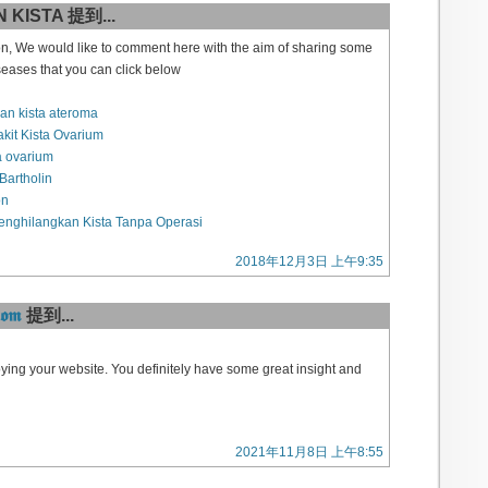
KISTA 提到...
n, We would like to comment here with the aim of sharing some
seases that you can click below
n kista ateroma
it Kista Ovarium
a ovarium
Bartholin
on
enghilangkan Kista Tanpa Operasi
2018年12月3日 上午9:35
𝖈𝖔𝖒
提到...
joying your website. You definitely have some great insight and
2021年11月8日 上午8:55