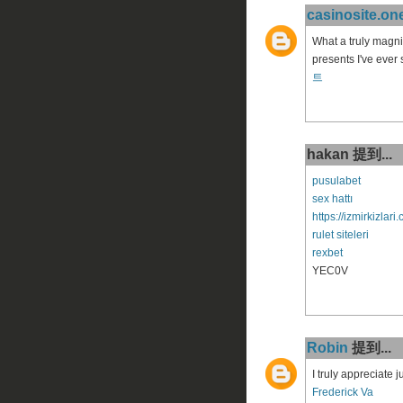
casinosite.on
What a truly magni
presents I've ever
트
hakan 提到...
pusulabet
sex hattı
https://izmirkizlari
rulet siteleri
rexbet
YEC0V
Robin
提到...
I truly appreciate 
Frederick Va