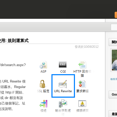
te 使用: 規則運算式
關
發表於10/08/2012
dir/search.aspx?
檢視
RL Rewrite 很
水。Regular
要從 http:// 開始、
Go
 或 dir 都沒有說
自己做個筆記。址
g 也沒說明。
最