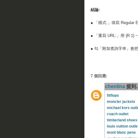
結論:
● 「模式:」填寫 Regular Ex
● 「重寫 URL:」用 {R:1} 
● 勾「附加查詢字串」會把「
7 個回應:
chenlina
提到..
fitflops
moncler jackets
michael kors outl
coach outlet
timberland shoes
louis vuitton outle
mont blanc pens