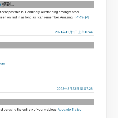
e
提到...
ficent post this is. Genuinely, outstanding amongst other
 seen on find in as long as I can remember. Amazing
바카라사이
2021年12月5日 上午10:44
.com
2023年8月23日 清晨7:28
just perusing the entirety of your weblogs.
Abogado Trafico