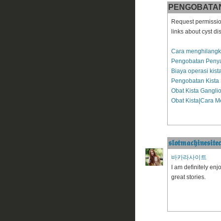
PENGOBATAN 
Request permissio
links about cyst di
Cara menghilangka
Pengobatan Penyak
Biaya operasi kist
Pengobatan Kista 
Obat Kista Gangli
Obat Kista|Cara M
𝖘𝖑𝖔𝖙𝖒𝖆𝖈𝖍𝖎𝖓𝖊𝖘𝖎𝖙𝖊
바카라사이트
I am definitely en
great stories.