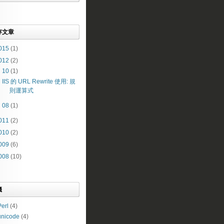
存文章
015
(1)
012
(2)
▼
10
(1)
IIS 的 URL Rewrite 使用: 規
則運算式
►
08
(1)
011
(2)
010
(2)
009
(6)
008
(10)
籤
erl
(4)
unicode
(4)