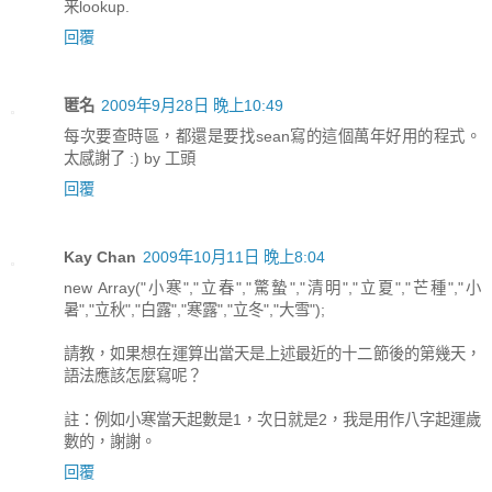
来lookup.
回覆
匿名
2009年9月28日 晚上10:49
每次要查時區，都還是要找sean寫的這個萬年好用的程式。
太感謝了 :) by 工頭
回覆
Kay Chan
2009年10月11日 晚上8:04
new Array("小寒","立春","驚蟄","清明","立夏","芒種","小
暑","立秋","白露","寒露","立冬","大雪");
請教，如果想在運算出當天是上述最近的十二節後的第幾天，
語法應該怎麼寫呢？
註：例如小寒當天起數是1，次日就是2，我是用作八字起運歲
數的，謝謝。
回覆