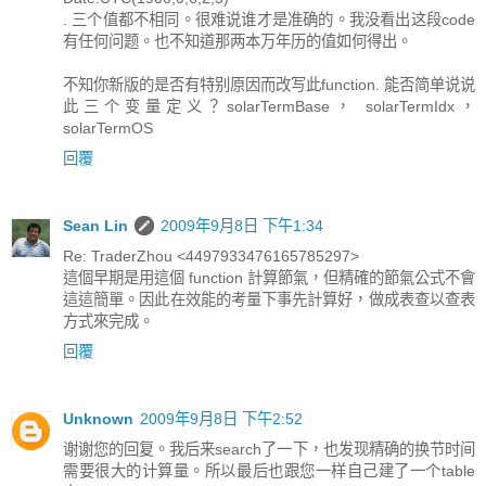
. 三个值都不相同。很难说谁才是准确的。我没看出这段code
有任何问题。也不知道那两本万年历的值如何得出。
不知你新版的是否有特别原因而改写此function. 能否简单说说
此三个变量定义？solarTermBase， solarTermIdx，
solarTermOS
回覆
Sean Lin
2009年9月8日 下午1:34
Re: TraderZhou <4497933476165785297>
這個早期是用這個 function 計算節氣，但精確的節氣公式不會
這這簡單。因此在效能的考量下事先計算好，做成表查以查表
方式來完成。
回覆
Unknown
2009年9月8日 下午2:52
谢谢您的回复。我后来search了一下，也发现精确的换节时间
需要很大的计算量。所以最后也跟您一样自己建了一个table