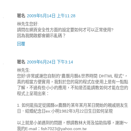
匿名
2009年5月14日 上午11:28
林先生您好:
請問在網頁安全性方面的設定要如何才可以正常使用?
因為我開啟都會顯示亂碼？
回覆
匿名
2009年6月24日 下午3:14
林先生:
您好!非常感謝您自制的"農曆月曆&世界時間 DHTML 程式"，
真的相當方便實用，我對於您的寫的程式在使用上是有一點點
了解，不過有些小小的應用，不知是否能請教如何才能在您的
程式上呈現出來：
1. 如何能指定從國曆or農曆的某年某月某日開始的親戚朋友生
日．結婚紀念日ex:小明1982年3月22日生日如何呈現
以上就是小弟遇到的問題，想請教林大哥及協助指導，謝謝～
我的E-mail：fish7023@yahoo.com.tw