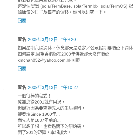
節氣我也是用查表的方式完成。
這幾個變數 (solarTermBase, solarTermIdx, solarTermOS) 記
錄節氣的日子及每年的偏移，你可以研究一下。
回覆
匿名
2009年3月12日 上午9:20
如果星期六隔週休，休息那天是法定／公眾假期要順延下週休
如何設定,因為香港版在2009年佛誕那天沒有順延
kmchan852@yahoo.com.hk回覆
回覆
匿名
2009年3月13日 上午10:27
一個很棒的程式！
感謝您從2001就有用過，
但最近因為要查詢先人的生辰資料，
卻發現Since 1900年...
而先人是1837年前的...
所以想了想，也看過閣下的原始碼，
開了201的矩陣，本想加大，