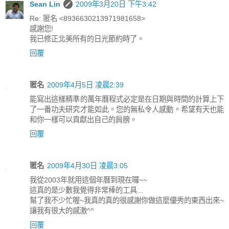
Sean Lin
2009年3月20日 下午3:42
Re: 匿名 <8936630213971981658>
感謝您!
我已修正北美所有的日光節約時了。
回覆
匿名
2009年4月5日 凌晨2:39
能寫出這樣精準的萬年曆程式必定是在日期與時間的計算上下
了一番功夫研究才能如此。您的無私令人感動。希望有天也能
和你一樣可以貢獻出自己的肩膀。
回覆
匿名
2009年4月30日 凌晨3:05
我從2003年就用這個年曆到現在囉~~
這真的是少數我覺得非常棒的工具...
幫了我不少忙喔~我真的真的很感謝你做這麼優秀的東西出來~
讓我有很大的感激^^
回覆