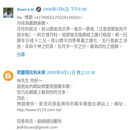
Sean Lin
2009年7月6日 下午5:09
Re: 博顗 <4278956125528146561>
月柱與農曆無關。
月柱的起法，是以節氣為交界，每交一節氣（注意是節氣而不
是中氣），則交替月柱，是即按太陽黃經之運行軌道，將一回
歸年分成十二分，用以標示四季寒暑之變化、五行盈虧之消
息，命局十神之旺哀，在月令一字之分，故為四柱之提綱。
回覆
把握現在和未來
2009年8月11日 晚上10:38
林先生 你好～
我朋友的網站想要用個萬年曆，
恰巧在網路上看到你的分享，
因此，
想請教你，是否同意能將你的萬年曆放在網站上，網址：
http://www.0123.com.tw/
同意與否，麻煩請回覆到
jkdhfouas@gmail.com