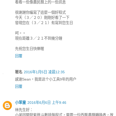
看看一些像農民曆上的一些訊息
很謝謝你編寫了這麼一個好程式
今天（３／２０）剛剛好看了一下
發現您在（３／２１）有寫到您生日
呵。。
現在距離３／２１不到幾分鐘
先祝您生日快樂喔
回覆
匿名
2016年1月5日 凌晨12:35
感谢Sean，我是这个小工具9年的用户
回覆
小笨童
2016年6月6日 上午9:46
林先生好：
小弟因開發紫微斗數排盤程式，需要一份西曆農曆轉換表，故