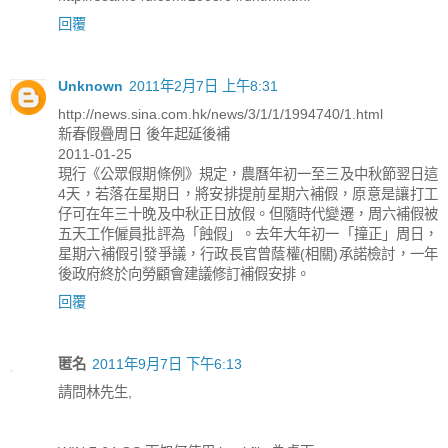
回覆
Unknown
2011年2月7日 上午8:31
http://news.sina.com.hk/news/3/1/1/1994740/1.html
新春假疊周日 後年起延後補
2011-01-25
現行《公眾假期條例》規定，農曆年初一至三及中秋節翌日這
4天，若落在星期日，將安排提前星期六補假，原意是讓打工
仔可在年三十晚及中秋正日放假。但隨時代變遷，周六補假被
五天工作僱員批評為「蝕假」。去年大年初一「撞正」周日，
星期六補假引發爭議，行政長官曾蔭權(相關)承諾檢討，一年
後政府終於向勞顧會建議修訂補假安排。
回覆
匿名
2011年9月7日 下午6:13
請問林先生,