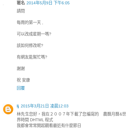
匿名
2014年5月9日 下午6:05
請問
每周的第一天 ,
可以改成星期一嗎?
該如何修改呢?
有網友能幫忙嗎?
謝謝
祝 安康
回覆
lj
2015年3月21日 凌晨12:03
林先生您好，我在２００７年下載了您編寫的 農曆月曆&世
界時間 DHTML 程式
我都會常常開起觀看最近有什麼節日