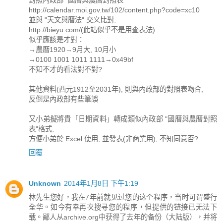
http://calendar.moi.gov.tw/102/content.php?code=xc10
並與 "天文與曆法" 交义比對,
http://bieyu.com/(此站似乎不是用查表法)
似乎應該是才對：
→農曆1920→9月大, 10月小
→0100 1001 1011 1111→0x49bf
不知不才的看法對不對?
其他資料(西元1912至2031年), 則與內政部的對照表吻合,
反倒是內政部有些筆誤
又小弟擬將貴「日期資料」轉成類似內政部 "國曆與農曆對照
表"格式,
方便小弟於 Excel 使用, 並發表(非商業用), 不知同意否?
回覆
Unknown
2014年1月8日 下午1:19
林先生您好，我在7年前就见过您的这个程序，当时可谓盛行
全华。如今有幸再次搜寻您的程序，但提供的链接已无法下
载。鄙人从archive.org中获得了去年的备份（大陆版），并将