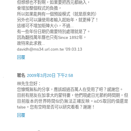
但想想也不對啊，如果要把西元都納入，
會增加整個程式的負擔，
所以如果能夠有一個預設模式（就是原來的）
另外也可以讓使用者輸入起始年，就更棒了！
這樣可不增加矩陣大小，不過...
有一些年份日期仍需要特別處理就是了。
因為翻找萬年曆也只有Since 1892年，
故特來此求救...
davidh@ms34.url.com.tw '09.03.13
回覆
匿名
2009年3月20日 下午2:58
林先生您好：
您慷慨無私的分享，應該超過百萬人在受用了吧？感謝您。
目前有朋友在加拿大的蒙特婁，他們現處日光節約時間期，但
目前版本的世界時間似仍無法正確反映。isDS取回的值還是
false。您有空時是否可以研究看看？謝謝！
回覆