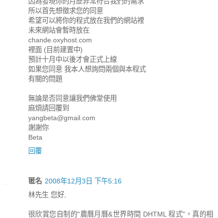
因為發現你的月歷非常符合我們的需求
所以首先想徵求您的同意
希望可以將你的程式放在我們的網站裡
未來網站會暫時放在
chande.oxyhost.com
裡面 (目前建置中)
預計十月中以後才會正式上線
如果您同意 我本人想詢問兩個與本程式
有關的問題
無論是否同意讓我們佛堂使用
麻煩請回覆到
yangbeta@gmail.com
謝謝你
Beta
回覆
匿名
2008年12月3日 下午5:16
林先生 您好,
很欣賞您自制的"農曆月曆&世界時間 DHTML 程式"，真的相