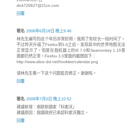
dick720627@21cn.com
回覆
匿名
2008年6月18日 晚上9:46
林先生编写的这个年历非常好用，我用了有较长一段时间了。
不过昨天升级了Firefox到3.0之后，发现其中的世界地图无法
正常显示了，但是在我机器上的IE 7.0和Seamonkey 1.19里
面都仍然正常。Firefox 3.0里面的截图如下：
http://www.alice-dsl.net/hooklee/calendar.png
请林先生看一下这个问题能否修正。谢谢啦。
回覆
匿名
2008年7月3日 晚上10:52
建議新增：南歐新國家「科索沃」
建議原因：我國政府已承認科索沃獨立。
回覆