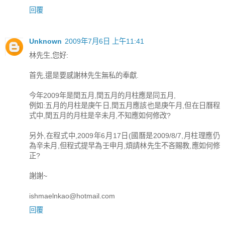
回覆
Unknown
2009年7月6日 上午11:41
林先生,您好:
首先,還是要感謝林先生無私的奉獻.
今年2009年是閏五月,閏五月的月柱應是同五月,
例如:五月的月柱是庚午日,閏五月應該也是庚午月,但在日曆程
式中,閏五月的月柱是辛未月,不知應如何修改?
另外,在程式中,2009年6月17日(國曆是2009/8/7,月柱理應仍
為辛未月,但程式提早為壬申月,煩請林先生不吝賜教,應如何修
正?
謝謝~
ishmaelnkao@hotmail.com
回覆