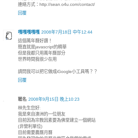
連絡方式：http://sean.o4u.com/contact/
回覆
嘎嘎嘎嘎嘎
2008年7月18日 中午12:44
這個萬年曆好讚！
簡直就是javascript的精華
但是我都只用萬年曆部分
世界時間我很少在用
請問我可以把它做成iGoogle小工具嗎？？
回覆
匿名
2008年9月15日 晚上10:23
林先生您好:
我是來自澳洲的一位朋友
目前因為宗教因素要為佛堂建立一個網站
(非營利單位)
目前需要農曆月曆