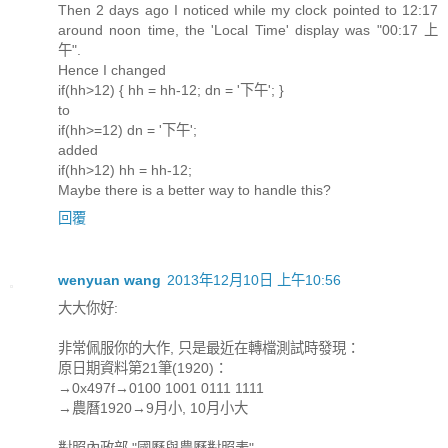
Then 2 days ago I noticed while my clock pointed to 12:17
around noon time, the 'Local Time' display was "00:17 上
午".
Hence I changed
if(hh>12) { hh = hh-12; dn = '下午'; }
to
if(hh>=12) dn = '下午';
added
if(hh>12) hh = hh-12;
Maybe there is a better way to handle this?
回覆
wenyuan wang
2013年12月10日 上午10:56
大大你好:
非常佩服你的大作, 只是最近在轉檔測試時發現：
原日期資料第21筆(1920)：
→0x497f→0100 1001 0111 1111
→農曆1920→9月小, 10月小大
對照內政部 "國曆與農曆對照表"