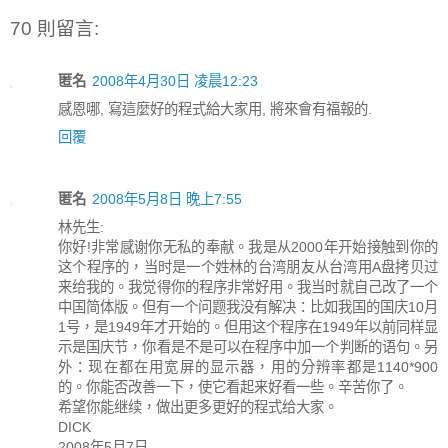
70 則留言:
匿名
2008年4月30日 凌晨12:23
感恩哪, 寫這麼好的程式給大家用, 將來會有福報的.
回覆
匿名
2008年5月8日 晚上7:55
林先生:
你好!非常感谢你无私的奉献。我是从2000年开始接触到你的
这个程序的，当时是一个姓林的台湾朋友从台湾用A盘拷贝过
来给我的。我觉得你的程序非常好用。我当时就自己改了一个
中国简体版。但有一个问题我没有解决：比如我国的国庆10月
1号，是1949年才开始的。但用这个程序在1949年以前同样显
示是国庆节，你看是不是可以在程序中加一个判断的语句。另
外：现在都在用宽屏的显示器，用的分辨率都是1140*900
的。你能否改善一下，使它看起来好看一些。辛苦你了。
希望你能继续，做出更多更好的程式给大家。
DICK
2008年5月7日