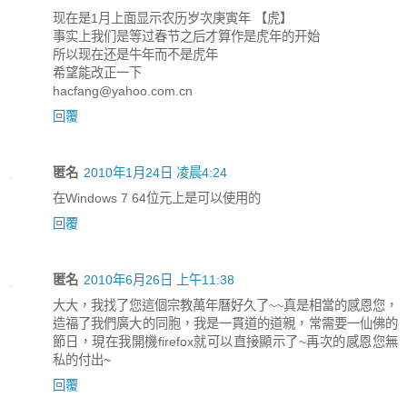
现在是1月上面显示农历岁次庚寅年 【虎】
事实上我们是等过春节之后才算作是虎年的开始
所以现在还是牛年而不是虎年
希望能改正一下
hacfang@yahoo.com.cn
回覆
匿名
2010年1月24日 凌晨4:24
在Windows 7 64位元上是可以使用的
回覆
匿名
2010年6月26日 上午11:38
大大，我找了您這個宗教萬年曆好久了~~真是相當的感恩您，
造福了我們廣大的同胞，我是一貫道的道親，常需要一仙佛的
節日，現在我開機firefox就可以直接顯示了~再次的感恩您無
私的付出~
回覆