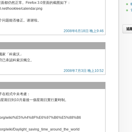
19里面都仍然正常。Firefox 3.0里面的截图如下：
sl.net/hooklee/calendar.png
个问题能否修正。谢谢啦。
追
2008年6月18日 晚上9:46
國家「科索沃」
府已承認科索沃獨立。
2008年7月3日 晚上10:52
乎在程式中未考慮：
個星期日到10月最後一個星期日實行夏時制。
edia.org/wiki/%E5%A4%8F%E6%97%B6%E5%88%B6
a.org/wiki/Daylight_saving_time_around_the_world