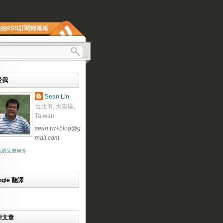
由RSS訂閱部落格
於我
Sean Lin
台北市, 大安區,
Taiwan
sean.tw+blog
@
g
mail.com
我的完整簡介
ogle 翻譯
新文章