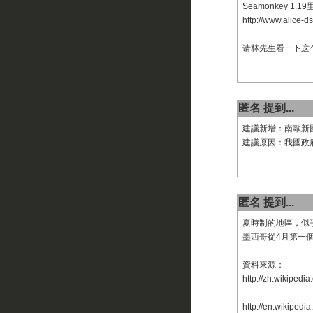
Seamonkey 1.
http://www.alice-d
请林先生看一下这
匿名 提到...
建議新增：南歐新
建議原因：我國政
匿名 提到...
夏時制的地區，似
墨西哥從4月第一
資料來源：
http://zh.wikip
http://en.wikipedi