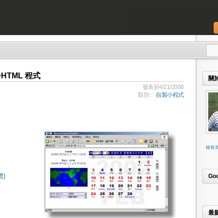
HTML 程式
關
發表於4/21/2008
類別：
自製小程式
檢視
)
Go
最