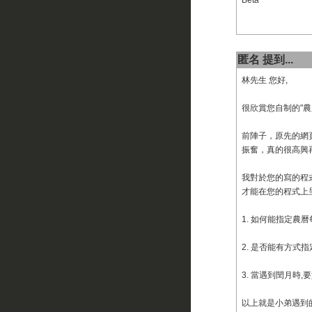
Beta
匿名 提到...
林先生 您好,
很欣賞您自制的"農
前陣子，原先的網
振奮，真的很高興
我對於您的寫的程
才能在您的程式上
1. 如何能指定農
2. 是否能有方式
3. 當遇到閏月時
以上就是小弟遇到