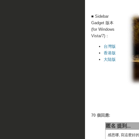
■ Sidebar
Gadget 版本
(for Windows
Vista/7)：
台灣版
香港版
大陆版
70 個回應:
匿名 提到...
感恩哪, 寫這麼好