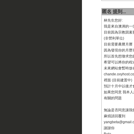
匿名 提到...
林先生您好:
我是來自澳洲的一
目前因為宗教因素
(非營利單位)
目前需要農曆月曆
因為發現你的月歷
所以首先想徵求您
希望可以將你的程
未來網站會暫時放
chande.oxyhost.c
裡面 (目前建置中)
預計十月中以後才
如果您同意 我本
有關的問題
無論是否同意讓我
麻煩請回覆到
yangbeta@gmail.
謝謝你