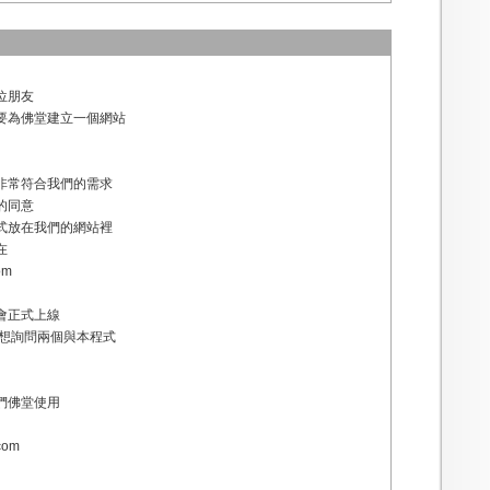
位朋友
要為佛堂建立一個網站
非常符合我們的需求
的同意
式放在我們的網站裡
在
om
會正式上線
人想詢問兩個與本程式
們佛堂使用
com