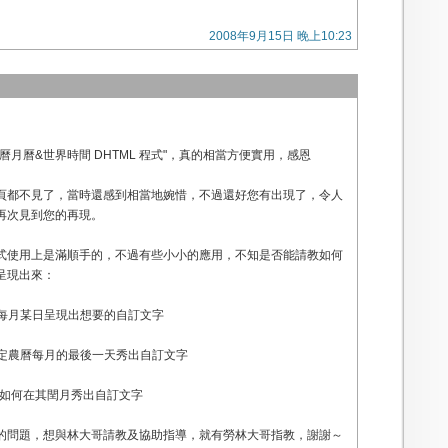
2008年9月15日 晚上10:23
曆月曆&世界時間 DHTML 程式"，真的相當方便實用，感恩
頁都不見了，當時還感到相當地婉惜，不過還好您有出現了，令人
再次見到您的再現。
式使用上是滿順手的，不過有些小小的應用，不知是否能請教如何
呈現出來：
曆每月某日呈現出想要的自訂文字
指定農曆每月的最後一天秀出自訂文字
,要如何在其閏月秀出自訂文字
的問題，想與林大哥請教及協助指導，就有勞林大哥指教，謝謝～