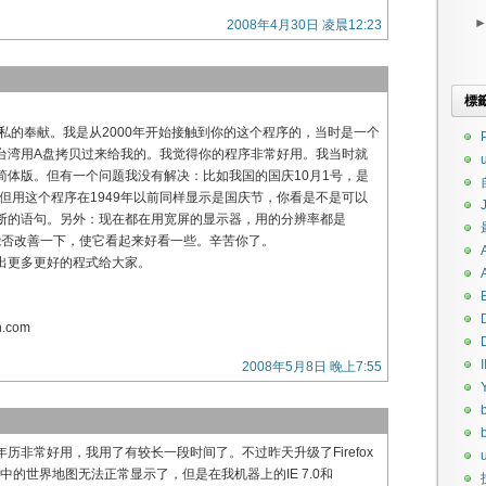
2008年4月30日 凌晨12:23
標
私的奉献。我是从2000年开始接触到你的这个程序的，当时是一个
P
台湾用A盘拷贝过来给我的。我觉得你的程序非常好用。我当时就
简体版。但有一个问题我没有解决：比如我国的国庆10月1号，是
。但用这个程序在1949年以前同样显示是国庆节，你看是不是可以
断的语句。另外：现在都在用宽屏的显示器，用的分辨率都是
。你能否改善一下，使它看起来好看一些。辛苦你了。
出更多更好的程式给大家。
n.com
I
2008年5月8日 晚上7:55
历非常好用，我用了有较长一段时间了。不过昨天升级了Firefox
u
其中的世界地图无法正常显示了，但是在我机器上的IE 7.0和