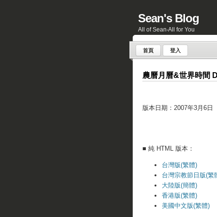
Sean's Blog
All of Sean‧All for You
首頁
登入
農曆月曆&世界時間 D
版本日期：2007年3月6日
■ 純 HTML 版本：
台灣版(繁體)
台灣宗教節日版(繁體
大陸版(簡體)
香港版(繁體)
美國中文版(繁體)