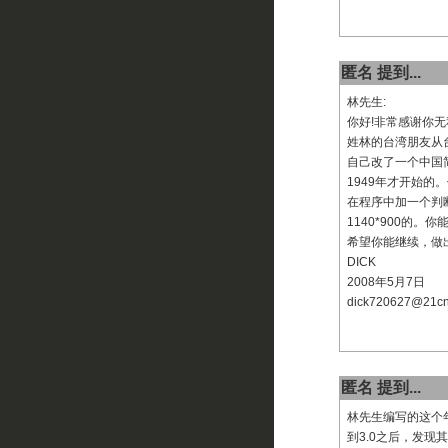
匿名 提到...
林先生:
你好!非常感谢你无
姓林的台湾朋友从
自己改了一个中国
1949年才开始的
在程序中加一个判
1140*900的
希望你能继续，做
DICK
2008年5月7日
dick720627@21c
匿名 提到...
林先生编写的这个年
到3.0之后，发现