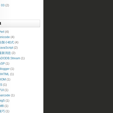
►
03
(2)
籤
erl
(4)
unicode
(4)
自製小程式
(4)
JavaScript
(2)
最新消息
(2)
ADODB.Stream
(1)
ASP
(1)
Blogger
(1)
DHTML
(1)
DOM
(1)
IS
(1)
YUI
(1)
barcode
(1)
big5
(1)
tf8
(1)
技巧
(1)