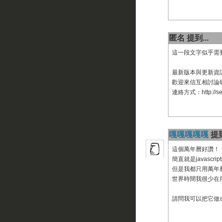
匿名 提到...
這一段文字似乎需
最新版本與更新資訊於 htt
歡迎來信互相討論
連絡方式：http://sea
嘎嘎嘎嘎嘎
提到
這個萬年曆好讚！
簡直就是javascri
但是我都只用萬年
世界時間我很少在
請問我可以把它做成i