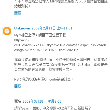
可不可以想辦法把你的 MP3檔案及編好的 XLS 檔案整個目錄
給我測試。
回覆
Unknown
2009年2月11日 上午11:01
Mp3檔已上傳，請至下面位置下載：
http://cid-
ce012b4db577d178.skydrive.live.com/self.aspx/.Public/Xen
osaga%20ep3%20OST%20Disc%202.zip
我直接從原檔匯出id3.xls，不作任何修改再匯回去，就會出現
錯誤；如果再匯第二次(直接用第一次匯出id3.xls)，本來是是
英文命名的專輯名稱，就會變成日文。
PS：我的OS沒有灌Unicode補完計畫。
回覆
匿名
2009年3月18日 凌晨2:05
請問Sean，舊ID3 中文轉碼 v3.2有可能出新版嗎？