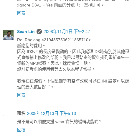
;IgnoreID3v1 = Yes 前面的分號「;」拿掉即可。
回覆
Sean Lin
2008年11月1日 下午2:47
Re: Rhelong <2194857506211865710>
感謝您的愛用。
因為 ID3v2 的長度是變動的，因此我處理ID3時有別於其他程
式直接補上修改的部份。我是以最緊密的資料排列重新產生一
個新的MP3檔案。因此，速度會慢一點。
設計初考慮怕使用者等太久以為程式當掉。
我現在在渡假，下個星期等有空時改成可以在 INI 設定可以處
理的最大數目好了。
回覆
匿名
2008年12月13日 下午5:13
是不是可以順便支援 wma 資訊的編輯功能呢?
回覆