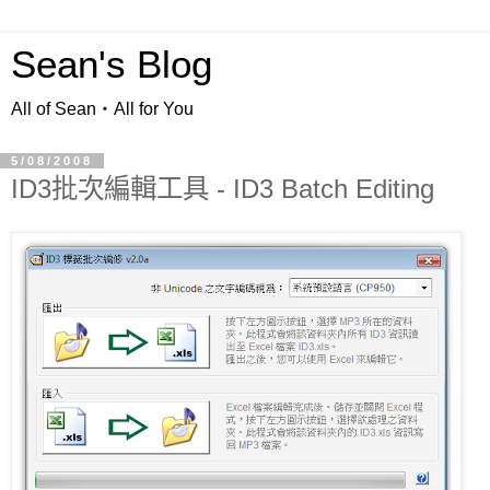
Sean's Blog
All of Sean‧All for You
5/08/2008
ID3批次編輯工具 - ID3 Batch Editing