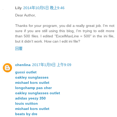
Lily
2014年10月5日 晚上9:46
Dear Author,
Thanks for your program, you did a really great job. I'm not
sure if you are still using this blog, I'm trying to edit more
than 500 files. I edited "ExcelMaxLine = 500" in the ini file,
but it didn't work. How can I edit ini file?
回覆
chenlina
2017年1月9日 上午9:09
gucci outlet
oakley sunglasses
michael kors outlet
longchamp pas cher
oakley sunglasses outlet
adidas yeezy 350
louis vuitton
michael kors outlet
beats by dre