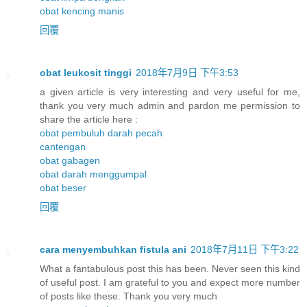
obat kencing manis
回覆
obat leukosit tinggi
2018年7月9日 下午3:53
a given article is very interesting and very useful for me,
thank you very much admin and pardon me permission to
share the article here :
obat pembuluh darah pecah
cantengan
obat gabagen
obat darah menggumpal
obat beser
回覆
cara menyembuhkan fistula ani
2018年7月11日 下午3:22
What a fantabulous post this has been. Never seen this kind
of useful post. I am grateful to you and expect more number
of posts like these. Thank you very much