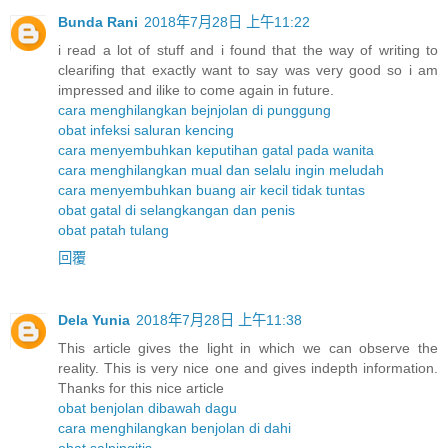
Bunda Rani
2018年7月28日 上午11:22
i read a lot of stuff and i found that the way of writing to
clearifing that exactly want to say was very good so i am
impressed and ilike to come again in future.
cara menghilangkan bejnjolan di punggung
obat infeksi saluran kencing
cara menyembuhkan keputihan gatal pada wanita
cara menghilangkan mual dan selalu ingin meludah
cara menyembuhkan buang air kecil tidak tuntas
obat gatal di selangkangan dan penis
obat patah tulang
回覆
Dela Yunia
2018年7月28日 上午11:38
This article gives the light in which we can observe the
reality. This is very nice one and gives indepth information.
Thanks for this nice article
obat benjolan dibawah dagu
cara menghilangkan benjolan di dahi