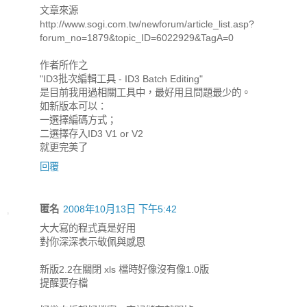
文章來源
http://www.sogi.com.tw/newforum/article_list.asp?
forum_no=1879&topic_ID=6022929&TagA=0
作者所作之
"ID3批次編輯工具 - ID3 Batch Editing"
是目前我用過相關工具中，最好用且問題最少的。
如新版本可以：
一選擇編碼方式；
二選擇存入ID3 V1 or V2
就更完美了
回覆
匿名
2008年10月13日 下午5:42
大大寫的程式真是好用
對你深深表示敬佩與感恩
新版2.2在關閉 xls 檔時好像沒有像1.0版
提醒要存檔