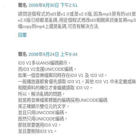
匿名
2008年8月30日 下午2:51
請問這個程式的id3是v1.0或是v2.0版,因為mp3原有的id3是
v2.0版已經都是亂碼,用這個程式修改id3相關資訊後並將mp3
檔copy到mp4上還是亂碼,可否有解決方法.
回覆
匿名
2008年9月24日 上午9:44
ID3 V1多以ANSI編碼顯示，
而ID3 V2支援UNICODE編碼，
如果一個音樂檔案同時存在ID3 V1 及 ID3 V2，
一般播放器都會優先讀取 ID3 V1，其他 ID3 V1 中未定義或無
相關資料的欄位才會繼續讀取 ID3 V2。
所以，解決亂碼的問題，
就是將音樂檔案標籤的編碼採用UNICODE編碼
來正確顯示雙位元的文字，
並且只用UNICODE編碼。
既然只用UNICODE編碼，
那就是要選用ID3 V2，
並且要刪除ID3 V1。