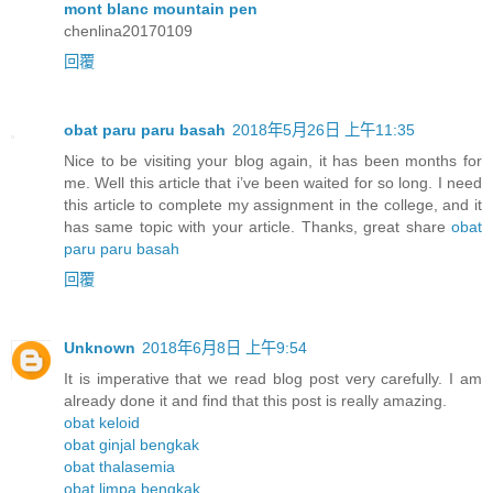
mont blanc mountain pen
chenlina20170109
回覆
obat paru paru basah
2018年5月26日 上午11:35
Nice to be visiting your blog again, it has been months for
me. Well this article that i’ve been waited for so long. I need
this article to complete my assignment in the college, and it
has same topic with your article. Thanks, great share
obat
paru paru basah
回覆
Unknown
2018年6月8日 上午9:54
It is imperative that we read blog post very carefully. I am
already done it and find that this post is really amazing.
obat keloid
obat ginjal bengkak
obat thalasemia
obat limpa bengkak