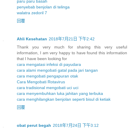
paru paru basah
penyebab benjolan di telinga
walatra zedoril 7
回覆
Ahli Kesehatan
2018年7月21日 下午2:42
Thank you very much for sharing this very useful
information, I am very happy to have found this information
that I have been looking for
cara mengatasi infeksi di payudara
cara alami mengobati gatal pada jari tangan
cara mengobati pengapuran otak
Cara Mengobati Rotavirus
cara tradisional mengobati uci uci
cara menyembuhkan luka jahitan yang terbuka
cara menghilangkan benjolan seperti bisul di ketiak
回覆
obat perut begah
2018年7月24日 下午3:12