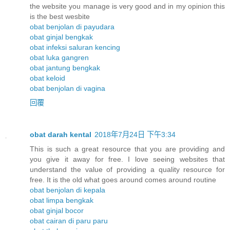
the website you manage is very good and in my opinion this
is the best wesbite
obat benjolan di payudara
obat ginjal bengkak
obat infeksi saluran kencing
obat luka gangren
obat jantung bengkak
obat keloid
obat benjolan di vagina
回覆
obat darah kental
2018年7月24日 下午3:34
This is such a great resource that you are providing and
you give it away for free. I love seeing websites that
understand the value of providing a quality resource for
free. It is the old what goes around comes around routine
obat benjolan di kepala
obat limpa bengkak
obat ginjal bocor
obat cairan di paru paru