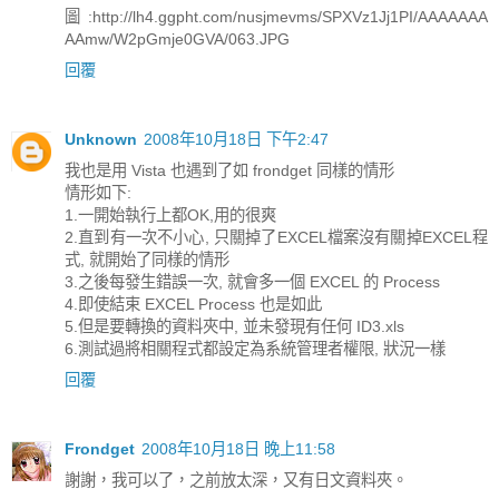
圖:http://lh4.ggpht.com/nusjmevms/SPXVz1Jj1PI/AAAAAAA
AAmw/W2pGmje0GVA/063.JPG
回覆
Unknown
2008年10月18日 下午2:47
我也是用 Vista 也遇到了如 frondget 同樣的情形
情形如下:
1.一開始執行上都OK,用的很爽
2.直到有一次不小心, 只關掉了EXCEL檔案沒有關掉EXCEL程
式, 就開始了同樣的情形
3.之後每發生錯誤一次, 就會多一個 EXCEL 的 Process
4.即使結束 EXCEL Process 也是如此
5.但是要轉換的資料夾中, 並未發現有任何 ID3.xls
6.測試過將相關程式都設定為系統管理者權限, 狀況一樣
回覆
Frondget
2008年10月18日 晚上11:58
謝謝，我可以了，之前放太深，又有日文資料夾。