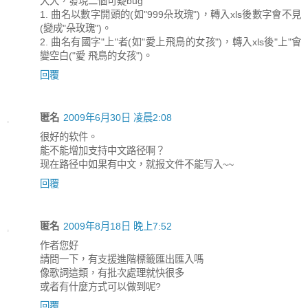
大大，發現二個可疑bug
1. 曲名以數字開頭的(如"999朵玫瑰")，轉入xls後數字會不見
(變成"朵玫瑰")。
2. 曲名有國字"上"者(如"愛上飛鳥的女孩")，轉入xls後"上"會
變空白("愛 飛鳥的女孩")。
回覆
匿名
2009年6月30日 凌晨2:08
很好的软件。
能不能增加支持中文路径啊？
现在路径中如果有中文，就报文件不能写入~~
回覆
匿名
2009年8月18日 晚上7:52
作者您好
請問一下，有支援進階標籤匯出匯入嗎
像歌詞這類，有批次處理就快很多
或者有什麼方式可以做到呢?
回覆