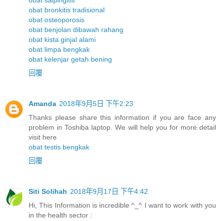
obat salpingitis
obat bronkitis tradisional
obat osteoporosis
obat benjolan dibawah rahang
obat kista ginjal alami
obat limpa bengkak
obat kelenjar getah bening
回覆
Amanda
2018年9月5日 下午2:23
Thanks please share this information if you are face any
problem in Toshiba laptop. We will help you for more detail
visit here
obat testis bengkak
回覆
Siti Solihah
2018年9月17日 下午4:42
Hi, This Information is incredible ^_^ I want to work with you
in the health sector :