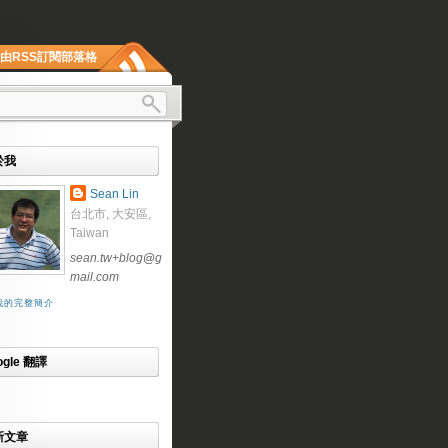
由RSS訂閱部落格
於我
Sean Lin
台北市, 大安區,
Taiwan
sean.tw+blog
@
g
mail.com
我的完整簡介
ogle 翻譯
新文章