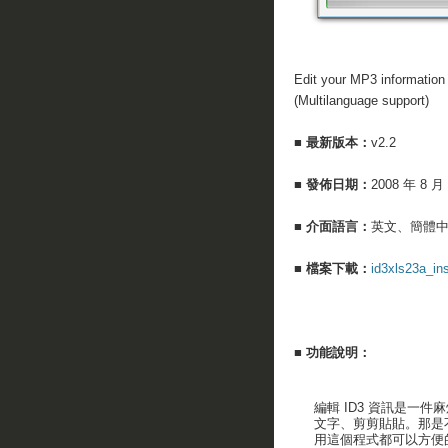
Edit your MP3 information 
(Multilanguage support)
■ 最新版本：
v2.2
■ 發佈日期：
2008 年 8 月
■ 介面語言：
英文、簡體
■ 檔案下載：
id3xls23a_ins
■ 功能說明：
編輯 ID3 資訊是一件
文字、剪剪貼貼。那是不
用這個程式都可以方便