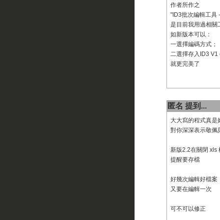
作者所作之
"ID3批次編輯工具 - ID
是目前我用過相關
如新版本可以：
一選擇編碼方式；
二選擇存入ID3 V1 o
就更完美了
匿名 提到...
大大寫的程式真是
對你深深表示敬佩
新版2.2在關閉 xl
提醒要存檔
好幾次編輯好檔案
又要在編輯一次
可不可以修正