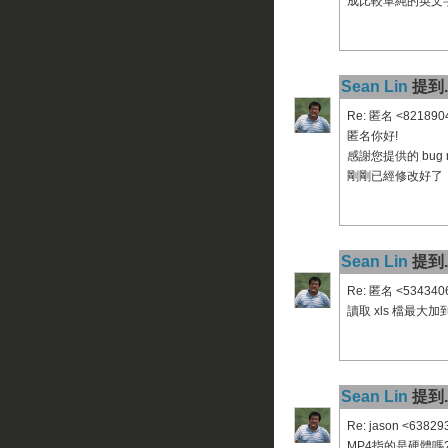
成比較單純的英文
Sean Lin
提到..
Re: 匿名 <821890
匿名你好!
感謝您提供的 bug r
剛剛已經修改好了，請
Sean Lin
提到..
Re: 匿名 <534340
讀取 xls 檔最大加到
Sean Lin
提到..
Re: jason <6382
MP4指的是硬體嗎