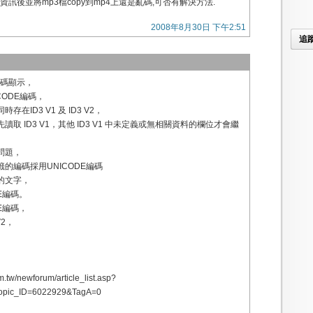
資訊後並將mp3檔copy到mp4上還是亂碼,可否有解決方法.
2008年8月30日 下午2:51
追
I編碼顯示，
ICODE編碼，
在ID3 V1 及 ID3 V2，
取 ID3 V1，其他 ID3 V1 中未定義或無相關資料的欄位才會繼
問題，
的編碼採用UNICODE編碼
的文字，
E編碼。
E編碼，
V2，
。
m.tw/newforum/article_list.asp?
opic_ID=6022929&TagA=0