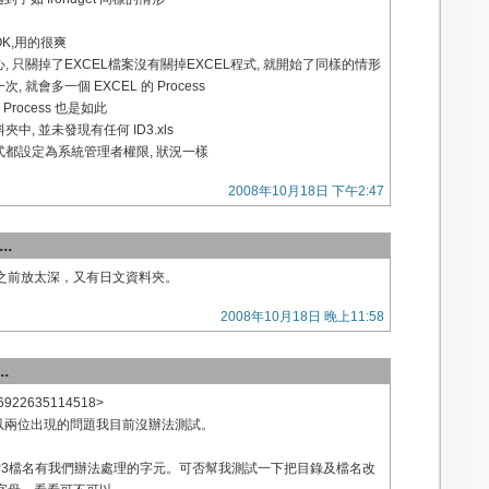
K,用的很爽
, 只關掉了EXCEL檔案沒有關掉EXCEL程式, 就開始了同樣的情形
, 就會多一個 EXCEL 的 Process
 Process 也是如此
中, 並未發現有任何 ID3.xls
式都設定為系統管理者權限, 狀況一樣
2008年10月18日 下午2:47
..
之前放太深，又有日文資料夾。
2008年10月18日 晚上11:58
.
6922635114518>
a 所以兩位出現的問題我目前沒辦法測試。
P3檔名有我們辦法處理的字元。可否幫我測試一下把目錄及檔名改