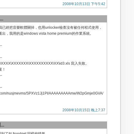
2008年10月13日 下午5:42
..
已經把音樂軟體關掉，也用unlocker檢查沒有被任何程式使用，
我用的是windows vista home premium的作業系統。
--
--
\XXXX\XXXXXXX\XXXXXXXXXX\XX\id3.xls 寫入失敗。
案！
--
--
pht.com/nusjmevms/SPXVz1Jj1PI/AAAAAAAAAmw/W2pGmje0GVA/
2008年10月15日 晚上7:37
..
遇到了如 frondget 同樣的情形