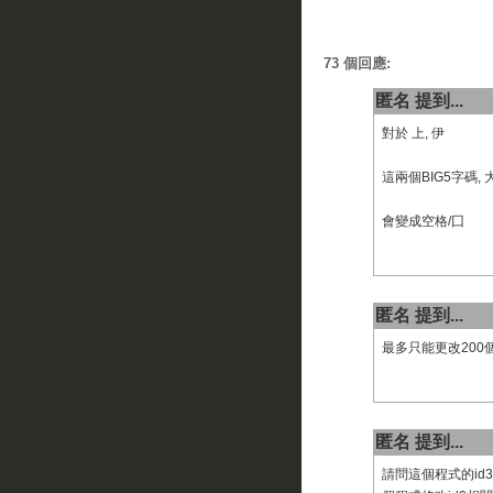
73 個回應:
匿名 提到...
對於 上, 伊
這兩個BIG5字碼
會變成空格/囗
匿名 提到...
最多只能更改200
匿名 提到...
請問這個程式的id3是