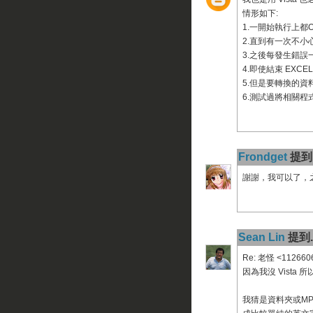
情形如下:
1.一開始執行上都O
2.直到有一次不小心
3.之後每發生錯誤一次
4.即使結束 EXCEL
5.但是要轉換的資料夾
6.測試過將相關程
Frondget
提到.
謝謝，我可以了，
Sean Lin
提到..
Re: 老怪 <112660
因為我沒 Vist
我猜是資料夾或M