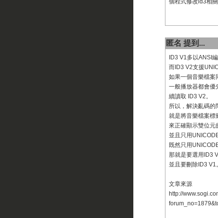
個程式修改id3相關
匿名 提到...
ID3 V1多以ANS
而ID3 V2支援UN
如果一個音樂檔案同時存
一般播放器都會優先讀
續讀取 ID3 V2。
所以，解決亂碼的
就是將音樂檔案標籤
來正確顯示雙位元
並且只用UNICOD
既然只用UNICOD
那就是要選用ID3 
並且要刪除ID3 V1
文章來源
http://www.sogi.co
forum_no=1879&t