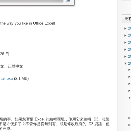
封
the way you like in Office Excel!
►
2
►
2
►
2
►
2
 28 日
►
2
▼
2
中文、正體中文
tall.exe
(2.1 MB)
麻煩的事。如果您習慣 Excel 的編輯環境，使用它來編輯 ID3、複製
是方便多了？不管你是從無到有、或是修改現有的 ID3 資訊，使
的完成。