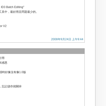
3 Batch Editing"
工具中，最好用且問題最少的。
r V2
2008年9月24日 上午9:44
好用
與感恩
s 檔時好像沒有像1.0版
，忘記儲存就關掉