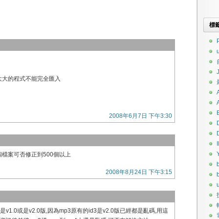
標
P
, 大大的程式不能完全匯入
2008年6月7日 下午3:30
I
個檔案可否修正到500個以上
2008年8月24日 下午3:15
u
v1.0或是v2.0版,因為mp3原有的id3是v2.0版已經都是亂碼,用這