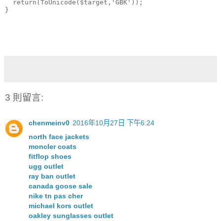
  return(ToUnicode($target,'GBK'));
}
3 則留言:
chenmeinv0
2016年10月27日 下午6:24
north face jackets
moncler coats
fitflop shoes
ugg outlet
ray ban outlet
canada goose sale
nike tn pas cher
michael kors outlet
oakley sunglasses outlet