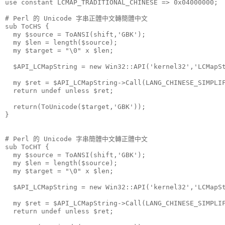
use constant LCMAP_TRADITIONAL_CHINESE => 0x04000000;
# Perl 的 Unicode 字串正體中文轉簡體中文
sub ToCHS {
  my $source = ToANSI(shift,'GBK');
  my $len = length($source);
  my $target = "\0" x $len;
  $API_LCMapString = new Win32::API('kernel32','LCMapS
  my $ret = $API_LCMapString->Call(LANG_CHINESE_SIMPLI
  return undef unless $ret;
  return(ToUnicode($target,'GBK'));
}
# Perl 的 Unicode 字串簡體中文轉正體中文
sub ToCHT {
  my $source = ToANSI(shift,'GBK');
  my $len = length($source);
  my $target = "\0" x $len;
  $API_LCMapString = new Win32::API('kernel32','LCMapS
  my $ret = $API_LCMapString->Call(LANG_CHINESE_SIMPLI
  return undef unless $ret;