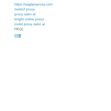
https://saglamproxy.com
metin2 proxy
proxy satın al
knight online proxy
mobil proxy satın al
HKQL
回覆