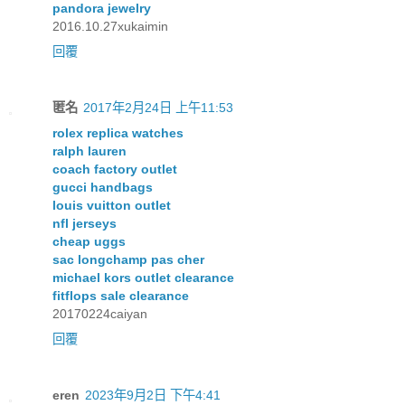
pandora jewelry
2016.10.27xukaimin
回覆
匿名
2017年2月24日 上午11:53
rolex replica watches
ralph lauren
coach factory outlet
gucci handbags
louis vuitton outlet
nfl jerseys
cheap uggs
sac longchamp pas cher
michael kors outlet clearance
fitflops sale clearance
20170224caiyan
回覆
eren
2023年9月2日 下午4:41