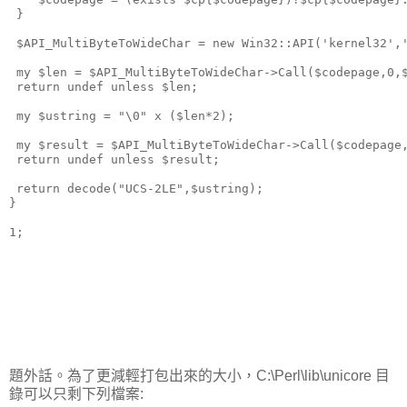
 }
 $API_MultiByteToWideChar = new Win32::API('kernel32',
 my $len = $API_MultiByteToWideChar->Call($codepage,0,
 return undef unless $len;
 my $ustring = "\0" x ($len*2);
 my $result = $API_MultiByteToWideChar->Call($codepage
 return undef unless $result;
 return decode("UCS-2LE",$ustring);
}
1;
題外話。為了更減輕打包出來的大小，C:\Perl\lib\unicore 目
錄可以只剩下列檔案: