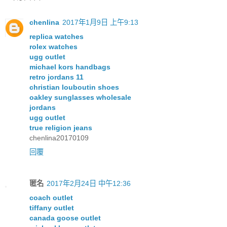
chenlina
2017年1月9日 上午9:13
replica watches
rolex watches
ugg outlet
michael kors handbags
retro jordans 11
christian louboutin shoes
oakley sunglasses wholesale
jordans
ugg outlet
true religion jeans
chenlina20170109
回覆
匿名
2017年2月24日 中午12:36
coach outlet
tiffany outlet
canada goose outlet