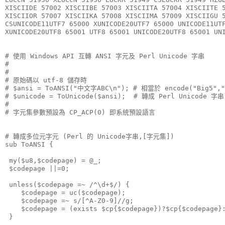
XISCIIDE 57002 XISCIIBE 57003 XISCIITA 57004 XISCIITE 
XISCIIOR 57007 XISCIIKA 57008 XISCIIMA 57009 XISCIIGU 
CSUNICODE11UTF7 65000 XUNICODE20UTF7 65000 UNICODE11UT
XUNICODE20UTF8 65001 UTF8 65001 UNICODE20UTF8 65001 UN
# 使用 Windows API 互轉 ANSI 字元及 Perl Unicode 字串
#
#
# 原始碼以 utf-8 儲存時
# $ansi = ToANSI("中文字ABC\n"); # 相當於 encode("Big5"
# $unicode = ToUnicode($ansi);  # 轉成 Perl Unicode 字串
#
# 字元集參數預設為 CP_ACP(0) 即系統預設語言
# 轉成多位元字元 (Perl 的 Unicode字串,[字元集])
sub ToANSI {
 my($u8,$codepage) = @_;
 $codepage ||=0;
 unless($codepage =~ /^\d+$/) {
    $codepage = uc($codepage);
    $codepage =~ s/[^A-Z0-9]//g;
    $codepage = (exists $cp{$codepage})?$cp{$codepage}
 } 