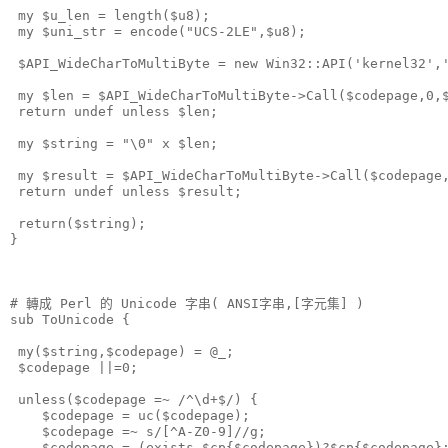
 my $u_len = length($u8);
 my $uni_str = encode("UCS-2LE",$u8);
 $API_WideCharToMultiByte = new Win32::API('kernel32',
 my $len = $API_WideCharToMultiByte->Call($codepage,0,
 return undef unless $len;
 my $string = "\0" x $len;
 my $result = $API_WideCharToMultiByte->Call($codepage
 return undef unless $result;
 return($string);
}
# 轉成 Perl 的 Unicode 字串( ANSI字串,[字元集] )
sub ToUnicode {
 my($string,$codepage) = @_;
 $codepage ||=0;
 unless($codepage =~ /^\d+$/) {
    $codepage = uc($codepage);
    $codepage =~ s/[^A-Z0-9]//g;
    $codepage = (exists $cp{$codepage})?$cp{$codepage}