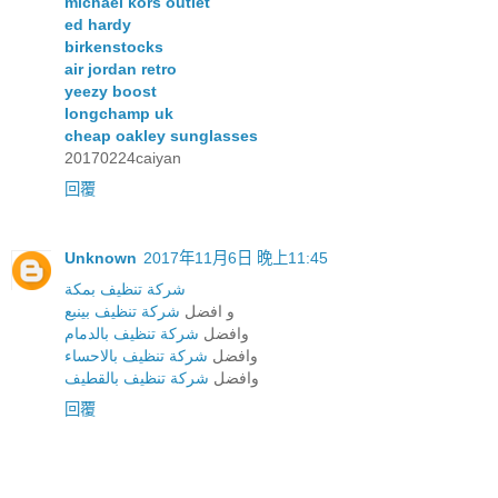
michael kors outlet
ed hardy
birkenstocks
air jordan retro
yeezy boost
longchamp uk
cheap oakley sunglasses
20170224caiyan
回覆
Unknown
2017年11月6日 晚上11:45
شركة تنظيف بمكة
و افضل
شركة تنظيف بينبع
وافضل
شركة تنظيف بالدمام
وافضل
شركة تنظيف بالاحساء
وافضل
شركة تنظيف بالقطيف
回覆