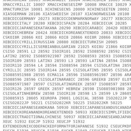
XMACCYRILLIC 10007 XMACCHINESESIMP 10008 XMACCE 10029 
XMACTURKISH 10081 XCHINESECNS 20000 XCHINESEETEN 20002
XIA5GERMAN 20106 XIA5SWEDISH 20107 XIA5NORWEGIAN 20108
XEBCDICGERMANY 20273 XEBCDICDENMARKNORWAY 20277 XEBCDI
XEBCDICITALY 20280 XEBCDICSPAIN 20284 XEBCDICUK 20285
XEBCDICJAPANESEKATAKANA 20290 XEBCDICARABIC 20420 XEBC
XEBCDICHEBREW 20424 XEBCDICKOREANEXTENDED 20833 XEBCDI
CSKOI8R 20866 KOI 20866 KOI8 20866 KOI8R 20866 XEBCDIC
XEBCDICCYRILLICRUSSIAN 20880 XEBCDICTURKISH 20905
XEBCDICCYRILLICSERBIANBULGARIAN 21025 KOI8U 21866 KOI8
CSISO 28591 L2 28592 ISOIR101 28592 ISO88592 28592 CSI
LATIN2 28592 ISO885921987 28592 ISO88593 28593 ISO8859
ISOIR109 28593 LATIN3 28593 L3 28593 LATIN4 28594 ISO8
ISOIR110 28594 L4 28594 ISO88594 28594 CSISOLATIN4 285
CYRILLIC 28595 ISOIR144 28595 CSISOLATIN5 28595 CSISOL
ISO885951988 28595 ECMA114 28596 ISO885961987 28596 AR
ISO88596 28596 CSISOLATINARABIC 28596 GREEK8 28597 ELO
ISO885971987 28597 CSISOLATINGREEK 28597 ISO88597 2859
ISOIR126 28597 GREEK 28597 HEBREW 28598 ISO885981988 2
CSISOLATINHEBREW 28598 ISOIR138 28598 L5 28599 L9 2860
ISO885915 28605 XEUROPA 29001 LOGICAL 38598 ISO2022JP 
CSISO2022JP 50221 CSISO2022KR 50225 ISO2022KR 50225
XEBCDICJAPANESEANDKANA 50930 XEBCDICJAPANESEANDUSCANAD
XEBCDICKOREANANDKOREANEXTENDED 50933 XEBCDICSIMPLIFIED
XEBCDICTRADITIONALCHINESE 50937 XEBCDICJAPANESEANDJAPA
XEUC 51932 EUCJP 51932 XEUCJP 51932
EXTENDEDUNIXCODEPACKEDFORMATFORJAPANESE 51932 CSEUCPKD
EUCCN 51936 XEUCCN 51936 EUCKR 51949 CSEUCKR 51949 HZG