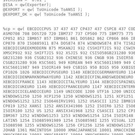
@ISA = qw(Exporter);
@EXPORT = qw( ToUnicode ToANSI );
@EXPORT_OK = qw( ToUnicode ToANSI );
%cp = qw( EBCDICCPUS 37 437 437 CP437 437 CSPC8 437 CO
ASMO708 708 DOS720 720 IBM737 737 CP500 775 IBM775 775
CP852 852 IBM857 857 IBM861 861 DOS862 862 CP866 866 I
CP870 870 ISO885911 874 DOS874 874 WINDOWS874 874 TIS6
XEBCDICGREEKMODERN 875 MSKANJI 932 CSSHIFTJIS 932 CSWI
XMSCP932 932 SHIFTJIS 932 XSJIS 932 CSISO58GB231280 93
GB231280 936 CSGB2312 936 CHINESE 936 CNGB 936 ISOIR58
CSGB231280 936 KSC5601 949 KOREAN 949 KSC56011989 949 
KSC56011987 949 ISOIR149 949 CSBIG5 950 BIG5 950 XXBIG
CP1026 1026 XEBCDICCPUSEURO 1140 XEBCDICGERMANYEURO 11
XEBCDICDENMARKNORWAYEURO 1142 XEBCDICFINLANDSWEDENEURO
XEBCDICFRANCE 1143 XEBCDICITALYEURO 1144 XEBCDICSPAINE
XEBCDICUKEURO 1146 XEBCDICFRANCEEURO 1147 XEBCDICINTER
XEBCDICICELANDICEURO 1149 UNICODE 1200 UTF16 1200 UNIC
WINDOWS1250 1250 XCP1250 1250 WINDOWS1251 1251 XCP1251
WINDOWS1252 1252 ISO646IRV1991 1252 USASCII 1252 IBM81
CP819 1252 XANSI 1252 ANSIX341986 1252 ISOIR6 1252 ISO
ISOIR100 1252 US 1252 ANSIX341968 1252 CSASCII 1252 CP
IBM367 1252 WINDOWS1253 1253 WINDOWS1254 1254 ISOIR148
LATIN5 1254 ISO885991989 1254 ISO88598I 1255 VISUAL 12
ISO88598 1255 WINDOWS1256 1256 CP1256 1256 WINDOWS1257
JOHAB 1361 MACINTOSH 10000 XMACJAPANESE 10001 XMACCHIN
XMACKOREAN 10003 XMACARABIC 10004 XMACHEBREW 10005 XMA