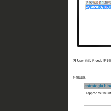
叫 User 自己把 code 貼
6 個回應:
estrategia bin
I appreciate the in