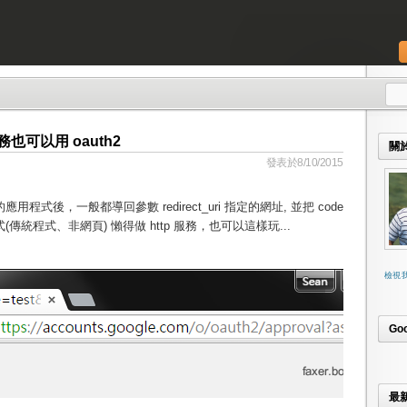
務也可以用 oauth2
關
發表於8/10/2015
應用程式後，一般都導回參數 redirect_uri 指定的網址, 並把 code
傳統程式、非網頁) 懶得做 http 服務，也可以這樣玩...
檢視
Go
最