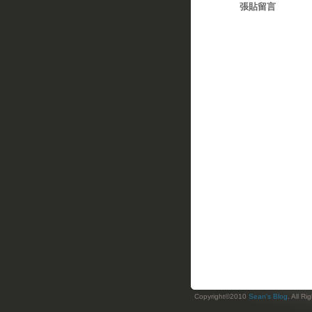
張貼留言
Copyright©2010
Sean's Blog
. All R