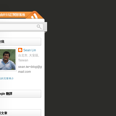
由RSS訂閱部落格
於我
Sean Lin
台北市, 大安區,
Taiwan
sean.tw+blog
@
g
mail.com
我的完整簡介
ogle 翻譯
新文章