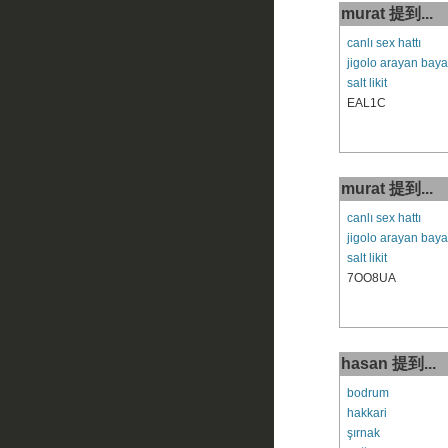
murat 提到...
canlı sex hattı
jigolo arayan baya
salt likit
EAL1C
murat 提到...
canlı sex hattı
jigolo arayan baya
salt likit
7OO8UA
hasan 提到...
bodrum
hakkari
şırnak