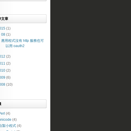
存文章
015
(1)
▼
08
(1)
應用程式沒有 http 服務也可
以用 oauth2
012
(2)
011
(2)
010
(2)
009
(6)
008
(10)
籤
erl
(4)
unicode
(4)
自製小程式
(4)