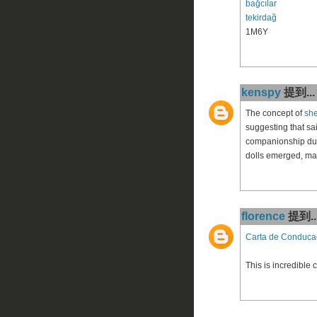
bağcılar
tekirdağ
1M6Y
kenspy
提到...
The concept of
she
suggesting that sai
companionship duri
dolls emerged, mad
florence
提到..
Carta de Conduca
This is incredible 