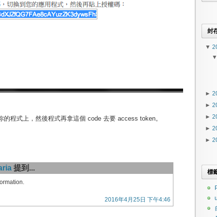
封
▼
2
►
2
►
2
►
2
到你的程式上，然後程式再拿這個 code 去要 access token。
►
2
►
2
aria
提到...
標
formation.
P
2016年4月25日 下午4:46