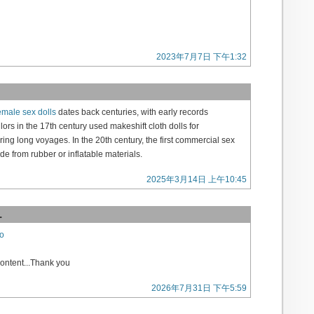
2023年7月7日 下午1:32
male sex dolls
dates back centuries, with early records
lors in the 17th century used makeshift cloth dolls for
ng long voyages. In the 20th century, the first commercial sex
e from rubber or inflatable materials.
2025年3月14日 上午10:45
.
o
content...Thank you
2026年7月31日 下午5:59