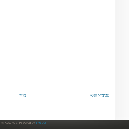
首頁
較舊的文章
ights Reserved. Powered by
Blogger