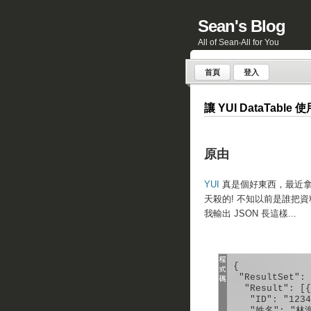
Sean's Blog
All of Sean‧All for You
首頁
登入
讓 YUI DataTable 
原由
YUI
真是個好東西，最近
天殺的! 不知以前是誰把
我輸出 JSON 長這樣...
{

 "ResultSet": {
  "Result": [{

   "ID": "1234
   "姓名": "林洵