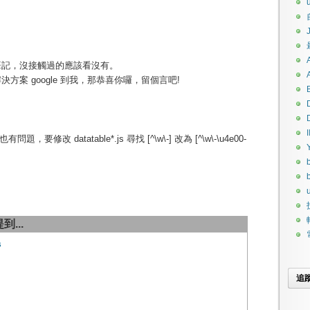
筆記，沒接觸過的應該看沒有。
方案 google 到我，那恭喜你囉，留個言吧!
I
修改 datatable*.js 尋找 [^\w\-] 改為 [^\w\-\u4e00-
u
到...
s
追