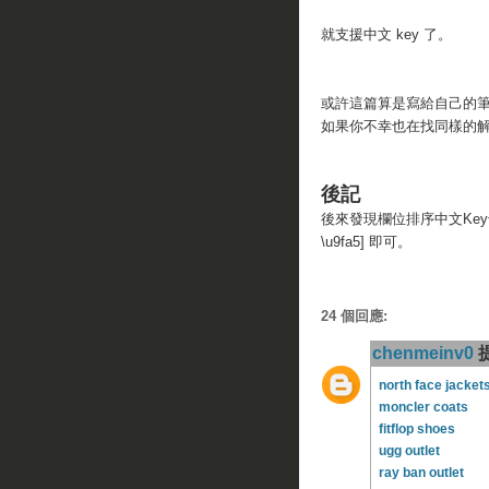
就支援中文 key 了。
或許這篇算是寫給自己的
如果你不幸也在找同樣的解決
後記
後來發現欄位排序中文Key也有問題，要
\u9fa5] 即可。
24 個回應:
chenmeinv0
提
north face jacket
moncler coats
fitflop shoes
ugg outlet
ray ban outlet