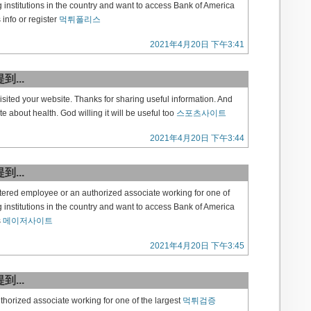
g institutions in the country and want to access Bank of America
info or register
먹튀폴리스
2021年4月20日 下午3:41
到...
 visited your website. Thanks for sharing useful information. And
te about health. God willing it will be useful too
스포츠사이트
2021年4月20日 下午3:44
到...
istered employee or an authorized associate working for one of
g institutions in the country and want to access Bank of America
s
메이저사이트
2021年4月20日 下午3:45
到...
horized associate working for one of the largest
먹튀검증