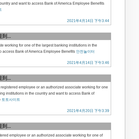
e country and want to access Bank of America Employee Benefits
트
2021年4月14日 下午3:44
到...
e working for one of the largest banking institutions in the
to access Bank of America Employee Benefits
안전놀이터
2021年4月14日 下午3:46
到...
e registered employee or an authorized associate working for one
ing institutions in the country and want to access Bank of
e
토토사이트
2021年4月20日 下午3:39
到...
istered employee or an authorized associate working for one of