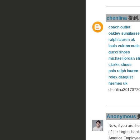
chenlina
提到..
coach outlet
oakley sunglasse
ralph lauren uk
louis vuitton outle
gucci shoes
michael jordan s
clarks shoes
polo ralph lauren
rolex datejust
hermes uk
chenlina2017072
Anonymous
提
Now, if you are th
of the largest bank
America Employee B