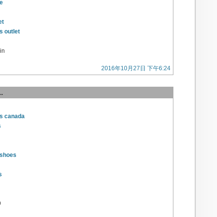
e
et
 outlet
in
2016年10月27日 下午6:24
.
s canada
s
 shoes
s
9