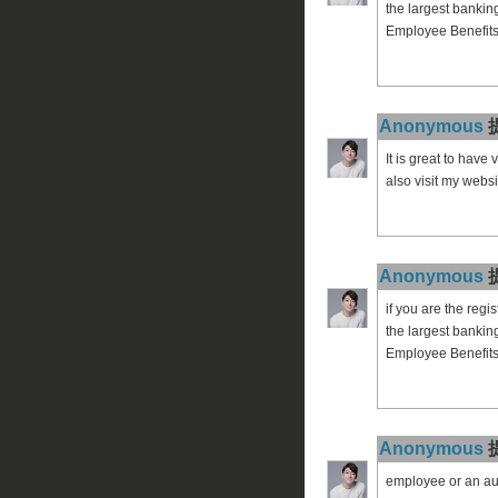
the largest bankin
Employee Benefits 
Anonymous
提
It is great to have
also visit my websi
Anonymous
提
if you are the reg
the largest bankin
Employee Benefit
Anonymous
提
employee or an aut