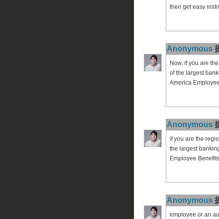
then get easy ins
Anonymous
提
Now, if you are th
of the largest bank
America Employee B
Anonymous
提
if you are the reg
the largest bankin
Employee Benefits 
Anonymous
提
employee or an aut