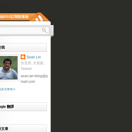
由RSS訂閱部落格
於我
Sean Lin
台北市, 大安區,
Taiwan
sean.tw+blog
@
g
mail.com
我的完整簡介
ogle 翻譯
新文章