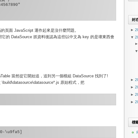
4567890"

封
►
2
的頁面 JavaScript 運作起來是沒什麼問題。
它的 DataSource 抓資料後認為這些以中文為 key 的是壞東西會
▼
2
Table 當然從它開始追，追到另一個模組 DataSource 找到了!
►
2
uild\datasource\datasource*.js 原始程式，把
►
2
►
2
►
2
標
P