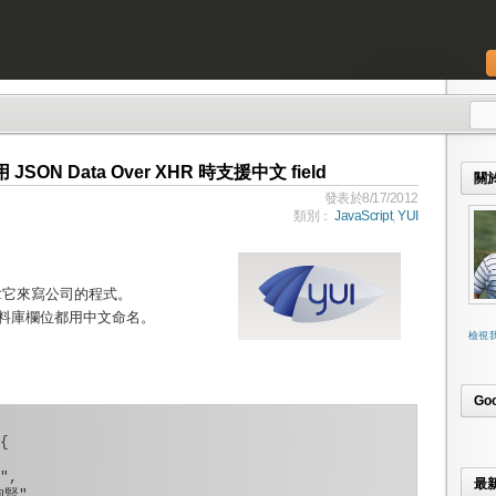
使用 JSON Data Over XHR 時支援中文 field
關
發表於8/17/2012
類別：
JavaScript
,
YUI
拿它來寫公司的程式。
資料庫欄位都用中文命名。
檢視
Go


",

最
賢",
