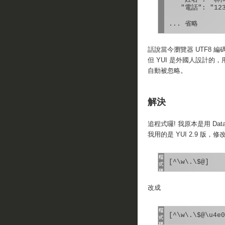
   "電話": "123
話說當今瀏覽器 UTF8 編碼
但 YUI 是外國人設計的，用
自動被忽略。
解決
追程式囉! 我原本是用 Data
我用的是 YUI 2.9 版，修改 \b
改成