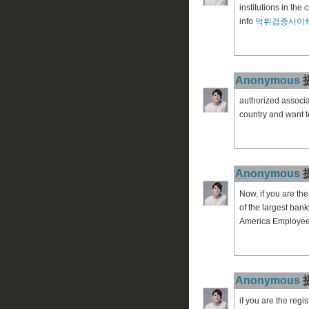
institutions in th
info
먹튀검증사이
Anonymous
提
authorized associat
country and want 
Anonymous
提
Now, if you are th
of the largest bank
America Employe
Anonymous
提
if you are the reg