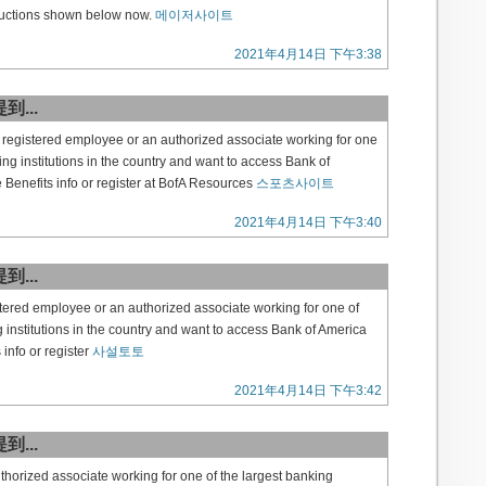
tructions shown below now.
메이저사이트
2021年4月14日 下午3:38
到...
e registered employee or an authorized associate working for one
ing institutions in the country and want to access Bank of
enefits info or register at BofA Resources
스포츠사이트
2021年4月14日 下午3:40
到...
istered employee or an authorized associate working for one of
g institutions in the country and want to access Bank of America
info or register
사설토토
2021年4月14日 下午3:42
到...
horized associate working for one of the largest banking