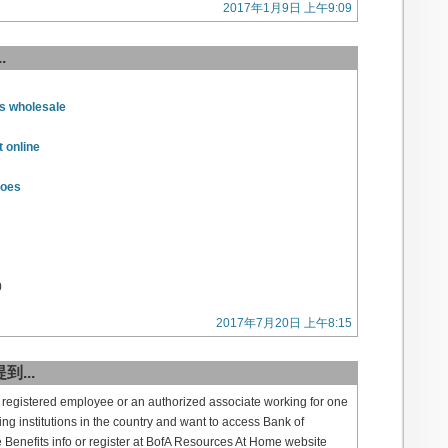
2017年1月9日 上午9:09
.
s wholesale
t online
hoes
0
2017年7月20日 上午8:15
到...
e registered employee or an authorized associate working for one
ing institutions in the country and want to access Bank of
enefits info or register at BofA Resources At Home website