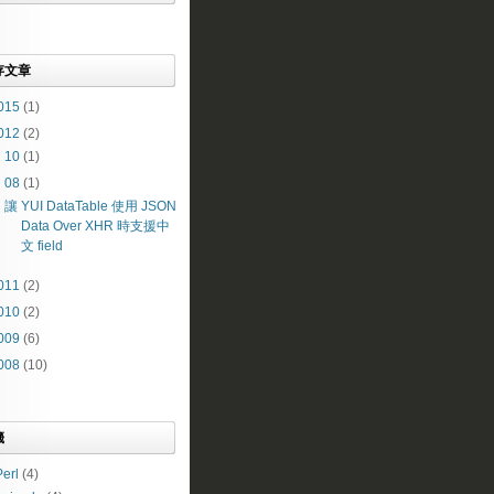
存文章
015
(1)
012
(2)
►
10
(1)
▼
08
(1)
讓 YUI DataTable 使用 JSON
Data Over XHR 時支援中
文 field
011
(2)
010
(2)
009
(6)
008
(10)
籤
erl
(4)