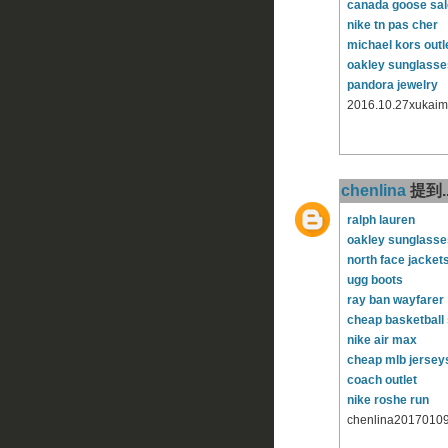
canada goose sal
nike tn pas cher
michael kors outl
oakley sunglasses
pandora jewelry
2016.10.27xukaim
chenlina
提到..
ralph lauren
oakley sunglasse
north face jacket
ugg boots
ray ban wayfarer
cheap basketball
nike air max
cheap mlb jersey
coach outlet
nike roshe run
chenlina2017010