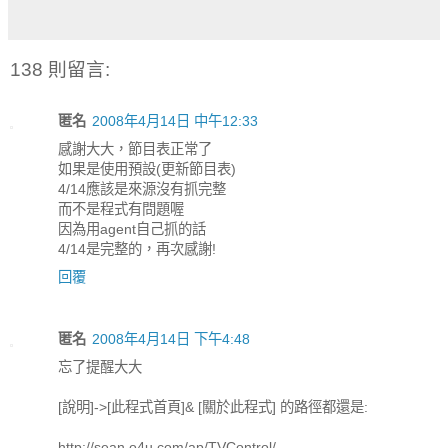
138 則留言:
匿名
2008年4月14日 中午12:33
感謝大大，節目表正常了
如果是使用預設(更新節目表)
4/14應該是來源沒有抓完整
而不是程式有問題喔
因為用agent自己抓的話
4/14是完整的，再次感謝!
回覆
匿名
2008年4月14日 下午4:48
忘了提醒大大
[說明]->[此程式首頁]& [關於此程式] 的路徑都還是:
http://sean.o4u.com/ap/TVControl/