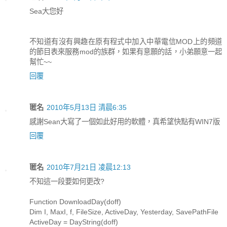
Sea大您好
不知道有沒有興趣在原有程式中加入中華電信MOD上的頻道
的節目表來服務mod的族群，如果有意願的話，小弟願意一起
幫忙~~
回覆
匿名
2010年5月13日 清晨6:35
感謝Sean大寫了一個如此好用的軟體，真希望快點有WIN7版
回覆
匿名
2010年7月21日 凌晨12:13
不知這一段要如何更改?
Function DownloadDay(doff)
Dim I, MaxI, f, FileSize, ActiveDay, Yesterday, SavePathFile
ActiveDay = DayString(doff)