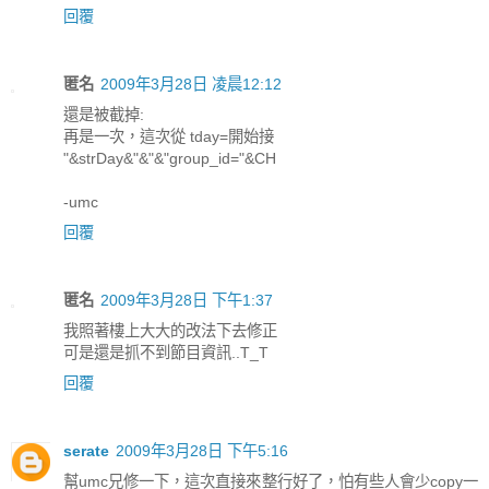
回覆
匿名
2009年3月28日 凌晨12:12
還是被截掉:
再是一次，這次從 tday=開始接
"&strDay&"&"&"group_id="&CH
-umc
回覆
匿名
2009年3月28日 下午1:37
我照著樓上大大的改法下去修正
可是還是抓不到節目資訊..T_T
回覆
serate
2009年3月28日 下午5:16
幫umc兄修一下，這次直接來整行好了，怕有些人會少copy一