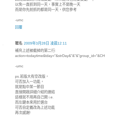
以免一直抓到同一天，事實上不是晚一天
而是你先前抓的都是同一天，供您參考
-umc
回覆
匿名
2009年3月28日 凌晨12:11
補充上述被截掉的第二行:
action=todaytime&tday="&strDay&"&"&"group_id="&CH
-umc
ps.若版大有空改版，
可否加入一功能，
就是點中某一節目
直接開啟詳細介紹的連結
這樣就不用再自己開 i.e.
而左鍵本來用於選台
可否自定義改為上述功能
再次感謝!