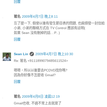
回覆
匿名
2009年4月7日 晚上8:11
忘了提一下, 假使以後有發生節目表的問題, 也麻煩發一封信給
小弟, 小弟的聯絡方式在 TV Control 應該有註明(
如果 Sean 沒有刪掉的話...:P...)
回覆
Sean Lin
2009年4月7日 晚上10:30
Re: 匿名 <9111899079485611524>
嗯嗯，所以以後要去PCDVD找你嗎?
因為你好像不怎麼收 Gmail?
回覆
匿名
2009年4月8日 凌晨12:19
Gmail也收, 不過不常上去就是了