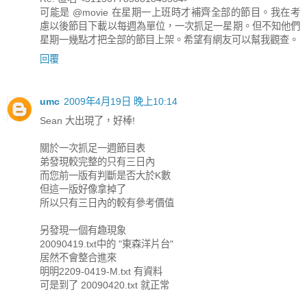
可能是 @movie 在星期一上班時才補齊全部的節目。我在考
慮以後節目下載以每週為單位，一次抓足一星期。但不知他們
星期一幾點才把全部的節目上架。希望有網友可以幫我觀查。
回覆
umc
2009年4月19日 晚上10:14
Sean 大出現了，好棒!
關於一次抓足一週節目表
弟發現較完整的只有三日內
而您前一版有判斷是否大於K數
但這一版好像拿掉了
所以只有三日內的較有參考價值
另發現一個有趣現象
20090419.txt中的 "東森洋片台"
居然不會整合進來
明明2209-0419-M.txt 有資料
可是到了 20090420.txt 就正常