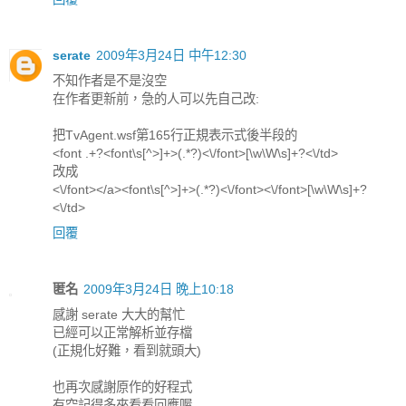
serate
2009年3月24日 中午12:30
不知作者是不是沒空
在作者更新前，急的人可以先自己改:
把TvAgent.wsf第165行正規表示式後半段的
<font .+?<font\s[^>]+>(.*?)<\/font>[\w\W\s]+?<\/td>
改成
<\/font></a><font\s[^>]+>(.*?)<\/font><\/font>[\w\W\s]+?
<\/td>
回覆
匿名
2009年3月24日 晚上10:18
感謝 serate 大大的幫忙
已經可以正常解析並存檔
(正規化好難，看到就頭大)
也再次感謝原作的好程式
有空記得多來看看回應喔