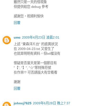
雖然只是一天的怪現象
但提供給您 debug 參考
感謝您，祝順利愉快
回覆
umc
2009年4月23日 凌晨2:01
上述 "東森洋片台" 的詭異狀況
在 2009-04-23.txt 又發生了
也就是明明有資料，但txt檔沒有
懷疑是否當天是第一個節目有
"【", "】", "☆"等特殊符號
在作祟!? 可否請版大有空看看
謝謝
回覆
johncj7625
2009年6月28日 晚上7:37