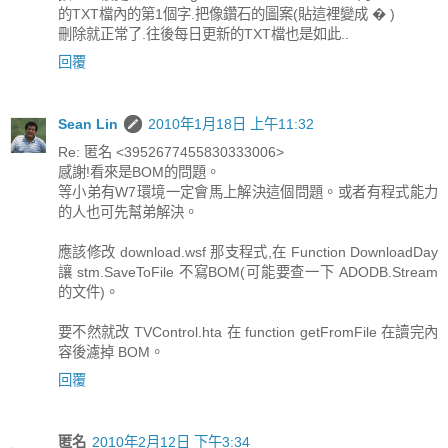
的TXT檔內的第1個字.把像鑽石的圖案(貼這裡變成 � )
刪除就正常了.往後每日更新的TXT檔也是如此..
回覆
Sean Lin
2010年1月18日 上午11:32
Re: 匿名 <3952677455830333006>
感謝!看來是BOM的問題。
等小弟有W7環境一定會馬上解決這個問題。或者有程式能力
的人也可先幫弟解決。
應該修改 download.wsf 那支程式,在 Function DownloadDay
讓 stm.SaveToFile 不寫BOM(可能要查一下 ADODB.Stream
的文件)。
要不然就改 TVControl.hta 在 function getFromFile 在讀完內
容後濾掉 BOM。
回覆
匿名
2010年2月12日 下午3:34