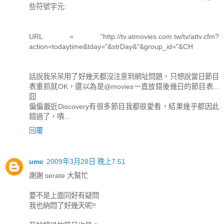
些符號字元:
URL = "http://tv.atmovies.com.tw/tv/attv.cfm?
action=todaytime&tday="&strDay&"&group_id="&CH
話說我呆呆用了好幾天都沒注意到網址問題，只想說當日節目
表重抓就OK，還以為是@movies一直放錯後幾日的節目表...
囧
偏偏最近Discovery有很多節目我都很愛看，結果幾乎都因此
錯過了，嘖...
回覆
umc
2009年3月28日 晚上7:51
謝謝 serate 大幫忙
要不是上面同好有疑問
我也納悶了好幾天呢!!