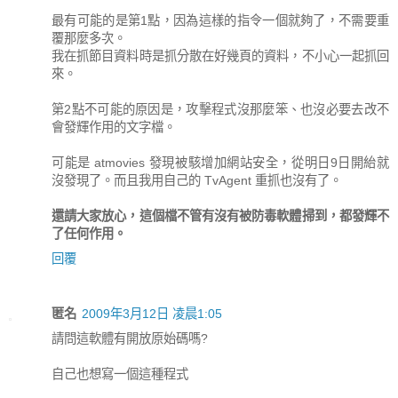
最有可能的是第1點，因為這樣的指令一個就夠了，不需要重
覆那麼多次。
我在抓節目資料時是抓分散在好幾頁的資料，不小心一起抓回
來。
第2點不可能的原因是，攻擊程式沒那麼笨、也沒必要去改不
會發輝作用的文字檔。
可能是 atmovies 發現被駭增加網站安全，從明日9日開紿就
沒發現了。而且我用自己的 TvAgent 重抓也沒有了。
還請大家放心，這個檔不管有沒有被防毒軟體掃到，都發輝不
了任何作用。
回覆
匿名
2009年3月12日 凌晨1:05
請問這軟體有開放原始碼嗎?
自己也想寫一個這種程式