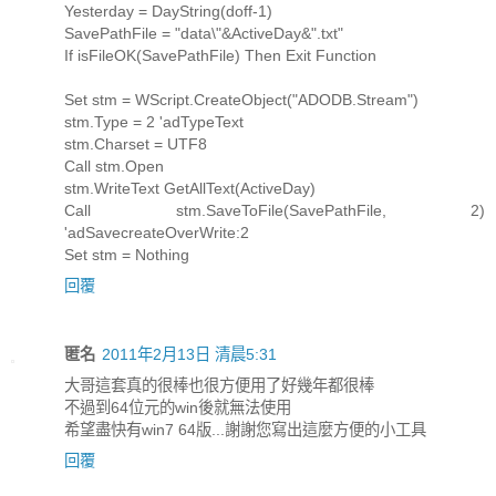
Yesterday = DayString(doff-1)
SavePathFile = "data\"&ActiveDay&".txt"
If isFileOK(SavePathFile) Then Exit Function
Set stm = WScript.CreateObject("ADODB.Stream")
stm.Type = 2 'adTypeText
stm.Charset = UTF8
Call stm.Open
stm.WriteText GetAllText(ActiveDay)
Call stm.SaveToFile(SavePathFile, 2)
'adSavecreateOverWrite:2
Set stm = Nothing
回覆
匿名
2011年2月13日 清晨5:31
大哥這套真的很棒也很方便用了好幾年都很棒
不過到64位元的win後就無法使用
希望盡快有win7 64版...謝謝您寫出這麼方便的小工具
回覆