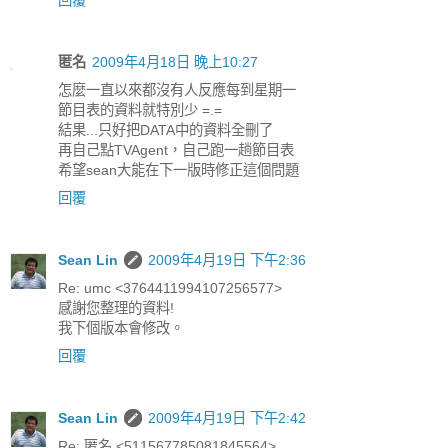
回覆
匿名
2009年4月18日 晚上10:27
怎麼一直以來都沒有人反應每到星期一
節目表的資料就特別少 =.=
結果...只好把DATA中的資料全刪了
再自己點TVAgent，自己跑一趟節目表
希望sean大能在下一版時修正這個問題
回覆
Sean Lin
2009年4月19日 下午2:36
Re: umc <3764411994107256577>
感謝您整理的資料!
我下個版本會修改。
回覆
Sean Lin
2009年4月19日 下午2:42
Re: 匿名 <511567785081845564>