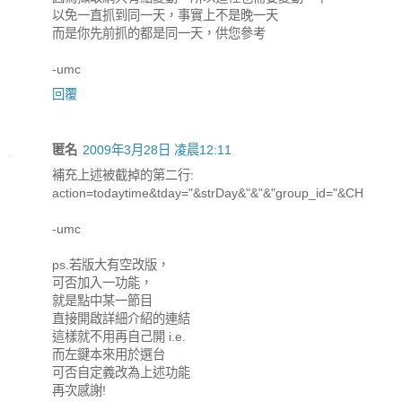
以免一直抓到同一天，事實上不是晚一天
而是你先前抓的都是同一天，供您參考
-umc
回覆
匿名
2009年3月28日 凌晨12:11
補充上述被截掉的第二行:
action=todaytime&tday="&strDay&"&"&"group_id="&CH
-umc
ps.若版大有空改版，
可否加入一功能，
就是點中某一節目
直接開啟詳細介紹的連結
這樣就不用再自己開 i.e.
而左鍵本來用於選台
可否自定義改為上述功能
再次感謝!