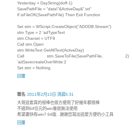
Yesterday = DayString(doff-1)
SavePathFile = "data\"&ActiveDay&".txt"
If isFileOK(SavePathFile) Then Exit Function
Set stm = WScript.CreateObject("ADODB.Stream")
stm.Type = 2 'adTypeText
stm.Charset = UTF8
Call stm.Open
stm.WriteText GetAllText(ActiveDay)
Call stm.SaveToFile(SavePathFile, 2)
'adSavecreateOverWrite:2
Set stm = Nothing
回覆
匿名
2011年2月13日 清晨5:31
大哥這套真的很棒也很方便用了好幾年都很棒
不過到64位元的win後就無法使用
希望盡快有win7 64版...謝謝您寫出這麼方便的小工具
回覆