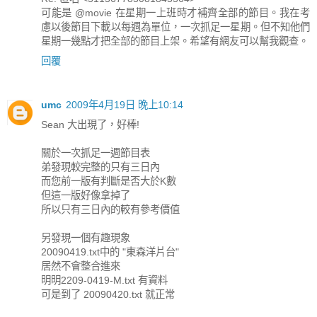
可能是 @movie 在星期一上班時才補齊全部的節目。我在考
慮以後節目下載以每週為單位，一次抓足一星期。但不知他們
星期一幾點才把全部的節目上架。希望有網友可以幫我觀查。
回覆
umc
2009年4月19日 晚上10:14
Sean 大出現了，好棒!
關於一次抓足一週節目表
弟發現較完整的只有三日內
而您前一版有判斷是否大於K數
但這一版好像拿掉了
所以只有三日內的較有參考價值
另發現一個有趣現象
20090419.txt中的 "東森洋片台"
居然不會整合進來
明明2209-0419-M.txt 有資料
可是到了 20090420.txt 就正常