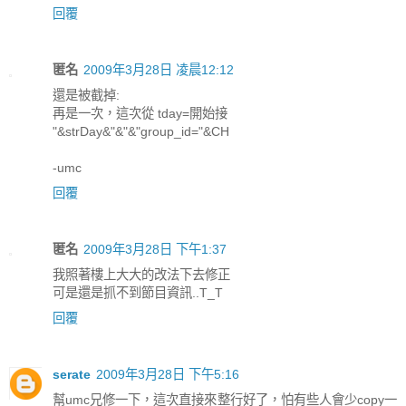
回覆
匿名
2009年3月28日 凌晨12:12
還是被截掉:
再是一次，這次從 tday=開始接
"&strDay&"&"&"group_id="&CH
-umc
回覆
匿名
2009年3月28日 下午1:37
我照著樓上大大的改法下去修正
可是還是抓不到節目資訊..T_T
回覆
serate
2009年3月28日 下午5:16
幫umc兄修一下，這次直接來整行好了，怕有些人會少copy一