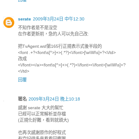
serate
2009年3月24日 中午12:30
不知作者是不是沒空
在作者更新前，急的人可以先自己改:
把TvAgent.wsf第165行正規表示式後半段的
<font .+?<font\s[^>]+>(.*?)<\/font>[\w\W\s]+?<\/td>
改成
<\/font></a><font\s[^>]+>(.*?)<\/font><\/font>[\w\W\s]+?
<\/td>
回覆
匿名
2009年3月24日 晚上10:18
感謝 serate 大大的幫忙
已經可以正常解析並存檔
(正規化好難，看到就頭大)
也再次感謝原作的好程式
有空記得多來看看回應喔