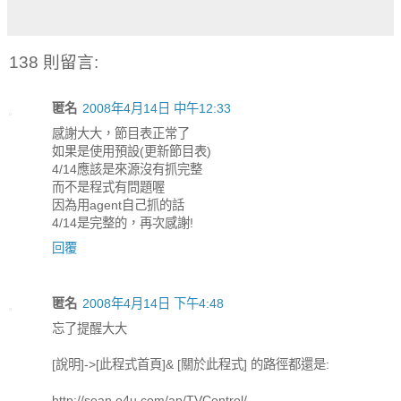
138 則留言:
匿名
2008年4月14日 中午12:33
感謝大大，節目表正常了
如果是使用預設(更新節目表)
4/14應該是來源沒有抓完整
而不是程式有問題喔
因為用agent自己抓的話
4/14是完整的，再次感謝!
回覆
匿名
2008年4月14日 下午4:48
忘了提醒大大
[說明]->[此程式首頁]& [關於此程式] 的路徑都還是:
http://sean.o4u.com/ap/TVControl/