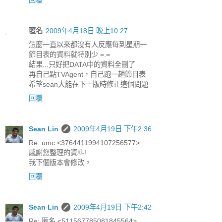
回覆
匿名
2009年4月18日 晚上10:27
怎麼一直以來都沒有人反應每到星期一
節目表的資料就特別少 =.=
結果...只好把DATA中的資料全刪了
再自己點TVAgent，自己跑一趟節目表
希望sean大能在下一版時修正這個問題
回覆
Sean Lin
2009年4月19日 下午2:36
Re: umc <3764411994107256577>
感謝您整理的資料!
我下個版本會修改。
回覆
Sean Lin
2009年4月19日 下午2:42
Re: 匿名 <511567785081845564>