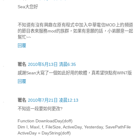
Sea大您好
不知道有沒有興趣在原有程式中加入中華電信MOD上的頻道
的節目表來服務mod的族群，如果有意願的話，小弟願意一起
幫忙~~
回覆
匿名
2010年5月13日 清晨6:35
感謝Sean大寫了一個如此好用的軟體，真希望快點有WIN7版
回覆
匿名
2010年7月21日 凌晨12:13
不知這一段要如何更改?
Function DownloadDay(doff)
Dim I, MaxI, f, FileSize, ActiveDay, Yesterday, SavePathFile
ActiveDay = DayString(doff)