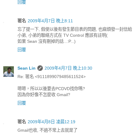
回覆
匿名
2009年4月7日 晚上8:11
忘了提一下, 假使以後有發生節目表的問題, 也麻煩發一封信給
小弟, 小弟的聯絡方式在 TV Control 應該有註明(
如果 Sean 沒有刪掉的話...:P...)
回覆
Sean Lin
2009年4月7日 晚上10:30
Re: 匿名 <9111899079485611524>
嗯嗯，所以以後要去PCDVD找你嗎?
因為你好像不怎麼收 Gmail?
回覆
匿名
2009年4月8日 凌晨12:19
Gmail也收, 不過不常上去就是了