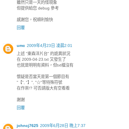
雖然只是一天的怪現象
但提供給您 debug 參考
感謝您，祝順利愉快
回覆
umc
2009年4月23日 凌晨2:01
上述 "東森洋片台" 的詭異狀況
在 2009-04-23.txt 又發生了
也就是明明有資料，但txt檔沒有
懷疑是否當天是第一個節目有
"【", "】", "☆"等特殊符號
在作祟!? 可否請版大有空看看
謝謝
回覆
johncj7625
2009年6月28日 晚上7:37