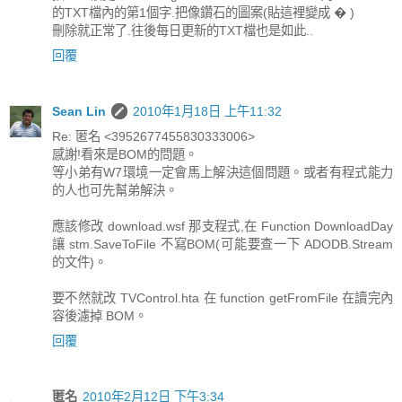
的TXT檔內的第1個字.把像鑽石的圖案(貼這裡變成 � )
刪除就正常了.往後每日更新的TXT檔也是如此..
回覆
Sean Lin
2010年1月18日 上午11:32
Re: 匿名 <3952677455830333006>
感謝!看來是BOM的問題。
等小弟有W7環境一定會馬上解決這個問題。或者有程式能力
的人也可先幫弟解決。
應該修改 download.wsf 那支程式,在 Function DownloadDay
讓 stm.SaveToFile 不寫BOM(可能要查一下 ADODB.Stream
的文件)。
要不然就改 TVControl.hta 在 function getFromFile 在讀完內
容後濾掉 BOM。
回覆
匿名
2010年2月12日 下午3:34