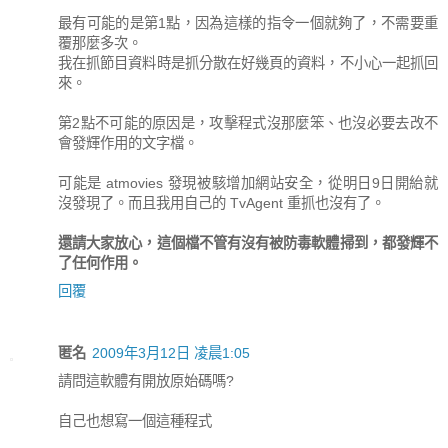
最有可能的是第1點，因為這樣的指令一個就夠了，不需要重
覆那麼多次。
我在抓節目資料時是抓分散在好幾頁的資料，不小心一起抓回
來。
第2點不可能的原因是，攻擊程式沒那麼笨、也沒必要去改不
會發輝作用的文字檔。
可能是 atmovies 發現被駭增加網站安全，從明日9日開紿就
沒發現了。而且我用自己的 TvAgent 重抓也沒有了。
還請大家放心，這個檔不管有沒有被防毒軟體掃到，都發輝不
了任何作用。
回覆
匿名
2009年3月12日 凌晨1:05
請問這軟體有開放原始碼嗎?
自己也想寫一個這種程式