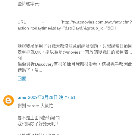
些符號字元:
URL = "http://tv.atmovies.com.tw/tv/attv.cfm?
action=todaytime&tday="&strDay&"&group_id="&CH
話說我呆呆用了好幾天都沒注意到網址問題，只想說當日節目
表重抓就OK，還以為是@movies一直放錯後幾日的節目表...
囧
偏偏最近Discovery有很多節目我都很愛看，結果幾乎都因此
錯過了，嘖...
回覆
umc
2009年3月28日 晚上7:51
謝謝 serate 大幫忙
要不是上面同好有疑問
我也納悶了好幾天呢!!