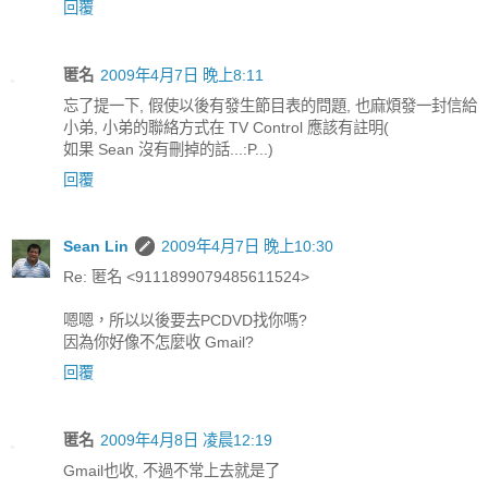
回覆
匿名
2009年4月7日 晚上8:11
忘了提一下, 假使以後有發生節目表的問題, 也麻煩發一封信給
小弟, 小弟的聯絡方式在 TV Control 應該有註明(
如果 Sean 沒有刪掉的話...:P...)
回覆
Sean Lin
2009年4月7日 晚上10:30
Re: 匿名 <9111899079485611524>
嗯嗯，所以以後要去PCDVD找你嗎?
因為你好像不怎麼收 Gmail?
回覆
匿名
2009年4月8日 凌晨12:19
Gmail也收, 不過不常上去就是了