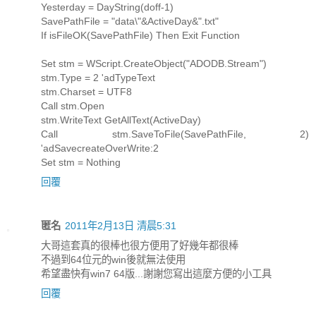
Yesterday = DayString(doff-1)
SavePathFile = "data\"&ActiveDay&".txt"
If isFileOK(SavePathFile) Then Exit Function
Set stm = WScript.CreateObject("ADODB.Stream")
stm.Type = 2 'adTypeText
stm.Charset = UTF8
Call stm.Open
stm.WriteText GetAllText(ActiveDay)
Call stm.SaveToFile(SavePathFile, 2)
'adSavecreateOverWrite:2
Set stm = Nothing
回覆
匿名
2011年2月13日 清晨5:31
大哥這套真的很棒也很方便用了好幾年都很棒
不過到64位元的win後就無法使用
希望盡快有win7 64版...謝謝您寫出這麼方便的小工具
回覆