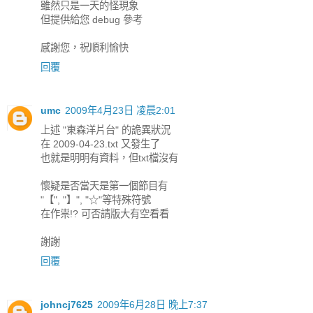
雖然只是一天的怪現象
但提供給您 debug 參考
感謝您，祝順利愉快
回覆
umc
2009年4月23日 凌晨2:01
上述 "東森洋片台" 的詭異狀況
在 2009-04-23.txt 又發生了
也就是明明有資料，但txt檔沒有
懷疑是否當天是第一個節目有
"【", "】", "☆"等特殊符號
在作祟!? 可否請版大有空看看
謝謝
回覆
johncj7625
2009年6月28日 晚上7:37