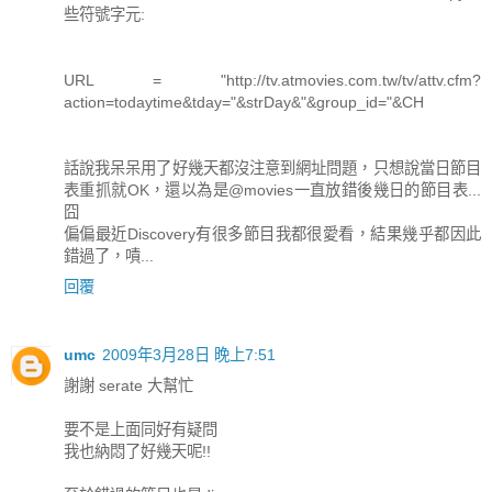
些符號字元:
URL = "http://tv.atmovies.com.tw/tv/attv.cfm?
action=todaytime&tday="&strDay&"&group_id="&CH
話說我呆呆用了好幾天都沒注意到網址問題，只想說當日節目
表重抓就OK，還以為是@movies一直放錯後幾日的節目表...
囧
偏偏最近Discovery有很多節目我都很愛看，結果幾乎都因此
錯過了，嘖...
回覆
umc
2009年3月28日 晚上7:51
謝謝 serate 大幫忙
要不是上面同好有疑問
我也納悶了好幾天呢!!