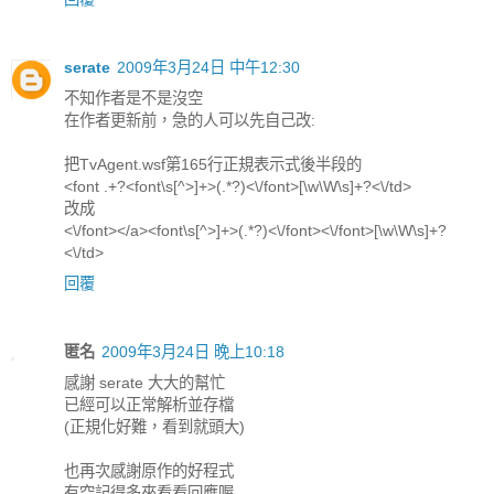
serate
2009年3月24日 中午12:30
不知作者是不是沒空
在作者更新前，急的人可以先自己改:
把TvAgent.wsf第165行正規表示式後半段的
<font .+?<font\s[^>]+>(.*?)<\/font>[\w\W\s]+?<\/td>
改成
<\/font></a><font\s[^>]+>(.*?)<\/font><\/font>[\w\W\s]+?
<\/td>
回覆
匿名
2009年3月24日 晚上10:18
感謝 serate 大大的幫忙
已經可以正常解析並存檔
(正規化好難，看到就頭大)
也再次感謝原作的好程式
有空記得多來看看回應喔