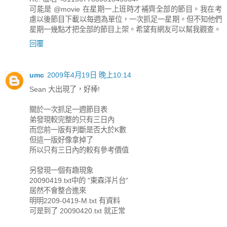
可能是 @movie 在星期一上班時才補齊全部的節目。我在考
慮以後節目下載以每週為單位，一次抓足一星期。但不知他們
星期一幾點才把全部的節目上架。希望有網友可以幫我觀查。
回覆
umc
2009年4月19日 晚上10:14
Sean 大出現了，好棒!
關於一次抓足一週節目表
弟發現較完整的只有三日內
而您前一版有判斷是否大於K數
但這一版好像拿掉了
所以只有三日內的較有參考價值
另發現一個有趣現象
20090419.txt中的 "東森洋片台"
居然不會整合進來
明明2209-0419-M.txt 有資料
可是到了 20090420.txt 就正常