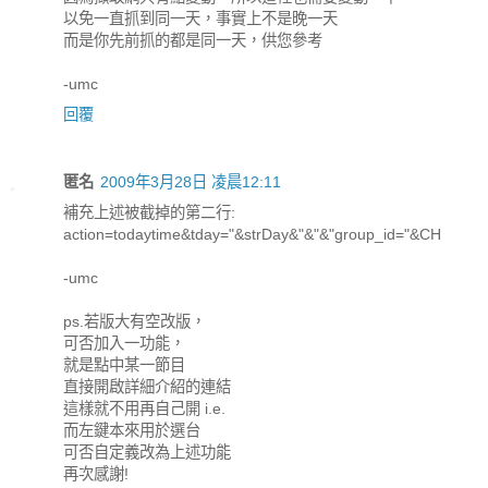
以免一直抓到同一天，事實上不是晚一天
而是你先前抓的都是同一天，供您參考
-umc
回覆
匿名
2009年3月28日 凌晨12:11
補充上述被截掉的第二行:
action=todaytime&tday="&strDay&"&"&"group_id="&CH
-umc
ps.若版大有空改版，
可否加入一功能，
就是點中某一節目
直接開啟詳細介紹的連結
這樣就不用再自己開 i.e.
而左鍵本來用於選台
可否自定義改為上述功能
再次感謝!