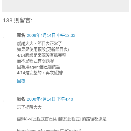
138 則留言:
匿名
2008年4月14日 中午12:33
感謝大大，節目表正常了
如果是使用預設(更新節目表)
4/14應該是來源沒有抓完整
而不是程式有問題喔
因為用agent自己抓的話
4/14是完整的，再次感謝!
回覆
匿名
2008年4月14日 下午4:48
忘了提醒大大
[說明]->[此程式首頁]& [關於此程式] 的路徑都還是:
http://sean.o4u.com/ap/TVControl/