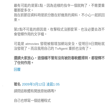
最有可能的是第1點，因為這樣的指令一個就夠了，不需要重
覆那麼多次。
我在抓節目資料時是抓分散在好幾頁的資料，不小心一起抓回
來。
第2點不可能的原因是，攻擊程式沒那麼笨、也沒必要去改不
會發輝作用的文字檔。
可能是 atmovies 發現被駭增加網站安全，從明日9日開紿就
沒發現了。而且我用自己的 TvAgent 重抓也沒有了。
還請大家放心，這個檔不管有沒有被防毒軟體掃到，都發輝不
了任何作用。
回覆
匿名
2009年3月12日 凌晨1:05
請問這軟體有開放原始碼嗎?
自己也想寫一個這種程式