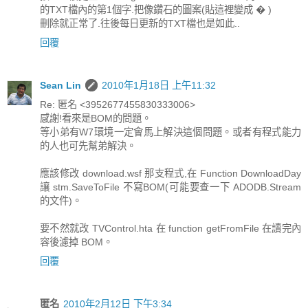
的TXT檔內的第1個字.把像鑽石的圖案(貼這裡變成 � )
刪除就正常了.往後每日更新的TXT檔也是如此..
回覆
Sean Lin
2010年1月18日 上午11:32
Re: 匿名 <3952677455830333006>
感謝!看來是BOM的問題。
等小弟有W7環境一定會馬上解決這個問題。或者有程式能力
的人也可先幫弟解決。
應該修改 download.wsf 那支程式,在 Function DownloadDay
讓 stm.SaveToFile 不寫BOM(可能要查一下 ADODB.Stream
的文件)。
要不然就改 TVControl.hta 在 function getFromFile 在讀完內
容後濾掉 BOM。
回覆
匿名
2010年2月12日 下午3:34