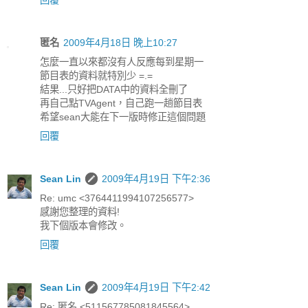
回覆
匿名
2009年4月18日 晚上10:27
怎麼一直以來都沒有人反應每到星期一
節目表的資料就特別少 =.=
結果...只好把DATA中的資料全刪了
再自己點TVAgent，自己跑一趟節目表
希望sean大能在下一版時修正這個問題
回覆
Sean Lin
2009年4月19日 下午2:36
Re: umc <3764411994107256577>
感謝您整理的資料!
我下個版本會修改。
回覆
Sean Lin
2009年4月19日 下午2:42
Re: 匿名 <511567785081845564>