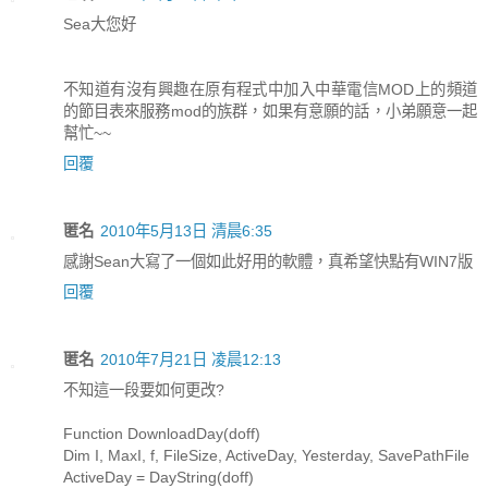
Sea大您好
不知道有沒有興趣在原有程式中加入中華電信MOD上的頻道
的節目表來服務mod的族群，如果有意願的話，小弟願意一起
幫忙~~
回覆
匿名
2010年5月13日 清晨6:35
感謝Sean大寫了一個如此好用的軟體，真希望快點有WIN7版
回覆
匿名
2010年7月21日 凌晨12:13
不知這一段要如何更改?
Function DownloadDay(doff)
Dim I, MaxI, f, FileSize, ActiveDay, Yesterday, SavePathFile
ActiveDay = DayString(doff)