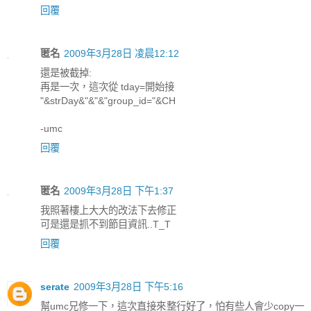
回覆
匿名
2009年3月28日 凌晨12:12
還是被截掉:
再是一次，這次從 tday=開始接
"&strDay&"&"&"group_id="&CH
-umc
回覆
匿名
2009年3月28日 下午1:37
我照著樓上大大的改法下去修正
可是還是抓不到節目資訊..T_T
回覆
serate
2009年3月28日 下午5:16
幫umc兄修一下，這次直接來整行好了，怕有些人會少copy一