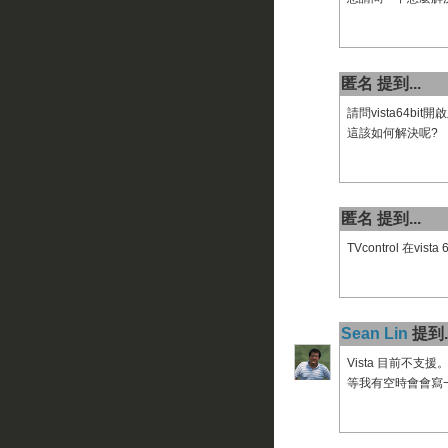
匿名 提到...
請問vista64bit
這該如何解決呢?
匿名 提到...
TVcontrol 在v
Sean Lin
提到..
Vista 目前不支援
等我有空時會會寫一個可以