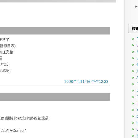
標
P
正常了
新節目表)
沒有抓完整
喔
抓的話
次感謝!
2008年4月14日 中午12:33
I
頁]& [關於此程式] 的路徑都還是:
u
m/ap/TVControl/