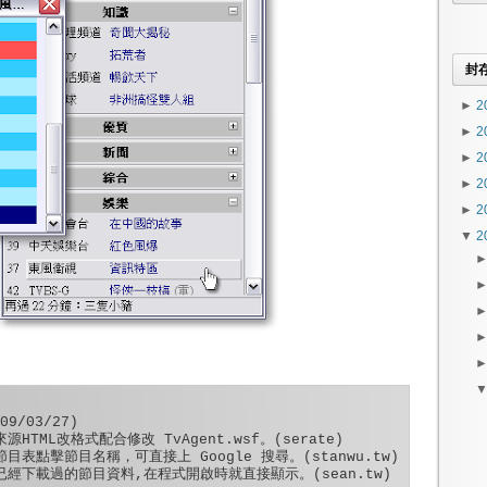
封
►
2
►
2
►
2
►
2
►
2
▼
2
09/03/27)
來源HTML改格式配合修改 TvAgent.wsf。(serate)
日節目表點擊節目名稱，可直接上 Google 搜尋。(stanwu.tw)
如果已經下載過的節目資料,在程式開啟時就直接顯示。(sean.tw)