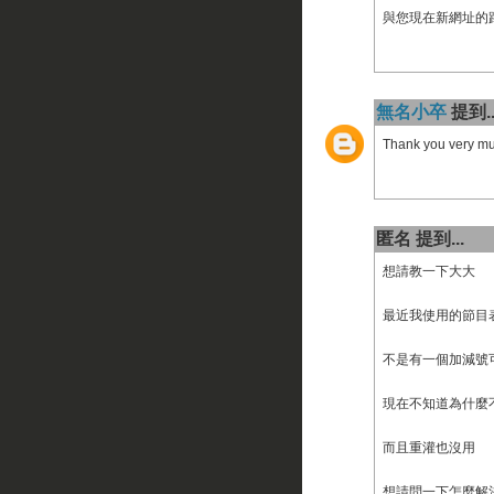
與您現在新網址的
無名小卒
提到..
Thank you very mu
匿名 提到...
想請教一下大大
最近我使用的節目
不是有一個加減號
現在不知道為什麼不見了
而且重灌也沒用
想請問一下怎麼解