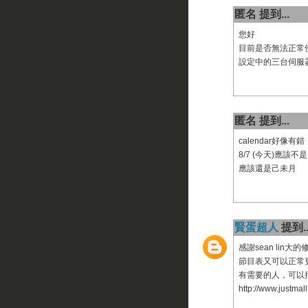
匿名 提到...
您好
目前是否無法正常
設定中的三台伺服
匿名 提到...
calendar好像有錯
8/7 (今天)應該不
應該還是己未月
賢蛋超人
提到..
感謝sean lin大
節目表又可以正常
有需要的人，可以
http://www.justmal