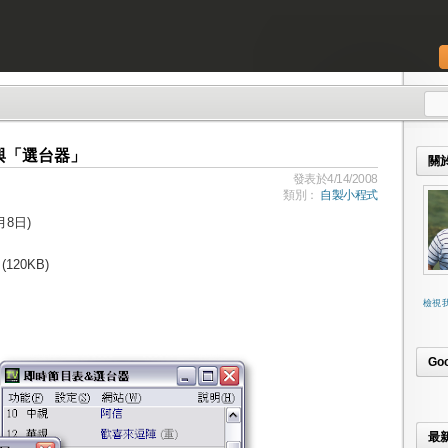
與「選台器」
關
發表於4/14/2008
類別：
自製小程式
月8日)
(120KB)
檢視
Go
最