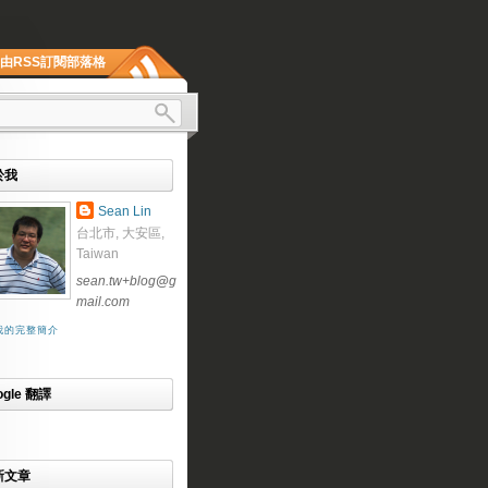
由RSS訂閱部落格
於我
Sean Lin
台北市, 大安區,
Taiwan
sean.tw+blog
@
g
mail.com
我的完整簡介
ogle 翻譯
新文章