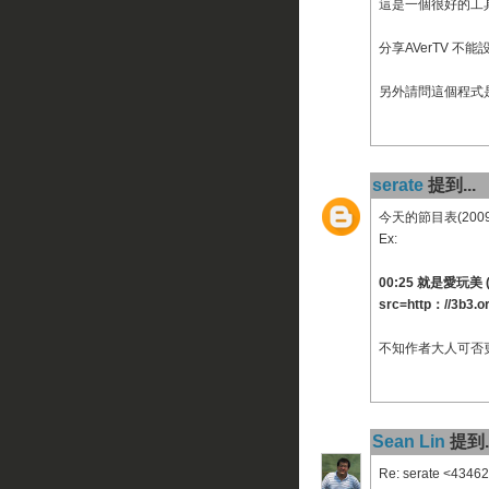
這是一個很好的工具
分享AVerTV 不能設
另外請問這個程式
serate
提到...
今天的節目表(20090
Ex:
00:25 就是愛玩美 (重)
src=http：//3b3.o
不知作者大人可否
Sean Lin
提到..
Re: serate <434