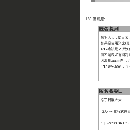
138 個回應:
匿名 提到...
感謝大大，節目表
如果是使用預設(更
4/14應該是來源
而不是程式有問題
因為用agent自己
4/14是完整的，再
匿名 提到...
忘了提醒大大
[說明]->[此程式首
http://sean.o4u.co