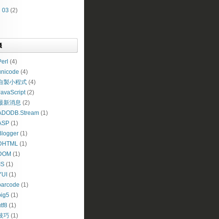
►
03
(2)
籤
erl
(4)
unicode
(4)
自製小程式
(4)
JavaScript
(2)
最新消息
(2)
ADODB.Stream
(1)
ASP
(1)
Blogger
(1)
DHTML
(1)
DOM
(1)
IS
(1)
YUI
(1)
barcode
(1)
big5
(1)
tf8
(1)
技巧
(1)