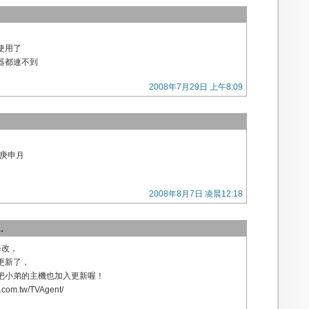
使用了
器都連不到
2008年7月29日 上午8:09
是庚申月
2008年8月7日 凌晨12:18
.
的修改，
更新了，
把小弟的主機也加入更新喔！
l.com.tw/TVAgent/