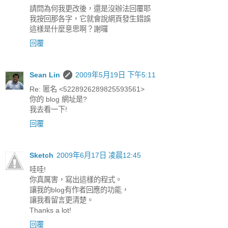
請問為何我更改後，還是沒辦法回覆耶
我按回那各字，它就會說網頁發生錯誤
這樣是什麼意思啊？謝囉
回覆
Sean Lin
2009年5月19日 下午5:11
Re: 匿名 <5228926289825593561>
你的 blog 網址是?
我去看一下!
回覆
Sketch
2009年6月17日 凌晨12:45
哇哇!
你真厲害，寫出這樣的程式。
讓我的blog有作者回應的功能，
讓我看留言更清楚。
Thanks a lot!
回覆