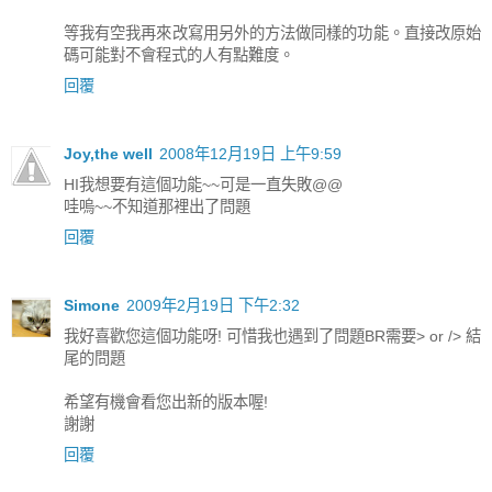
等我有空我再來改寫用另外的方法做同樣的功能。直接改原始
碼可能對不會程式的人有點難度。
回覆
Joy,the well
2008年12月19日 上午9:59
HI我想要有這個功能~~可是一直失敗@@
哇嗚~~不知道那裡出了問題
回覆
Simone
2009年2月19日 下午2:32
我好喜歡您這個功能呀! 可惜我也遇到了問題BR需要> or /> 結
尾的問題
希望有機會看您出新的版本喔!
謝謝
回覆