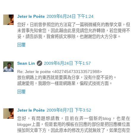
Jeter le Poète
2009年6月24日 下午1:24
您好，日前曾參照您的方法寫了一篇稍微補充的教學文章，但
未曾事先知會您，因此藉由此意見請您允許轉錄，若您覺得不
妥，請告訴我，我會將該文移除，也謝謝您的大方分享。
回覆
Sean Lin
2009年6月24日 下午1:57
Re: Jeter le poète <4027454733133571988>
放在網路上的東西就是要廣為分享，沒有什麼不妥的。
感謝愛用，我跟你一樣是網路業，偏程式技術方面。
回覆
Jeter le Poète
2009年8月7日 下午3:52
您好，有問題想請教，目前在弄一個新的blog，也是在
blogger上面，但是套用的模板在回應的部份是把回應欄位直
接加到文章下方，因此原本的修改方式就無效了，如果您有空