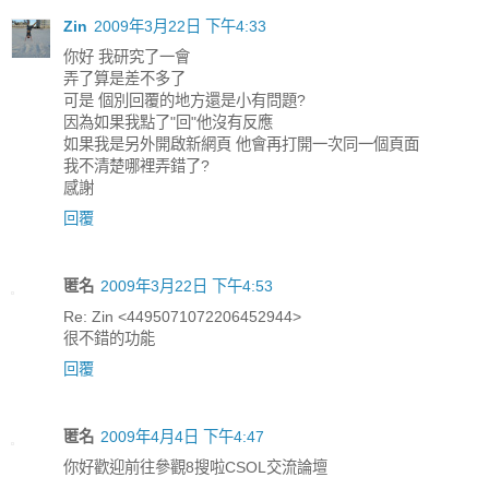
Zin
2009年3月22日 下午4:33
你好 我研究了一會
弄了算是差不多了
可是 個別回覆的地方還是小有問題?
因為如果我點了"回"他沒有反應
如果我是另外開啟新網頁 他會再打開一次同一個頁面
我不清楚哪裡弄錯了?
感謝
回覆
匿名
2009年3月22日 下午4:53
Re: Zin <4495071072206452944>
很不錯的功能
回覆
匿名
2009年4月4日 下午4:47
你好歡迎前往參觀8搜啦CSOL交流論壇