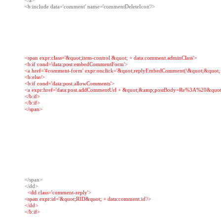
</a>

<b:include data='comment' name='commentDeleteIcon'/>

<span expr:class='&quot;item-control &quot; + data:comment.adminClass'>

<b:if cond='data:post.embedCommentForm'>

<a href='#comment-form' expr:onclick='&quot;replyEmbedComment(\&quot;&quot; + d
<b:else/>

<b:if cond='data:post.allowComments'>

<a expr:href='data:post.addCommentUrl + &quot;&amp;postBody=Re%3A%20&quot; +
</b:if>

</b:if>

</span>

</span>

  <dd class='comment-reply'>

<span expr:id='&quot;RID&quot; + data:comment.id'/>

</dd>

</b:if>