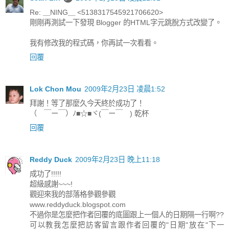
Re: ＿NING＿ <5138317545921706620>
剛剛再測試一下發現 Blogger 的HTML字元跳脫方式改變了。
我有修改我的程式碼，你再試一次看看。
回覆
Lok Chon Mou
2009年2月23日 凌晨1:52
拜謝！等了那麼久今天終於成功了！
（ ￣ー￣）ﾉ■☆■ヾ(￣ー￣ ) 乾杯
回覆
Reddy Duck
2009年2月23日 晚上11:18
成功了!!!!!
超級感謝~~~!
觀迎來我的部落格參觀參觀
www.reddyduck.blogspot.com
不過你是怎麼把作者回覆的底圖跟上一個人的日期隔一行啊??
可以教我怎麼把訪客留言跟作者回覆的"日期"放在"下一