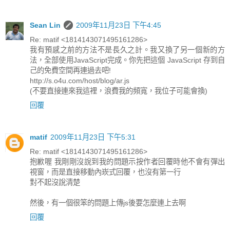
Sean Lin
2009年11月23日 下午4:45
Re: matif <1814143071495161286>
我有預感之前的方法不是長久之計。我又換了另一個新的方
法，全部使用JavaScript完成。你先把這個 JavaScript 存到自
己的免費空間再連過去吧!
http://s.o4u.com/host/blog/ar.js
(不要直接連來我這裡，浪費我的頻寬，我位子可能會換)
回覆
matif
2009年11月23日 下午5:31
Re: matif <1814143071495161286>
抱歉喔 我剛剛沒說到我的問題示按作者回覆時他不會有彈出
視窗，而是直接移動內崁式回覆，也沒有第一行
對不起沒說清楚
然後，有一個很笨的問題上傳js後要怎麼連上去啊
回覆