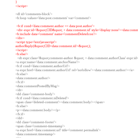
}

</script>
<dl id='comments-block'>

 <
b:if cond='data:comment.author == data:post.author'
 <div expr:id='&quot;CID&quot; + data:comment.id' style='display:none'><data:comme
<b:include data='comment' name='commentDeleteIcon'/>

</div>

<script type='text/javascript'>

authorReply(&quot;CID<data:comment.id/>&quot;);

</script>

  <dt expr:class='&quot;comment-author &quot; + data:comment.authorClass' expr:i
<a expr:name='data:comment.anchorName'/>

<b:if cond='data:comment.authorUrl'>

<a expr:href='data:comment.authorUrl' rel='nofollow'><data:comment.author/></a>

<b:else/>

<data:comment.author/>

</b:if>

<data:commentPostedByMsg/>

</dt>

<dd class='comment-body'>

<b:if cond='data:comment.isDeleted'>

<span class='deleted-comment'><data:comment.body/></span>

<b:else/>

<p><data:comment.body/></p>

</b:if>

</dd>

<dd class='comment-footer'>

<span class='comment-timestamp'>

<a expr:href='data:comment.url' title='comment permalink'>

<data:comment.timestamp/>
