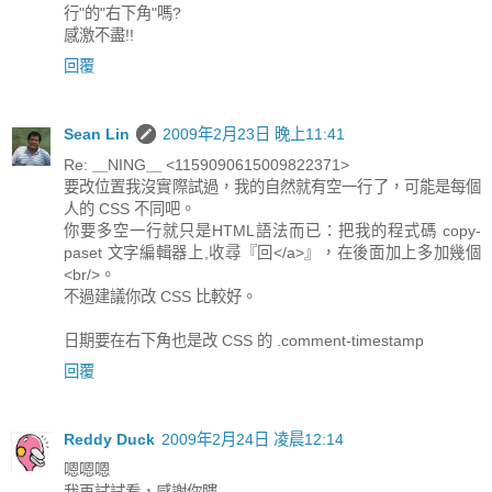
行"的"右下角"嗎?
感激不盡!!
回覆
Sean Lin
2009年2月23日 晚上11:41
Re: ＿NING＿ <1159090615009822371>
要改位置我沒實際試過，我的自然就有空一行了，可能是每個
人的 CSS 不同吧。
你要多空一行就只是HTML語法而已：把我的程式碼 copy-
paset 文字編輯器上,收尋『回</a>』，在後面加上多加幾個
<br/>。
不過建議你改 CSS 比較好。
日期要在右下角也是改 CSS 的 .comment-timestamp
回覆
Reddy Duck
2009年2月24日 凌晨12:14
嗯嗯嗯
我再試試看，感謝你瞜