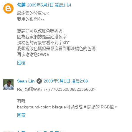
勾牒
2009年5月1日 凌晨1:14
感謝您的分享>//<
我用的很開心~
想請問可以改底色嗎@@
因為我家網誌是黑底淺色字
淡橘色的背景會看不到字XD"
我想說改色碼但是都沒看到那淡橘色的色碼
再次謝謝您OWO/
回覆
Sean Lin
2009年5月1日 凌晨2:08
Re: 勾牒WiKim <7770235058652135663>
有呀
background-color:
bisque
可以改成 # 開頭的 RGB值。
回覆