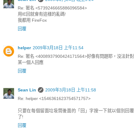
Re: 匿名 <5739246665886096584>
用IE回就會有這樣的亂碼!
我都用 FireFox
回覆
helper
2009年3月18日 上午11:54
Re: 匿名 <4008937900424171564>好像有問題耶，沒法針對
某一個人回應
回覆
Sean Lin
2009年3月18日 上午11:58
Re: helper <1546361623754571757>
只要在每個留面垃圾筒後面的「回」字按一下就以個別回覆
了!
回覆