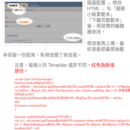
版面配置 → 修改
HTML → 勾「展開
小裝置範本」
「下載完整範本」
後，用習慣的編輯
器來改。
修改後再上傳。最
好是能把最原始範
本保留一份起來，免得改錯了來找我。
注意，每個人的 Template 或許不同。
紅色為新增
部份。
<script type='text/javascript'>

function authorReply(CID) {

var strBody = document.getElementById(CID).innerHTML.replace(/Re:\s*.+\s*&amp;l
var strOut = &quot;<div style='background-color: bisque; padding: 4px'><b>作者
if(RegExp.$1)

document.getElementById(&#39;RID&#39;+RegExp.$1).innerHTML = strOut;

else

document.write(strOut);

}

function replyEmbedComment(CN,CID) {

var url = document.getElementById(&#39;comment-editor-src&#39;).href.replace(/-ifr
url += &quot;&amp;postBody=Re:+&quot;+escape(CN)+&quot;+&lt;&quot;+CID+&
location.href = url;
