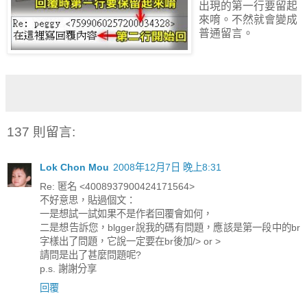
出現的第一行要留起
來唷。不然就會變成
普通留言。
137 則留言:
Lok Chon Mou
2008年12月7日 晚上8:31
Re: 匿名 <4008937900424171564>
不好意思，貼過個文：
一是想試一試如果不是作者回覆會如何，
二是想告訴您，blgger說我的碼有問題，應該是第一段中的br
字樣出了問題，它說一定要在br後加/> or >
請問是出了甚麼問題呢?
p.s. 謝謝分享
回覆