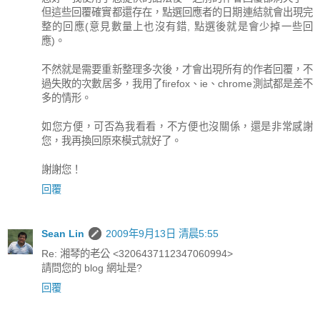
但這些回覆確實都還存在，點選回應者的日期連結就會出現完
整的回應(意見數量上也沒有錯, 點選後就是會少掉一些回
應)。
不然就是需要重新整理多次後，才會出現所有的作者回覆，不
過失敗的次數居多，我用了firefox、ie、chrome測試都是差不
多的情形。
如您方便，可否為我看看，不方便也沒關係，還是非常感謝
您，我再換回原來模式就好了。
謝謝您！
回覆
Sean Lin
2009年9月13日 清晨5:55
Re: 湘琴的老公 <3206437112347060994>
請問您的 blog 網址是?
回覆