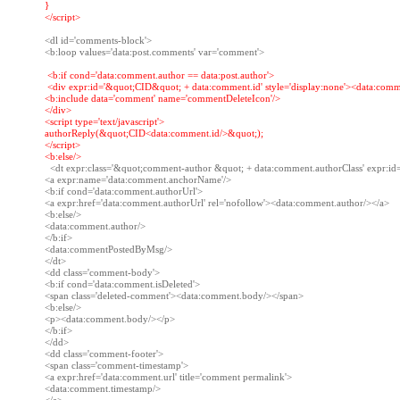
}

</script>
<dl id='comments-block'>

 <
b:if cond='data:comment.author == data:post.author'
 <div expr:id='&quot;CID&quot; + data:comment.id' style='display:none'><data:comme
<b:include data='comment' name='commentDeleteIcon'/>

</div>

<script type='text/javascript'>

authorReply(&quot;CID<data:comment.id/>&quot;);

</script>

  <dt expr:class='&quot;comment-author &quot; + data:comment.authorClass' expr:i
<a expr:name='data:comment.anchorName'/>

<b:if cond='data:comment.authorUrl'>

<a expr:href='data:comment.authorUrl' rel='nofollow'><data:comment.author/></a>

<b:else/>

<data:comment.author/>

</b:if>

<data:commentPostedByMsg/>

</dt>

<dd class='comment-body'>

<b:if cond='data:comment.isDeleted'>

<span class='deleted-comment'><data:comment.body/></span>

<b:else/>

<p><data:comment.body/></p>

</b:if>

</dd>

<dd class='comment-footer'>

<span class='comment-timestamp'>

<a expr:href='data:comment.url' title='comment permalink'>

<data:comment.timestamp/>
