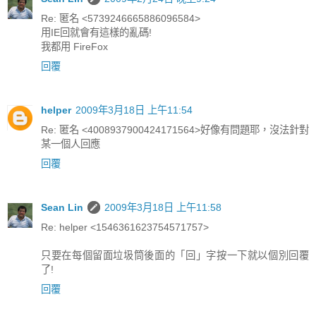
Re: 匿名 <5739246665886096584>
用IE回就會有這樣的亂碼!
我都用 FireFox
回覆
helper
2009年3月18日 上午11:54
Re: 匿名 <4008937900424171564>好像有問題耶，沒法針對
某一個人回應
回覆
Sean Lin
2009年3月18日 上午11:58
Re: helper <1546361623754571757>
只要在每個留面垃圾筒後面的「回」字按一下就以個別回覆
了!
回覆