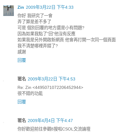
Zin
2009年3月22日 下午4:33
你好 我研究了一會
弄了算是差不多了
可是 個別回覆的地方還是小有問題?
因為如果我點了"回"他沒有反應
如果我是另外開啟新網頁 他會再打開一次同一個頁面
我不清楚哪裡弄錯了?
感謝
回覆
匿名
2009年3月22日 下午4:53
Re: Zin <4495071072206452944>
很不錯的功能
回覆
匿名
2009年4月4日 下午4:47
你好歡迎前往參觀8搜啦CSOL交流論壇