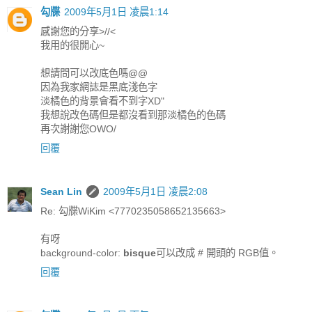
勾牒
2009年5月1日 凌晨1:14
感謝您的分享>//<
我用的很開心~
想請問可以改底色嗎@@
因為我家網誌是黑底淺色字
淡橘色的背景會看不到字XD"
我想說改色碼但是都沒看到那淡橘色的色碼
再次謝謝您OWO/
回覆
Sean Lin
2009年5月1日 凌晨2:08
Re: 勾牒WiKim <7770235058652135663>
有呀
background-color:
bisque
可以改成 # 開頭的 RGB值。
回覆