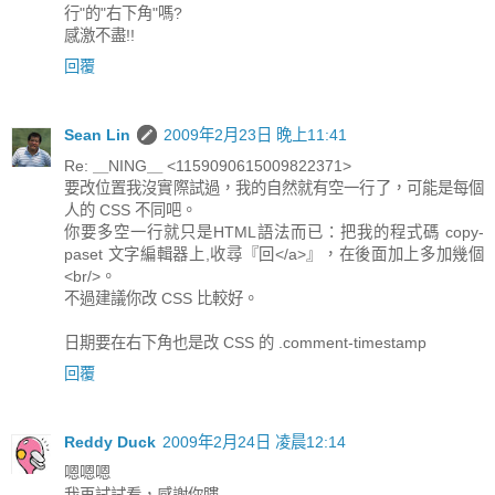
行"的"右下角"嗎?
感激不盡!!
回覆
Sean Lin
2009年2月23日 晚上11:41
Re: ＿NING＿ <1159090615009822371>
要改位置我沒實際試過，我的自然就有空一行了，可能是每個
人的 CSS 不同吧。
你要多空一行就只是HTML語法而已：把我的程式碼 copy-
paset 文字編輯器上,收尋『回</a>』，在後面加上多加幾個
<br/>。
不過建議你改 CSS 比較好。
日期要在右下角也是改 CSS 的 .comment-timestamp
回覆
Reddy Duck
2009年2月24日 凌晨12:14
嗯嗯嗯
我再試試看，感謝你瞜