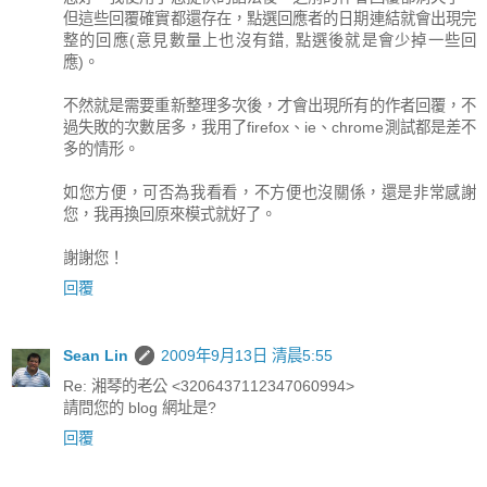
但這些回覆確實都還存在，點選回應者的日期連結就會出現完
整的回應(意見數量上也沒有錯, 點選後就是會少掉一些回
應)。
不然就是需要重新整理多次後，才會出現所有的作者回覆，不
過失敗的次數居多，我用了firefox、ie、chrome測試都是差不
多的情形。
如您方便，可否為我看看，不方便也沒關係，還是非常感謝
您，我再換回原來模式就好了。
謝謝您！
回覆
Sean Lin
2009年9月13日 清晨5:55
Re: 湘琴的老公 <3206437112347060994>
請問您的 blog 網址是?
回覆