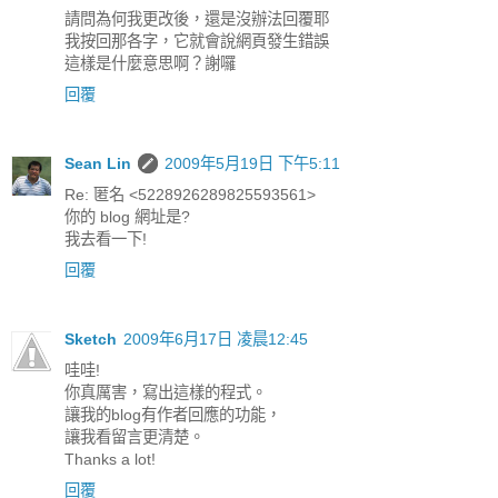
請問為何我更改後，還是沒辦法回覆耶
我按回那各字，它就會說網頁發生錯誤
這樣是什麼意思啊？謝囉
回覆
Sean Lin
2009年5月19日 下午5:11
Re: 匿名 <5228926289825593561>
你的 blog 網址是?
我去看一下!
回覆
Sketch
2009年6月17日 凌晨12:45
哇哇!
你真厲害，寫出這樣的程式。
讓我的blog有作者回應的功能，
讓我看留言更清楚。
Thanks a lot!
回覆