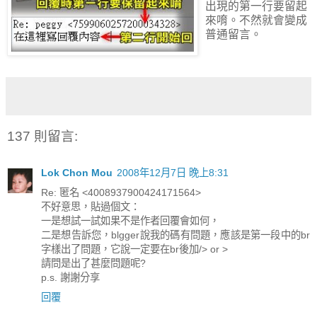
出現的第一行要留起
來唷。不然就會變成
普通留言。
137 則留言:
Lok Chon Mou
2008年12月7日 晚上8:31
Re: 匿名 <4008937900424171564>
不好意思，貼過個文：
一是想試一試如果不是作者回覆會如何，
二是想告訴您，blgger說我的碼有問題，應該是第一段中的br
字樣出了問題，它說一定要在br後加/> or >
請問是出了甚麼問題呢?
p.s. 謝謝分享
回覆