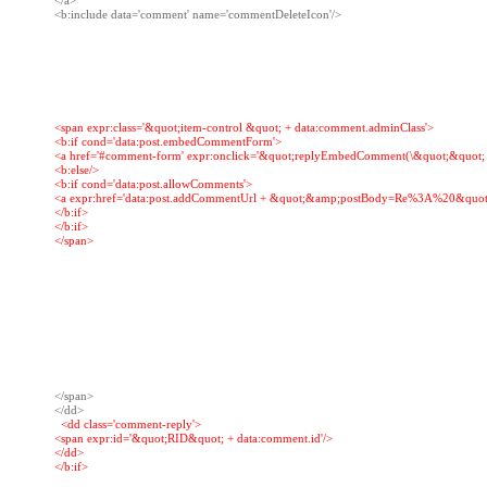
</a>

<b:include data='comment' name='commentDeleteIcon'/>

<span expr:class='&quot;item-control &quot; + data:comment.adminClass'>

<b:if cond='data:post.embedCommentForm'>

<a href='#comment-form' expr:onclick='&quot;replyEmbedComment(\&quot;&quot; + d
<b:else/>

<b:if cond='data:post.allowComments'>

<a expr:href='data:post.addCommentUrl + &quot;&amp;postBody=Re%3A%20&quot; +
</b:if>

</b:if>

</span>

</span>

  <dd class='comment-reply'>

<span expr:id='&quot;RID&quot; + data:comment.id'/>

</dd>

</b:if>