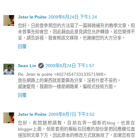
Jeter le Poète
2009年6月24日 下午1:24
您好，日前曾參照您的方法寫了一篇稍微補充的教學文章，但
未曾事先知會您，因此藉由此意見請您允許轉錄，若您覺得不
妥，請告訴我，我會將該文移除，也謝謝您的大方分享。
回覆
Sean Lin
2009年6月24日 下午1:57
Re: Jeter le poète <4027454733133571988>
放在網路上的東西就是要廣為分享，沒有什麼不妥的。
感謝愛用，我跟你一樣是網路業，偏程式技術方面。
回覆
Jeter le Poète
2009年8月7日 下午3:52
您好，有問題想請教，目前在弄一個新的blog，也是在
blogger上面，但是套用的模板在回應的部份是把回應欄位直
接加到文章下方，因此原本的修改方式就無效了，如果您有空