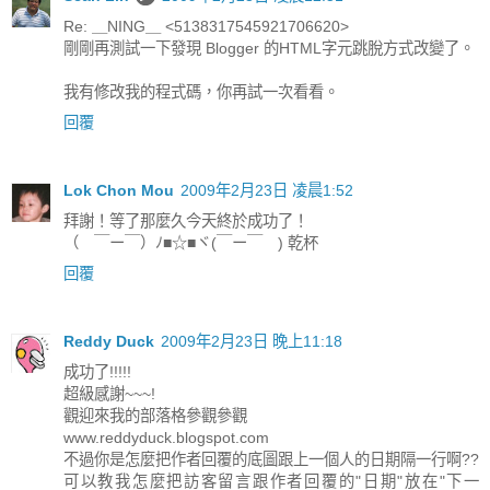
Re: ＿NING＿ <5138317545921706620>
剛剛再測試一下發現 Blogger 的HTML字元跳脫方式改變了。
我有修改我的程式碼，你再試一次看看。
回覆
Lok Chon Mou
2009年2月23日 凌晨1:52
拜謝！等了那麼久今天終於成功了！
（ ￣ー￣）ﾉ■☆■ヾ(￣ー￣ ) 乾杯
回覆
Reddy Duck
2009年2月23日 晚上11:18
成功了!!!!!
超級感謝~~~!
觀迎來我的部落格參觀參觀
www.reddyduck.blogspot.com
不過你是怎麼把作者回覆的底圖跟上一個人的日期隔一行啊??
可以教我怎麼把訪客留言跟作者回覆的"日期"放在"下一