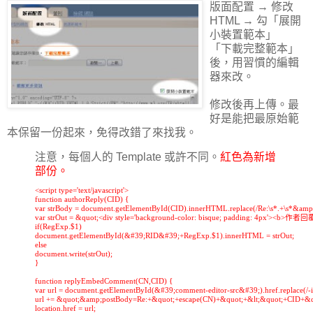
版面配置 → 修改
HTML → 勾「展開
小裝置範本」
「下載完整範本」
後，用習慣的編輯
器來改。
修改後再上傳。最
好是能把最原始範
本保留一份起來，免得改錯了來找我。
注意，每個人的 Template 或許不同。
紅色為新增
部份。
<script type='text/javascript'>

function authorReply(CID) {

var strBody = document.getElementById(CID).innerHTML.replace(/Re:\s*.+\s*&amp;l
var strOut = &quot;<div style='background-color: bisque; padding: 4px'><b>作者
if(RegExp.$1)

document.getElementById(&#39;RID&#39;+RegExp.$1).innerHTML = strOut;

else

document.write(strOut);

}

function replyEmbedComment(CN,CID) {

var url = document.getElementById(&#39;comment-editor-src&#39;).href.replace(/-ifr
url += &quot;&amp;postBody=Re:+&quot;+escape(CN)+&quot;+&lt;&quot;+CID+&
location.href = url;
