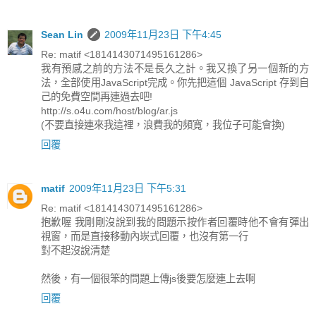
Sean Lin
2009年11月23日 下午4:45
Re: matif <1814143071495161286>
我有預感之前的方法不是長久之計。我又換了另一個新的方
法，全部使用JavaScript完成。你先把這個 JavaScript 存到自
己的免費空間再連過去吧!
http://s.o4u.com/host/blog/ar.js
(不要直接連來我這裡，浪費我的頻寬，我位子可能會換)
回覆
matif
2009年11月23日 下午5:31
Re: matif <1814143071495161286>
抱歉喔 我剛剛沒說到我的問題示按作者回覆時他不會有彈出
視窗，而是直接移動內崁式回覆，也沒有第一行
對不起沒說清楚
然後，有一個很笨的問題上傳js後要怎麼連上去啊
回覆