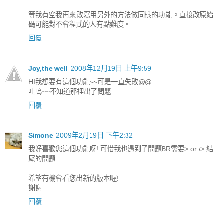
等我有空我再來改寫用另外的方法做同樣的功能。直接改原始
碼可能對不會程式的人有點難度。
回覆
Joy,the well
2008年12月19日 上午9:59
HI我想要有這個功能~~可是一直失敗@@
哇嗚~~不知道那裡出了問題
回覆
Simone
2009年2月19日 下午2:32
我好喜歡您這個功能呀! 可惜我也遇到了問題BR需要> or /> 結
尾的問題
希望有機會看您出新的版本喔!
謝謝
回覆