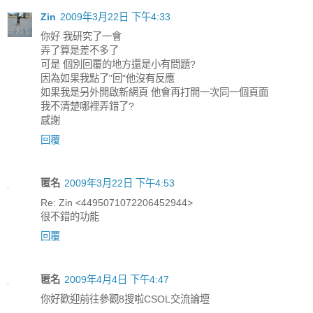
Zin
2009年3月22日 下午4:33
你好 我研究了一會
弄了算是差不多了
可是 個別回覆的地方還是小有問題?
因為如果我點了"回"他沒有反應
如果我是另外開啟新網頁 他會再打開一次同一個頁面
我不清楚哪裡弄錯了?
感謝
回覆
匿名
2009年3月22日 下午4:53
Re: Zin <4495071072206452944>
很不錯的功能
回覆
匿名
2009年4月4日 下午4:47
你好歡迎前往參觀8搜啦CSOL交流論壇