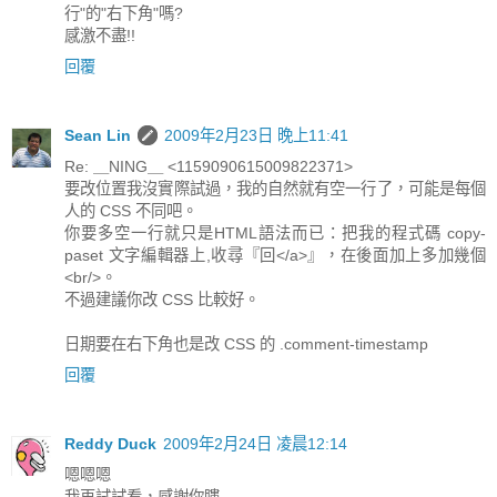
行"的"右下角"嗎?
感激不盡!!
回覆
Sean Lin
2009年2月23日 晚上11:41
Re: ＿NING＿ <1159090615009822371>
要改位置我沒實際試過，我的自然就有空一行了，可能是每個
人的 CSS 不同吧。
你要多空一行就只是HTML語法而已：把我的程式碼 copy-
paset 文字編輯器上,收尋『回</a>』，在後面加上多加幾個
<br/>。
不過建議你改 CSS 比較好。
日期要在右下角也是改 CSS 的 .comment-timestamp
回覆
Reddy Duck
2009年2月24日 凌晨12:14
嗯嗯嗯
我再試試看，感謝你瞜