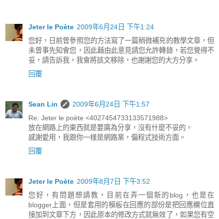
Jeter le Poète
2009年6月24日 下午1:24
您好，日前曾參照您的方法寫了一篇稍微補充的教學文章，但
未曾事先知會您，因此藉由此意見請您允許轉錄，若您覺得不
妥，請告訴我，我會將該文移除，也謝謝您的大方分享。
回覆
Sean Lin
2009年6月24日 下午1:57
Re: Jeter le poète <4027454733133571988>
放在網路上的東西就是要廣為分享，沒有什麼不妥的。
感謝愛用，我跟你一樣是網路業，偏程式技術方面。
回覆
Jeter le Poète
2009年8月7日 下午3:52
您好，有問題想請教，目前在弄一個新的blog，也是在
blogger上面，但是套用的模板在回應的部份是把回應欄位直
接加到文章下方，因此原本的修改方式就無效了，如果您有空