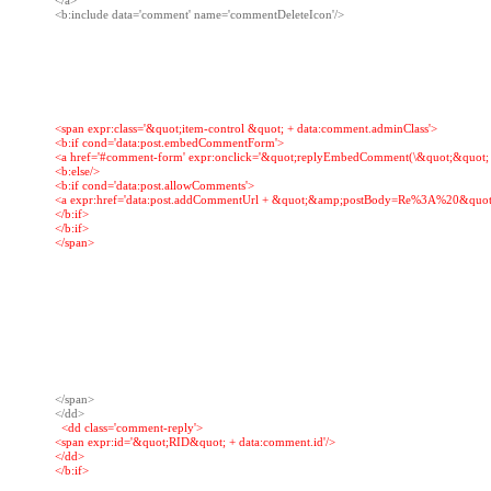
</a>

<b:include data='comment' name='commentDeleteIcon'/>

<span expr:class='&quot;item-control &quot; + data:comment.adminClass'>

<b:if cond='data:post.embedCommentForm'>

<a href='#comment-form' expr:onclick='&quot;replyEmbedComment(\&quot;&quot; + d
<b:else/>

<b:if cond='data:post.allowComments'>

<a expr:href='data:post.addCommentUrl + &quot;&amp;postBody=Re%3A%20&quot; +
</b:if>

</b:if>

</span>

</span>

  <dd class='comment-reply'>

<span expr:id='&quot;RID&quot; + data:comment.id'/>

</dd>

</b:if>