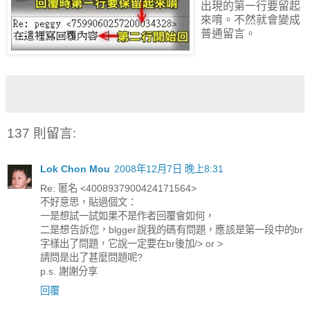
出現的第一行要留起
來唷。不然就會變成
普通留言。
137 則留言:
Lok Chon Mou
2008年12月7日 晚上8:31
Re: 匿名 <4008937900424171564>
不好意思，貼過個文：
一是想試一試如果不是作者回覆會如何，
二是想告訴您，blgger說我的碼有問題，應該是第一段中的br
字樣出了問題，它說一定要在br後加/> or >
請問是出了甚麼問題呢?
p.s. 謝謝分享
回覆