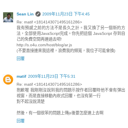
Sean Lin
2009年11月23日 下午4:45
Re: matif <1814143071495161286>
我有預感之前的方法不是長久之計。我又換了另一個新的方
法，全部使用JavaScript完成。你先把這個 JavaScript 存到自
己的免費空間再連過去吧!
http://s.o4u.com/host/blog/ar.js
(不要直接連來我這裡，浪費我的頻寬，我位子可能會換)
回覆
matif
2009年11月23日 下午5:31
Re: matif <1814143071495161286>
抱歉喔 我剛剛沒說到我的問題示按作者回覆時他不會有彈出
視窗，而是直接移動內崁式回覆，也沒有第一行
對不起沒說清楚
然後，有一個很笨的問題上傳js後要怎麼連上去啊
回覆