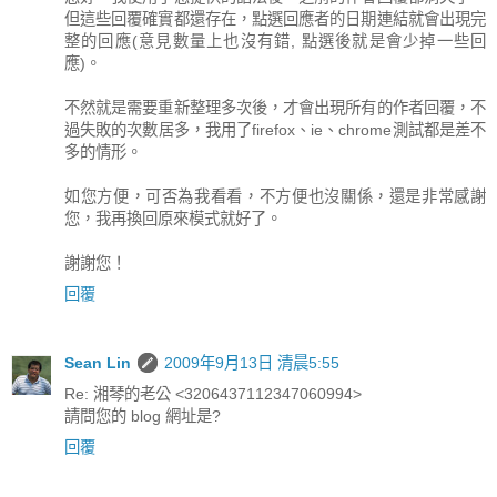
但這些回覆確實都還存在，點選回應者的日期連結就會出現完
整的回應(意見數量上也沒有錯, 點選後就是會少掉一些回
應)。
不然就是需要重新整理多次後，才會出現所有的作者回覆，不
過失敗的次數居多，我用了firefox、ie、chrome測試都是差不
多的情形。
如您方便，可否為我看看，不方便也沒關係，還是非常感謝
您，我再換回原來模式就好了。
謝謝您！
回覆
Sean Lin
2009年9月13日 清晨5:55
Re: 湘琴的老公 <3206437112347060994>
請問您的 blog 網址是?
回覆