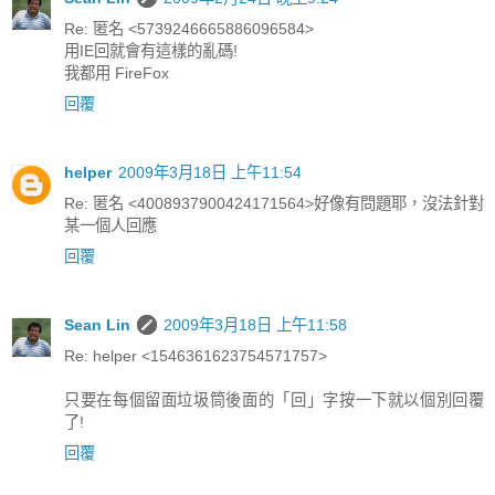
Re: 匿名 <5739246665886096584>
用IE回就會有這樣的亂碼!
我都用 FireFox
回覆
helper
2009年3月18日 上午11:54
Re: 匿名 <4008937900424171564>好像有問題耶，沒法針對
某一個人回應
回覆
Sean Lin
2009年3月18日 上午11:58
Re: helper <1546361623754571757>
只要在每個留面垃圾筒後面的「回」字按一下就以個別回覆
了!
回覆