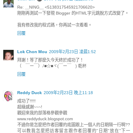
Re: ＿NING＿ <5138317545921706620>
剛剛再測試一下發現 Blogger 的HTML字元跳脫方式改變了。
我有修改我的程式碼，你再試一次看看。
回覆
Lok Chon Mou
2009年2月23日 凌晨1:52
拜謝！等了那麼久今天終於成功了！
（ ￣ー￣）ﾉ■☆■ヾ(￣ー￣ ) 乾杯
回覆
Reddy Duck
2009年2月23日 晚上11:18
成功了!!!!!
超級感謝~~~!
觀迎來我的部落格參觀參觀
www.reddyduck.blogspot.com
不過你是怎麼把作者回覆的底圖跟上一個人的日期隔一行啊??
可以教我怎麼把訪客留言跟作者回覆的"日期"放在"下一