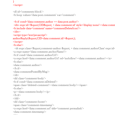
}

</script>
<dl id='comments-block'>

 <
b:if cond='data:comment.author == data:post.author'
 <div expr:id='&quot;CID&quot; + data:comment.id' style='display:none'><data:comme
<b:include data='comment' name='commentDeleteIcon'/>

</div>

<script type='text/javascript'>

authorReply(&quot;CID<data:comment.id/>&quot;);

</script>

  <dt expr:class='&quot;comment-author &quot; + data:comment.authorClass' expr:i
<a expr:name='data:comment.anchorName'/>

<b:if cond='data:comment.authorUrl'>

<a expr:href='data:comment.authorUrl' rel='nofollow'><data:comment.author/></a>

<b:else/>

<data:comment.author/>

</b:if>

<data:commentPostedByMsg/>

</dt>

<dd class='comment-body'>

<b:if cond='data:comment.isDeleted'>

<span class='deleted-comment'><data:comment.body/></span>

<b:else/>

<p><data:comment.body/></p>

</b:if>

</dd>

<dd class='comment-footer'>

<span class='comment-timestamp'>

<a expr:href='data:comment.url' title='comment permalink'>

<data:comment.timestamp/>
