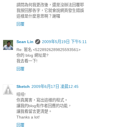
請問為何我更改後，還是沒辦法回覆耶
我按回那各字，它就會說網頁發生錯誤
這樣是什麼意思啊？謝囉
回覆
Sean Lin
2009年5月19日 下午5:11
Re: 匿名 <5228926289825593561>
你的 blog 網址是?
我去看一下!
回覆
Sketch
2009年6月17日 凌晨12:45
哇哇!
你真厲害，寫出這樣的程式。
讓我的blog有作者回應的功能，
讓我看留言更清楚。
Thanks a lot!
回覆