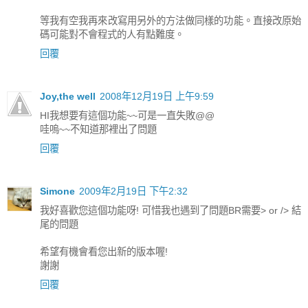
等我有空我再來改寫用另外的方法做同樣的功能。直接改原始
碼可能對不會程式的人有點難度。
回覆
Joy,the well
2008年12月19日 上午9:59
HI我想要有這個功能~~可是一直失敗@@
哇嗚~~不知道那裡出了問題
回覆
Simone
2009年2月19日 下午2:32
我好喜歡您這個功能呀! 可惜我也遇到了問題BR需要> or /> 結
尾的問題
希望有機會看您出新的版本喔!
謝謝
回覆