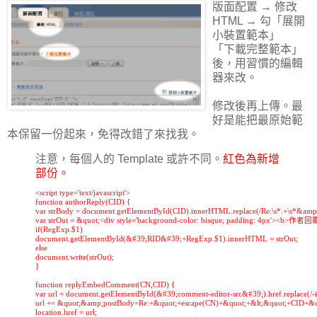
版面配置 → 修改
HTML → 勾「展開
小裝置範本」
「下載完整範本」
後，用習慣的編輯
器來改。
修改後再上傳。最
好是能把最原始範
本保留一份起來，免得改錯了來找我。
注意，每個人的 Template 或許不同。
紅色為新增
部份。
<script type='text/javascript'>

function authorReply(CID) {

var strBody = document.getElementById(CID).innerHTML.replace(/Re:\s*.+\s*&amp;l
var strOut = &quot;<div style='background-color: bisque; padding: 4px'><b>作者
if(RegExp.$1)

document.getElementById(&#39;RID&#39;+RegExp.$1).innerHTML = strOut;

else

document.write(strOut);

}

function replyEmbedComment(CN,CID) {

var url = document.getElementById(&#39;comment-editor-src&#39;).href.replace(/-ifr
url += &quot;&amp;postBody=Re:+&quot;+escape(CN)+&quot;+&lt;&quot;+CID+&
location.href = url;
