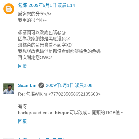
勾牒
2009年5月1日 凌晨1:14
感謝您的分享>//<
我用的很開心~
想請問可以改底色嗎@@
因為我家網誌是黑底淺色字
淡橘色的背景會看不到字XD"
我想說改色碼但是都沒看到那淡橘色的色碼
再次謝謝您OWO/
回覆
Sean Lin
2009年5月1日 凌晨2:08
Re: 勾牒WiKim <7770235058652135663>
有呀
background-color:
bisque
可以改成 # 開頭的 RGB值。
回覆