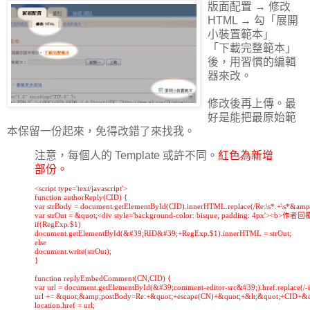
版面配置 → 修改
HTML → 勾「展開
小裝置範本」
「下載完整範本」
後，用習慣的編輯
器來改。
修改後再上傳。最
好是能把最原始範
本保留一份起來，免得改錯了來找我。
注意，每個人的 Template 或許不同。
紅色為新增
部份。
<script type='text/javascript'>

function authorReply(CID) {

var strBody = document.getElementById(CID).innerHTML.replace(/Re:\s*.+\s*&amp;l
var strOut = &quot;<div style='background-color: bisque; padding: 4px'><b>作者
if(RegExp.$1)

document.getElementById(&#39;RID&#39;+RegExp.$1).innerHTML = strOut;

else

document.write(strOut);

}

function replyEmbedComment(CN,CID) {

var url = document.getElementById(&#39;comment-editor-src&#39;).href.replace(/-ifr
url += &quot;&amp;postBody=Re:+&quot;+escape(CN)+&quot;+&lt;&quot;+CID+&
location.href = url;
