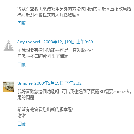
等我有空我再來改寫用另外的方法做同樣的功能。直接改原始
碼可能對不會程式的人有點難度。
回覆
Joy,the well
2008年12月19日 上午9:59
HI我想要有這個功能~~可是一直失敗@@
哇嗚~~不知道那裡出了問題
回覆
Simone
2009年2月19日 下午2:32
我好喜歡您這個功能呀! 可惜我也遇到了問題BR需要> or /> 結
尾的問題
希望有機會看您出新的版本喔!
謝謝
回覆