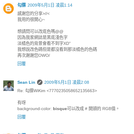
勾牒
2009年5月1日 凌晨1:14
感謝您的分享>//<
我用的很開心~
想請問可以改底色嗎@@
因為我家網誌是黑底淺色字
淡橘色的背景會看不到字XD"
我想說改色碼但是都沒看到那淡橘色的色碼
再次謝謝您OWO/
回覆
Sean Lin
2009年5月1日 凌晨2:08
Re: 勾牒WiKim <7770235058652135663>
有呀
background-color:
bisque
可以改成 # 開頭的 RGB值。
回覆