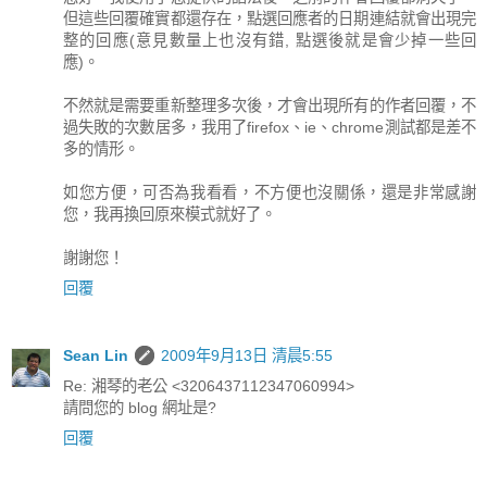
但這些回覆確實都還存在，點選回應者的日期連結就會出現完
整的回應(意見數量上也沒有錯, 點選後就是會少掉一些回
應)。
不然就是需要重新整理多次後，才會出現所有的作者回覆，不
過失敗的次數居多，我用了firefox、ie、chrome測試都是差不
多的情形。
如您方便，可否為我看看，不方便也沒關係，還是非常感謝
您，我再換回原來模式就好了。
謝謝您！
回覆
Sean Lin
2009年9月13日 清晨5:55
Re: 湘琴的老公 <3206437112347060994>
請問您的 blog 網址是?
回覆