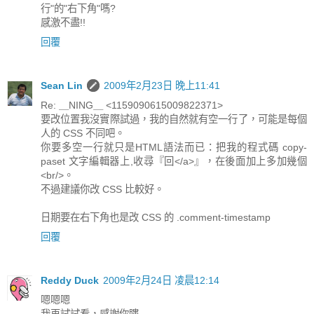
行"的"右下角"嗎?
感激不盡!!
回覆
Sean Lin
2009年2月23日 晚上11:41
Re: ＿NING＿ <1159090615009822371>
要改位置我沒實際試過，我的自然就有空一行了，可能是每個
人的 CSS 不同吧。
你要多空一行就只是HTML語法而已：把我的程式碼 copy-
paset 文字編輯器上,收尋『回</a>』，在後面加上多加幾個
<br/>。
不過建議你改 CSS 比較好。
日期要在右下角也是改 CSS 的 .comment-timestamp
回覆
Reddy Duck
2009年2月24日 凌晨12:14
嗯嗯嗯
我再試試看，感謝你瞜