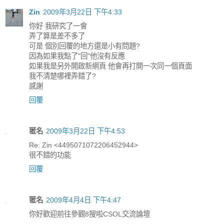
Zin
2009年3月22日 下午4:33
你好 我研究了一會
弄了算是差不多了
可是 個別回覆的地方還是小有問題?
因為如果我點了"回"他沒有反應
如果我是另外開啟新網頁 他會再打開一次同一個頁面
我不清楚哪裡弄錯了?
感謝
回覆
匿名
2009年3月22日 下午4:53
Re: Zin <4495071072206452944>
很不錯的功能
回覆
匿名
2009年4月4日 下午4:47
你好歡迎前往參觀8搜啦CSOL交流論壇