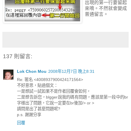
出現的第一行要留起
來唷。不然就會變成
普通留言。
137 則留言:
Lok Chon Mou
2008年12月7日 晚上8:31
Re: 匿名 <4008937900424171564>
不好意思，貼過個文：
一是想試一試如果不是作者回覆會如何，
二是想告訴您，blgger說我的碼有問題，應該是第一段中的br
字樣出了問題，它說一定要在br後加/> or >
請問是出了甚麼問題呢?
p.s. 謝謝分享
回覆