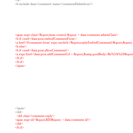
</a>

<b:include data='comment' name='commentDeleteIcon'/>

<span expr:class='&quot;item-control &quot; + data:comment.adminClass'>

<b:if cond='data:post.embedCommentForm'>

<a href='#comment-form' expr:onclick='&quot;replyEmbedComment(\&quot;&quot; + d
<b:else/>

<b:if cond='data:post.allowComments'>

<a expr:href='data:post.addCommentUrl + &quot;&amp;postBody=Re%3A%20&quot; +
</b:if>

</b:if>

</span>

</span>

  <dd class='comment-reply'>

<span expr:id='&quot;RID&quot; + data:comment.id'/>

</dd>

</b:if>