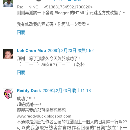
Re: ＿NING＿ <5138317545921706620>
剛剛再測試一下發現 Blogger 的HTML字元跳脫方式改變了。
我有修改我的程式碼，你再試一次看看。
回覆
Lok Chon Mou
2009年2月23日 凌晨1:52
拜謝！等了那麼久今天終於成功了！
（ ￣ー￣）ﾉ■☆■ヾ(￣ー￣ ) 乾杯
回覆
Reddy Duck
2009年2月23日 晚上11:18
成功了!!!!!
超級感謝~~~!
觀迎來我的部落格參觀參觀
www.reddyduck.blogspot.com
不過你是怎麼把作者回覆的底圖跟上一個人的日期隔一行啊??
可以教我怎麼把訪客留言跟作者回覆的"日期"放在"下一