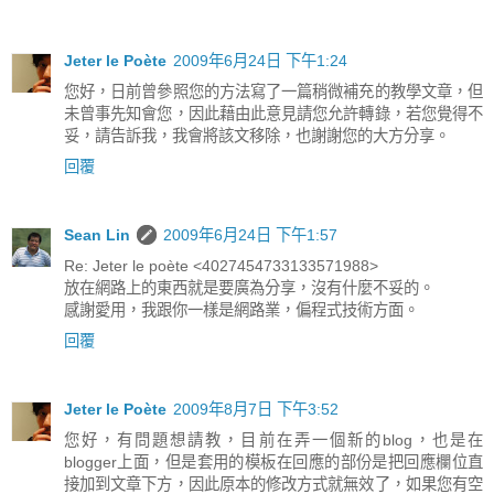
Jeter le Poète
2009年6月24日 下午1:24
您好，日前曾參照您的方法寫了一篇稍微補充的教學文章，但
未曾事先知會您，因此藉由此意見請您允許轉錄，若您覺得不
妥，請告訴我，我會將該文移除，也謝謝您的大方分享。
回覆
Sean Lin
2009年6月24日 下午1:57
Re: Jeter le poète <4027454733133571988>
放在網路上的東西就是要廣為分享，沒有什麼不妥的。
感謝愛用，我跟你一樣是網路業，偏程式技術方面。
回覆
Jeter le Poète
2009年8月7日 下午3:52
您好，有問題想請教，目前在弄一個新的blog，也是在
blogger上面，但是套用的模板在回應的部份是把回應欄位直
接加到文章下方，因此原本的修改方式就無效了，如果您有空