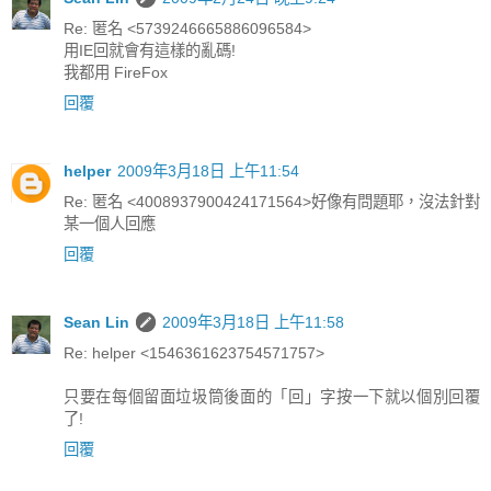
Re: 匿名 <5739246665886096584>
用IE回就會有這樣的亂碼!
我都用 FireFox
回覆
helper
2009年3月18日 上午11:54
Re: 匿名 <4008937900424171564>好像有問題耶，沒法針對
某一個人回應
回覆
Sean Lin
2009年3月18日 上午11:58
Re: helper <1546361623754571757>
只要在每個留面垃圾筒後面的「回」字按一下就以個別回覆
了!
回覆