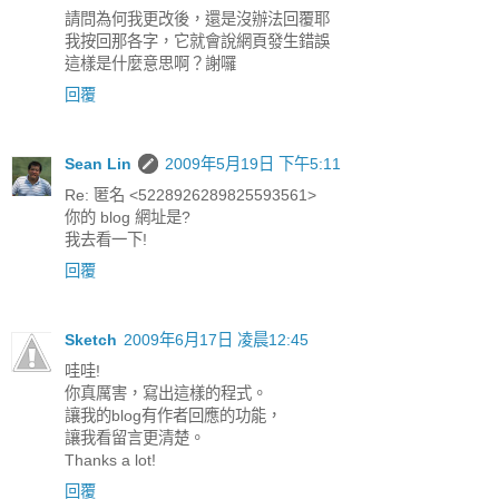
請問為何我更改後，還是沒辦法回覆耶
我按回那各字，它就會說網頁發生錯誤
這樣是什麼意思啊？謝囉
回覆
Sean Lin
2009年5月19日 下午5:11
Re: 匿名 <5228926289825593561>
你的 blog 網址是?
我去看一下!
回覆
Sketch
2009年6月17日 凌晨12:45
哇哇!
你真厲害，寫出這樣的程式。
讓我的blog有作者回應的功能，
讓我看留言更清楚。
Thanks a lot!
回覆