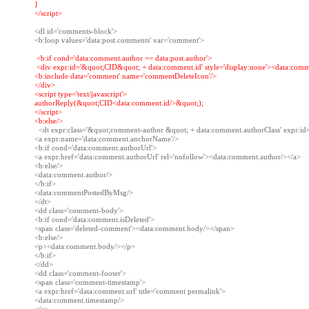
}

</script>
<dl id='comments-block'>

 <
b:if cond='data:comment.author == data:post.author'
 <div expr:id='&quot;CID&quot; + data:comment.id' style='display:none'><data:comme
<b:include data='comment' name='commentDeleteIcon'/>

</div>

<script type='text/javascript'>

authorReply(&quot;CID<data:comment.id/>&quot;);

</script>

  <dt expr:class='&quot;comment-author &quot; + data:comment.authorClass' expr:i
<a expr:name='data:comment.anchorName'/>

<b:if cond='data:comment.authorUrl'>

<a expr:href='data:comment.authorUrl' rel='nofollow'><data:comment.author/></a>

<b:else/>

<data:comment.author/>

</b:if>

<data:commentPostedByMsg/>

</dt>

<dd class='comment-body'>

<b:if cond='data:comment.isDeleted'>

<span class='deleted-comment'><data:comment.body/></span>

<b:else/>

<p><data:comment.body/></p>

</b:if>

</dd>

<dd class='comment-footer'>

<span class='comment-timestamp'>

<a expr:href='data:comment.url' title='comment permalink'>

<data:comment.timestamp/>
