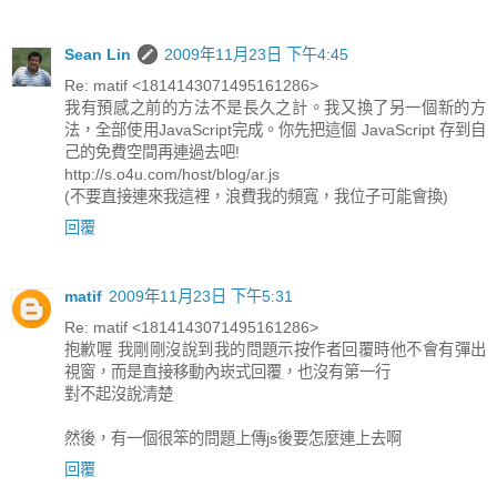
Sean Lin
2009年11月23日 下午4:45
Re: matif <1814143071495161286>
我有預感之前的方法不是長久之計。我又換了另一個新的方
法，全部使用JavaScript完成。你先把這個 JavaScript 存到自
己的免費空間再連過去吧!
http://s.o4u.com/host/blog/ar.js
(不要直接連來我這裡，浪費我的頻寬，我位子可能會換)
回覆
matif
2009年11月23日 下午5:31
Re: matif <1814143071495161286>
抱歉喔 我剛剛沒說到我的問題示按作者回覆時他不會有彈出
視窗，而是直接移動內崁式回覆，也沒有第一行
對不起沒說清楚
然後，有一個很笨的問題上傳js後要怎麼連上去啊
回覆