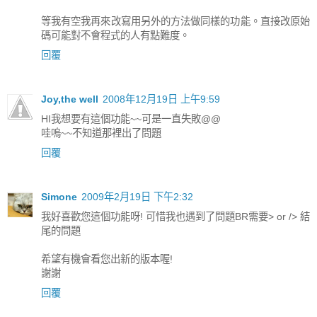
等我有空我再來改寫用另外的方法做同樣的功能。直接改原始
碼可能對不會程式的人有點難度。
回覆
Joy,the well
2008年12月19日 上午9:59
HI我想要有這個功能~~可是一直失敗@@
哇嗚~~不知道那裡出了問題
回覆
Simone
2009年2月19日 下午2:32
我好喜歡您這個功能呀! 可惜我也遇到了問題BR需要> or /> 結
尾的問題
希望有機會看您出新的版本喔!
謝謝
回覆