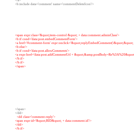
</a>

<b:include data='comment' name='commentDeleteIcon'/>

<span expr:class='&quot;item-control &quot; + data:comment.adminClass'>

<b:if cond='data:post.embedCommentForm'>

<a href='#comment-form' expr:onclick='&quot;replyEmbedComment(\&quot;&quot; + d
<b:else/>

<b:if cond='data:post.allowComments'>

<a expr:href='data:post.addCommentUrl + &quot;&amp;postBody=Re%3A%20&quot; +
</b:if>

</b:if>

</span>

</span>

  <dd class='comment-reply'>

<span expr:id='&quot;RID&quot; + data:comment.id'/>

</dd>

</b:if>