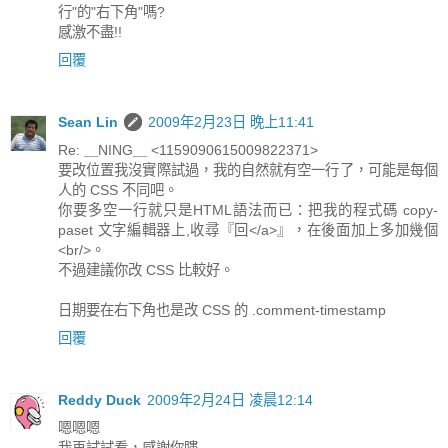
行"的"右下角"嗎?
感激不盡!!
回覆
Sean Lin
2009年2月23日 晚上11:41
Re: ＿NING＿ <1159090615009822371>
要改位置我沒實際試過，我的自然就有空一行了，可能是每個
人的 CSS 不同吧。
你要多空一行就只是HTML語法而已：把我的程式碼 copy-
paset 文字編輯器上,收尋『回</a>』，在後面加上多加幾個
<br/>。
不過建議你改 CSS 比較好。
日期要在右下角也是改 CSS 的 .comment-timestamp
回覆
Reddy Duck
2009年2月24日 凌晨12:14
嗯嗯嗯
我再試試看，感謝你瞜