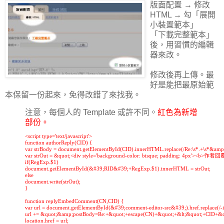
版面配置 → 修改
HTML → 勾「展開
小裝置範本」
「下載完整範本」
後，用習慣的編輯
器來改。
修改後再上傳。最
好是能把最原始範
本保留一份起來，免得改錯了來找我。
注意，每個人的 Template 或許不同。
紅色為新增
部份。
<script type='text/javascript'>

function authorReply(CID) {

var strBody = document.getElementById(CID).innerHTML.replace(/Re:\s*.+\s*&amp;l
var strOut = &quot;<div style='background-color: bisque; padding: 4px'><b>作者
if(RegExp.$1)

document.getElementById(&#39;RID&#39;+RegExp.$1).innerHTML = strOut;

else

document.write(strOut);

}

function replyEmbedComment(CN,CID) {

var url = document.getElementById(&#39;comment-editor-src&#39;).href.replace(/-ifr
url += &quot;&amp;postBody=Re:+&quot;+escape(CN)+&quot;+&lt;&quot;+CID+&
location.href = url;
