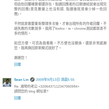
但這些回覆確實都還存在，點選回應者的日期連結就會出現完
整的回應(意見數量上也沒有錯, 點選後就是會少掉一些回
應)。
不然就是需要重新整理多次後，才會出現所有的作者回覆，不
過失敗的次數居多，我用了firefox、ie、chrome測試都是差不
多的情形。
如您方便，可否為我看看，不方便也沒關係，還是非常感謝
您，我再換回原來模式就好了。
謝謝您！
回覆
Sean Lin
2009年9月13日 清晨5:55
Re: 湘琴的老公 <3206437112347060994>
請問您的 blog 網址是?
回覆