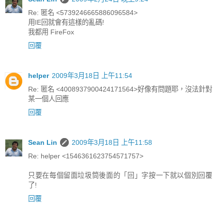
Re: 匿名 <5739246665886096584>
用IE回就會有這樣的亂碼!
我都用 FireFox
回覆
helper
2009年3月18日 上午11:54
Re: 匿名 <4008937900424171564>好像有問題耶，沒法針對
某一個人回應
回覆
Sean Lin
2009年3月18日 上午11:58
Re: helper <1546361623754571757>
只要在每個留面垃圾筒後面的「回」字按一下就以個別回覆
了!
回覆