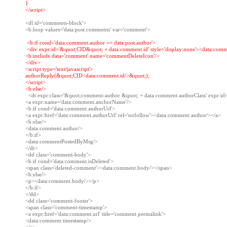
}

</script>
<dl id='comments-block'>

 <
b:if cond='data:comment.author == data:post.author'
 <div expr:id='&quot;CID&quot; + data:comment.id' style='display:none'><data:comme
<b:include data='comment' name='commentDeleteIcon'/>

</div>

<script type='text/javascript'>

authorReply(&quot;CID<data:comment.id/>&quot;);

</script>

  <dt expr:class='&quot;comment-author &quot; + data:comment.authorClass' expr:i
<a expr:name='data:comment.anchorName'/>

<b:if cond='data:comment.authorUrl'>

<a expr:href='data:comment.authorUrl' rel='nofollow'><data:comment.author/></a>

<b:else/>

<data:comment.author/>

</b:if>

<data:commentPostedByMsg/>

</dt>

<dd class='comment-body'>

<b:if cond='data:comment.isDeleted'>

<span class='deleted-comment'><data:comment.body/></span>

<b:else/>

<p><data:comment.body/></p>

</b:if>

</dd>

<dd class='comment-footer'>

<span class='comment-timestamp'>

<a expr:href='data:comment.url' title='comment permalink'>

<data:comment.timestamp/>
