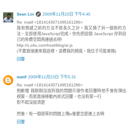
Sean Lin
2009年11月23日 下午4:45
Re: matif <1814143071495161286>
我有預感之前的方法不是長久之計。我又換了另一個新的方
法，全部使用JavaScript完成。你先把這個 JavaScript 存到自
己的免費空間再連過去吧!
http://s.o4u.com/host/blog/ar.js
(不要直接連來我這裡，浪費我的頻寬，我位子可能會換)
回覆
matif
2009年11月23日 下午5:31
Re: matif <1814143071495161286>
抱歉喔 我剛剛沒說到我的問題示按作者回覆時他不會有彈出
視窗，而是直接移動內崁式回覆，也沒有第一行
對不起沒說清楚
然後，有一個很笨的問題上傳js後要怎麼連上去啊
回覆