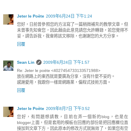
Jeter le Poète
2009年6月24日 下午1:24
您好，日前曾參照您的方法寫了一篇稍微補充的教學文章，但
未曾事先知會您，因此藉由此意見請您允許轉錄，若您覺得不
妥，請告訴我，我會將該文移除，也謝謝您的大方分享。
回覆
Sean Lin
2009年6月24日 下午1:57
Re: Jeter le poète <4027454733133571988>
放在網路上的東西就是要廣為分享，沒有什麼不妥的。
感謝愛用，我跟你一樣是網路業，偏程式技術方面。
回覆
Jeter le Poète
2009年8月7日 下午3:52
您好，有問題想請教，目前在弄一個新的blog，也是在
blogger上面，但是套用的模板在回應的部份是把回應欄位直
接加到文章下方，因此原本的修改方式就無效了，如果您有空