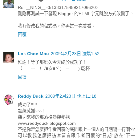
Re: ＿NING＿ <5138317545921706620>
剛剛再測試一下發現 Blogger 的HTML字元跳脫方式改變了。
我有修改我的程式碼，你再試一次看看。
回覆
Lok Chon Mou
2009年2月23日 凌晨1:52
拜謝！等了那麼久今天終於成功了！
（ ￣ー￣）ﾉ■☆■ヾ(￣ー￣ ) 乾杯
回覆
Reddy Duck
2009年2月23日 晚上11:18
成功了!!!!!
超級感謝~~~!
觀迎來我的部落格參觀參觀
www.reddyduck.blogspot.com
不過你是怎麼把作者回覆的底圖跟上一個人的日期隔一行啊??
可以教我怎麼把訪客留言跟作者回覆的"日期"放在"下一