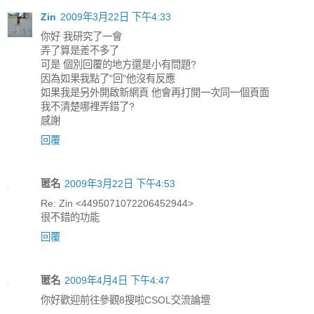
Zin
2009年3月22日 下午4:33
你好 我研究了一會
弄了算是差不多了
可是 個別回覆的地方還是小有問題?
因為如果我點了"回"他沒有反應
如果我是另外開啟新網頁 他會再打開一次同一個頁面
我不清楚哪裡弄錯了?
感謝
回覆
匿名
2009年3月22日 下午4:53
Re: Zin <4495071072206452944>
很不錯的功能
回覆
匿名
2009年4月4日 下午4:47
你好歡迎前往參觀8搜啦CSOL交流論壇