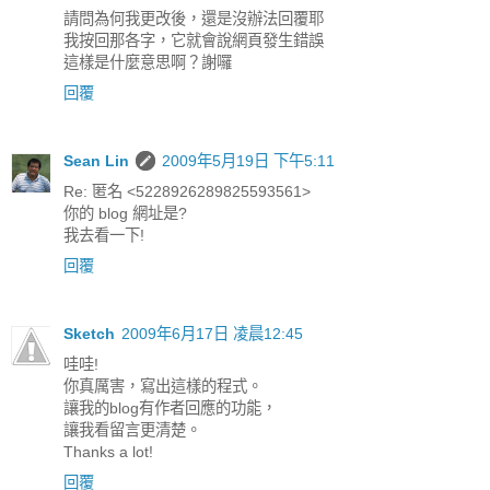
請問為何我更改後，還是沒辦法回覆耶
我按回那各字，它就會說網頁發生錯誤
這樣是什麼意思啊？謝囉
回覆
Sean Lin
2009年5月19日 下午5:11
Re: 匿名 <5228926289825593561>
你的 blog 網址是?
我去看一下!
回覆
Sketch
2009年6月17日 凌晨12:45
哇哇!
你真厲害，寫出這樣的程式。
讓我的blog有作者回應的功能，
讓我看留言更清楚。
Thanks a lot!
回覆