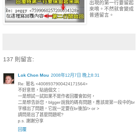
出現的第一行要留起
來唷。不然就會變成
普通留言。
137 則留言:
Lok Chon Mou
2008年12月7日 晚上8:31
Re: 匿名 <4008937900424171564>
不好意思，貼過個文：
一是想試一試如果不是作者回覆會如何，
二是想告訴您，blgger說我的碼有問題，應該是第一段中的br
字樣出了問題，它說一定要在br後加/> or >
請問是出了甚麼問題呢?
p.s. 謝謝分享
回覆