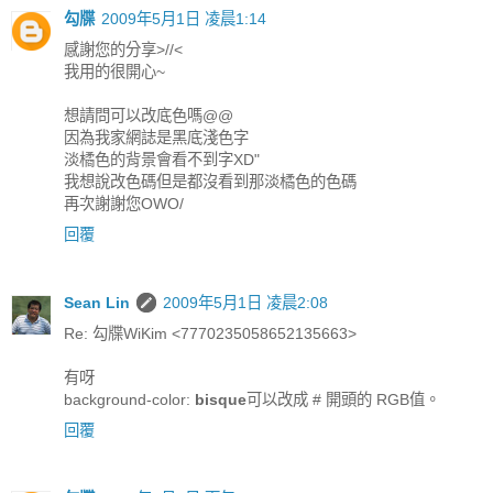
勾牒
2009年5月1日 凌晨1:14
感謝您的分享>//<
我用的很開心~
想請問可以改底色嗎@@
因為我家網誌是黑底淺色字
淡橘色的背景會看不到字XD"
我想說改色碼但是都沒看到那淡橘色的色碼
再次謝謝您OWO/
回覆
Sean Lin
2009年5月1日 凌晨2:08
Re: 勾牒WiKim <7770235058652135663>
有呀
background-color:
bisque
可以改成 # 開頭的 RGB值。
回覆