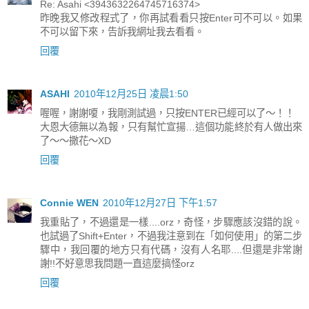
Re: Asahi <3943632264745716374>
昨晚我又修改程式了，你再試看看只按Enter可不可以。如果
不可以留下來，告訴我網址我去看看。
回覆
ASAHI
2010年12月25日 凌晨1:50
喔喔，謝謝嗄，我剛測試過，只按ENTER已經可以了～！！
大恩大德無以為報，只有幫忙宣揚…這個功能終於有人做出來
了～～撒花～XD
回覆
Connie WEN
2010年12月27日 下午1:57
我重貼了，不過還是一樣....orz，奇怪，步驟應該沒錯的說。
也試過了Shift+Enter，不過我注意到在「如何使用」的第二步
驟中，我回覆的地方只有代碼，沒有人名耶....但還是非常謝
謝!!不好意思我問題一直這麼搞怪orz
回覆