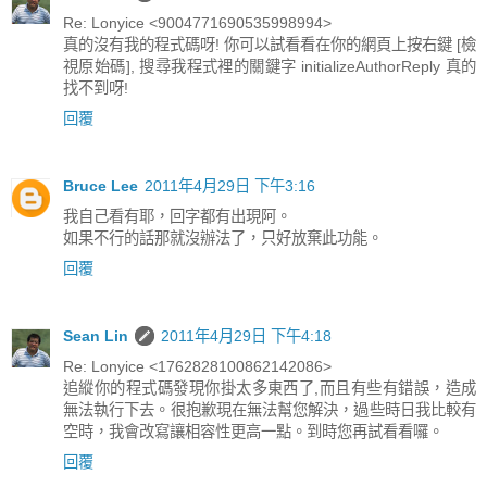
Re: Lonyice <9004771690535998994>
真的沒有我的程式碼呀! 你可以試看看在你的網頁上按右鍵 [檢
視原始碼], 搜尋我程式裡的關鍵字 initializeAuthorReply 真的
找不到呀!
回覆
Bruce Lee
2011年4月29日 下午3:16
我自己看有耶，回字都有出現阿。
如果不行的話那就沒辦法了，只好放棄此功能。
回覆
Sean Lin
2011年4月29日 下午4:18
Re: Lonyice <1762828100862142086>
追縱你的程式碼發現你掛太多東西了,而且有些有錯誤，造成
無法執行下去。很抱歉現在無法幫您解決，過些時日我比較有
空時，我會改寫讓相容性更高一點。到時您再試看看囉。
回覆