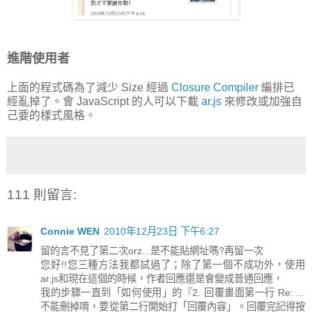
進階使用者
上面的程式碼為了減少 Size 經過
Closure Compiler
編排已
經亂掉了。會 JavaScript 的人可以下載
ar.js
來修改或加強自
己要的樣式風格。
111 則留言:
Connie WEN
2010年12月23日 下午6:27
留的言不見了第二次orz...是不能貼網址嗎?再留一次
您好!!您三種方法我都試過了；除了第一個不成功外，使用
ar.js和現在這個的時候，作者回應還是會變成普通回應，
我的步驟一直到「如何使用」的『2. 回覆畫面第一行 Re: ...
不能刪掉唷，要從第二行開始打「回覆內容」。回覆完記得按