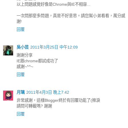
以上問題感覺好像是Chrome與IE不相容...
一次問那麼多問題，真是不好意思。請您幫小弟看看，萬分感
謝!
回覆
吳小芸
2011年3月25日 中午12:09
謝謝分享
IE跟chrome都試成功了
感謝~^^~
回覆
月璃
2011年4月3日 晚上7:42
非常感謝，這樣Blogger終於有回覆功能了(擦淚
請問可轉載嗎? 謝謝
回覆