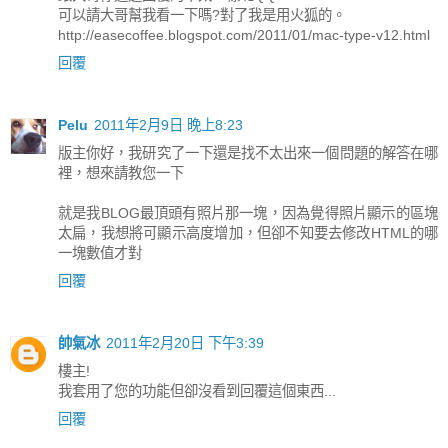
可以請大哥幫我看一下嗎?對了我是用火狐的。
http://easecoffee.blogspot.com/2011/01/mac-type-v12.html
回覆
Pelu
2011年2月9日 晚上8:23
版主你好，我研究了一下還是找不太出來一個問題的解答在哪
裡，想來請教您一下
就是我BLOG最頂頭有照片那一塊，因為覺得照片顯示的區塊
太扁，我想將可顯示高度增加，但卻不知要去修改HTML的哪
一塊數值才對
回覆
帥氣冰
2011年2月20日 下午3:39
樓主!
我套用了您的功能但卻沒看到回覆這個東西...
回覆