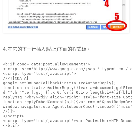
4. 在它的下一行插入(貼上)下面的程式碼。
<b:if cond='data:post.allowComments'>

<script src='http://www.google.com/jsapi' type='text/ja
<script type='text/javascript'>

//<![CDATA[

google.setOnLoadCallback(initializeAuthorReply);

function initializeAuthorReply(){var a=document.getEle
d="",h="",e,f,g,j={},k=0;for(i=0;i<b.length;i++)if(b[i
replyMsg+'<br/><div align="right" style="font-size:8pt
function replyEmbedComment(a,b){var c=c+="&postBody=Re
window.navigator.userAgent.toLowerCase().indexOf("msie
//]]>

</script>

<script type='text/javascript'>var PostAuthor=HTMLDecod
</b:if>
