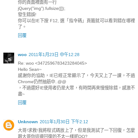
你的頁面裡面有一行
jQuery("img").fullsize([]);
發生錯誤!
你可以在IE下按 F12, 選「指令碼」頁籤就可以看到錯在哪裡
了。
回覆
woo
2011年1月23日 中午12:28
Re: woo <3472596783423284045>
Hello Sean~
感謝你的協助，IE已經正常顯示了，今天又上了一課，不過
Chrome仍然抽筋中..@@
，不過還好IE使用者仍是大眾，有時間再來慢慢除錯，感激不
盡~
回覆
Unknown
2011年1月30日 下午2:12
大哥!求救!我將程式碼放上了，但是我測試了一下回復，怎麼
跟大哥你這邊回復的不太一樣呢QQ?