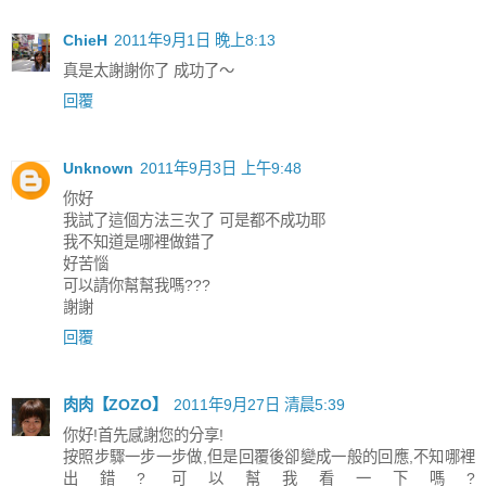
ChieH
2011年9月1日 晚上8:13
真是太謝謝你了 成功了～
回覆
Unknown
2011年9月3日 上午9:48
你好
我試了這個方法三次了 可是都不成功耶
我不知道是哪裡做錯了
好苦惱
可以請你幫幫我嗎???
謝謝
回覆
肉肉【ZOZO】
2011年9月27日 清晨5:39
你好!首先感謝您的分享!
按照步驟一步一步做,但是回覆後卻變成一般的回應,不知哪裡
出錯? 可以幫我看一下嗎?