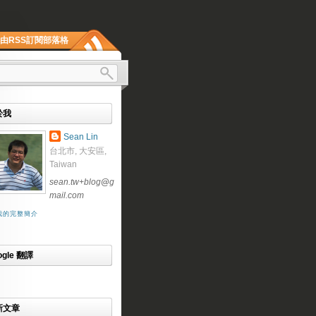
由RSS訂閱部落格
於我
Sean Lin
台北市, 大安區,
Taiwan
sean.tw+blog
@
g
mail.com
我的完整簡介
ogle 翻譯
新文章