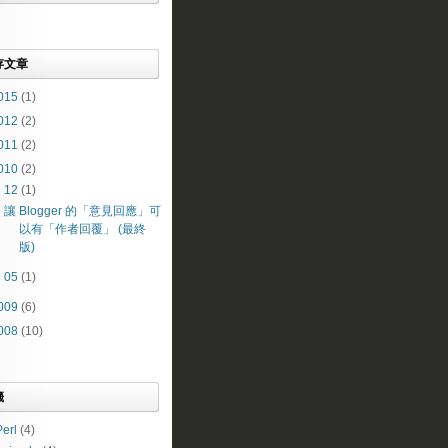
存文章
015
(1)
012
(2)
011
(2)
010
(2)
▼
12
(1)
讓 Blogger 的「意見回應」可
以有「作者回覆」 (最終
版)
►
05
(1)
009
(6)
008
(10)
籤
erl
(4)