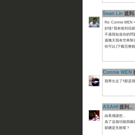
Sean Lin
提到..
Re: Connie WEN 
好怪! 我有收到信
不過我知道你的問題
過幾天我有空再幫
你可以 [下載完整範本
Connie WEN
提
我寄出去了!!那是
ASAHI
提到...
由衷感謝您…
為了這個功能我瘋
卻總是失敗呢？