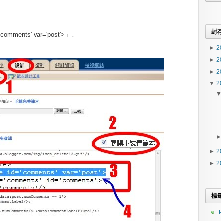
。
封
'comments' var='post'>」。
►
2
►
2
►
2
▼
2
►
2
►
2
標
P