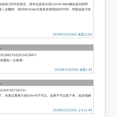
娃BLOG中的留言，原本也是有出現Connie Wen網友提到的問
步驟時，用Shift+Enter代替原本慣用的ENTER，問題就迎刃而
2010年12月24日 凌晨12:03
.
<9139827432013423947>
你再重貼一次看看!
2010年12月24日 凌晨1:29
.
632264745716374>
，你再試看看只按Enter可不可以。如果不可以留下來，告訴我網
2010年12月24日 上午11:49