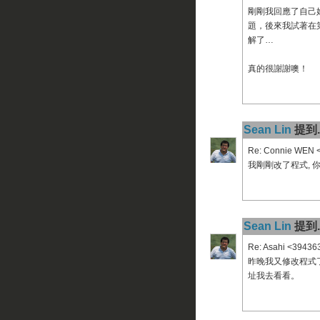
剛剛我回應了自己娃
題，後來我試著在第二
解了…
真的很謝謝噢！
Sean Lin
提到..
Re: Connie WEN 
我剛剛改了程式, 
Sean Lin
提到..
Re: Asahi <3943
昨晚我又修改程式了
址我去看看。