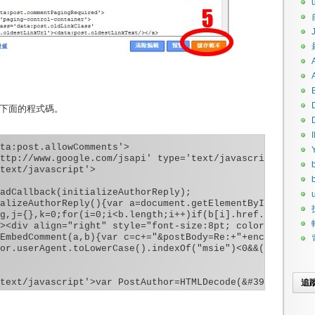
上)下面的程式碼。
I
ta:post.allowComments'>

ttp://www.google.com/jsapi' type='text/javascript'/>

text/javascript'>

adCallback(initializeAuthorReply);

u
alizeAuthorReply(){var a=document.getElementById("commen
g,j={},k=0;for(i=0;i<b.length;i++)if(b[i].href.indexOf("
><div align="right" style="font-size:8pt; color:darkgray
EmbedComment(a,b){var c=c+="&postBody=Re:+"+encodeURICom
or.userAgent.toLowerCase().indexOf("msie")<0&&(HTMLEleme
text/javascript'>var PostAuthor=HTMLDecode(&#39;<data:po
追