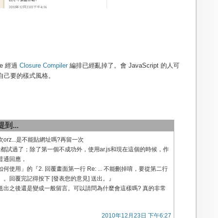
e 經過
Closure Compiler
編排已經亂掉了。會 JavaScript 的人可
自己要的樣式風格。
到...
rz...是不能貼網址嗎?再留一次
我都試過了；除了第一個不成功外，使用ar.js和現在這個的時候，作
普通回應，
使用」的『2. 回覆畫面第一行 Re: ... 不能刪掉唷，要從第二行
。回覆完記得按下 [發表您的意見] 送出。』
送出之後還是變成一般留言。可以請問為什麼會這樣嗎? 真的非常
2010年12月23日 下午6:27