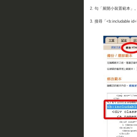
2. 勾「展開小裝置範本」
3. 搜尋「<b:includable id=