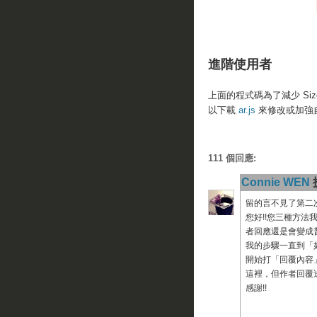
進階使用者
上面的程式碼為了減少 Siz
以下載
ar.js
來修改或加強
111 個回應:
Connie WEN
提
留的言不見了第二次o
您好!!您三種方法
者回應還是會變成
我的步驟一直到「如何
開始打「回覆內容」
這裡，但作者回覆
感謝!!