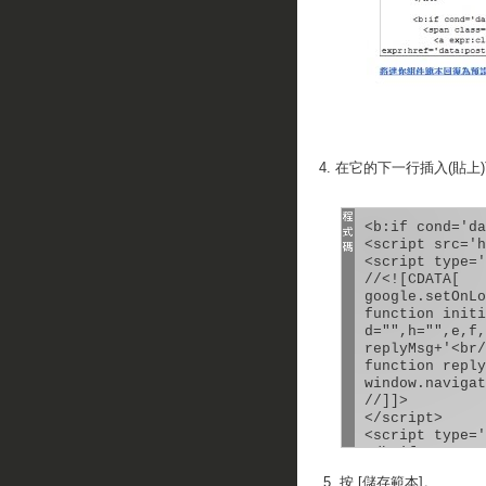
4. 在它的下一行插入(貼
<b:if cond='da
<script src='h
<script type='
//<![CDATA[

google.setOnLo
function initi
d="",h="",e,f,
replyMsg+'<br/
function reply
window.navigat
//]]>

</script>

<script type='
</b:if>

5. 按 [儲存範本]。