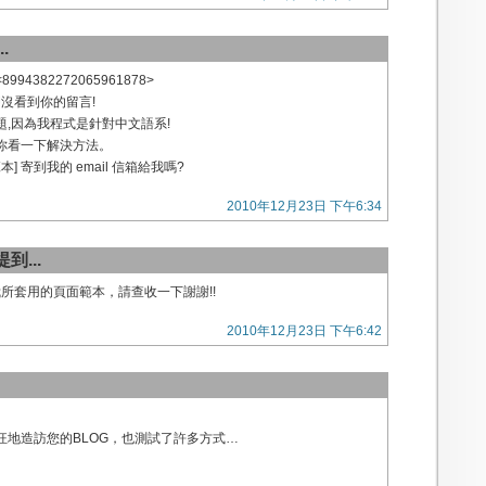
.
<8994382272065961878>
卻沒看到你的留言!
,因為我程式是針對中文語系!
你看一下解決方法。
] 寄到我的 email 信箱給我嗎?
2010年12月23日 下午6:34
到...
我所套用的頁面範本，請查收一下謝謝!!
2010年12月23日 下午6:42
狂地造訪您的BLOG，也測試了許多方式…