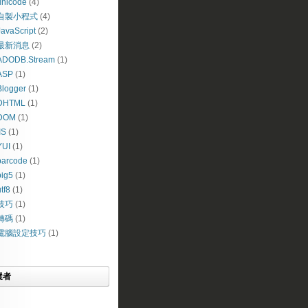
unicode
(4)
自製小程式
(4)
JavaScript
(2)
最新消息
(2)
ADODB.Stream
(1)
ASP
(1)
Blogger
(1)
DHTML
(1)
DOM
(1)
IS
(1)
YUI
(1)
barcode
(1)
big5
(1)
tf8
(1)
ts").getElementsByTagName("H4"),b=document.getElementByI
技巧
(1)
/delete-comment.g?")>0){d=n.test(b[i].href)?RegExp.$1:""
轉碼
(1)
">'+g.innerText+"</div></div>",e.style.display="none",f.
ponent(a)+"+<"+b+">";location.href=c}function afterEndHt
電腦設定技巧
(1)
nt.prototype.__defineGetter__("innerText",function(){for
st.author/>&#39;);</script>

蹤者