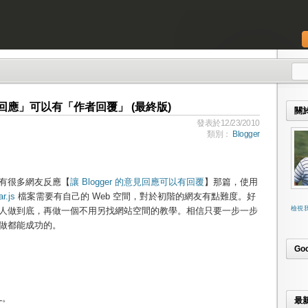
意見回應」可以有「作者回覆」 (最終版)
關
發表於12/23/2010
類別：
Blogger
有很多網友反應【
讓 Blogger 的意見回應可以有回覆
】那篇，使用
ar.js
檔案需要有自己的 Web 空間，對於初階的網友有點難度。好
檢視
人做到底，再做一個不用另找網站空間的教學。相信只要一步一步
做都能成功的。
Go
L。
最