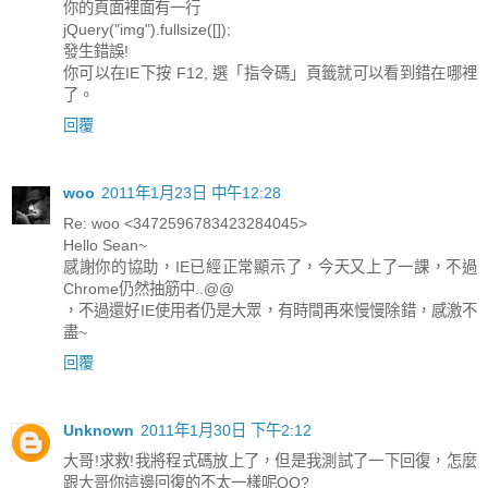
你的頁面裡面有一行
jQuery("img").fullsize([]);
發生錯誤!
你可以在IE下按 F12, 選「指令碼」頁籤就可以看到錯在哪裡
了。
回覆
woo
2011年1月23日 中午12:28
Re: woo <3472596783423284045>
Hello Sean~
感謝你的協助，IE已經正常顯示了，今天又上了一課，不過
Chrome仍然抽筋中..@@
，不過還好IE使用者仍是大眾，有時間再來慢慢除錯，感激不
盡~
回覆
Unknown
2011年1月30日 下午2:12
大哥!求救!我將程式碼放上了，但是我測試了一下回復，怎麼
跟大哥你這邊回復的不太一樣呢QQ?