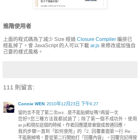
進階使用者
上面的程式碼為了減少 Size 經過
Closure Compiler
編排已
經亂掉了。會 JavaScript 的人可以下載
ar.js
來修改或加強自
己要的樣式風格。
111 則留言:
Connie WEN
2010年12月23日 下午6:27
留的言不見了第二次orz...是不能貼網址嗎?再留一次
您好!!您三種方法我都試過了；除了第一個不成功外，使用
ar.js和現在這個的時候，作者回應還是會變成普通回應，
我的步驟一直到「如何使用」的『2. 回覆畫面第一行 Re: ...
不能刪掉唷，要從第二行開始打「回覆內容」。回覆完記得按