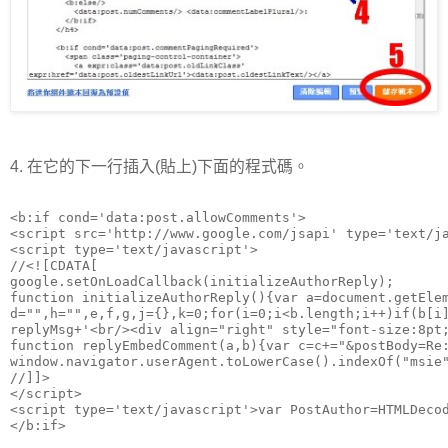
4. 在它的下一行插入(貼上)下面的程式碼。
<b:if cond='data:post.allowComments'>

<script src='http://www.google.com/jsapi' type='text/ja
<script type='text/javascript'>

//<![CDATA[

google.setOnLoadCallback(initializeAuthorReply);

function initializeAuthorReply(){var a=document.getEle
d="",h="",e,f,g,j={},k=0;for(i=0;i<b.length;i++)if(b[i
replyMsg+'<br/><div align="right" style="font-size:8pt
function replyEmbedComment(a,b){var c=c+="&postBody=Re
window.navigator.userAgent.toLowerCase().indexOf("msie
//]]>

</script>

<script type='text/javascript'>var PostAuthor=HTMLDecod
</b:if>
