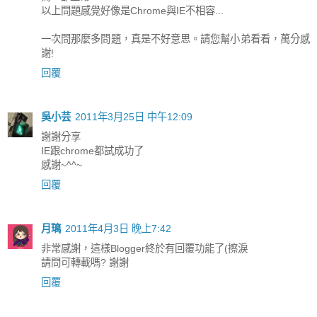
以上問題感覺好像是Chrome與IE不相容...
一次問那麼多問題，真是不好意思。請您幫小弟看看，萬分感
謝!
回覆
吳小芸
2011年3月25日 中午12:09
謝謝分享
IE跟chrome都試成功了
感謝~^^~
回覆
月璃
2011年4月3日 晚上7:42
非常感謝，這樣Blogger終於有回覆功能了(擦淚
請問可轉載嗎? 謝謝
回覆