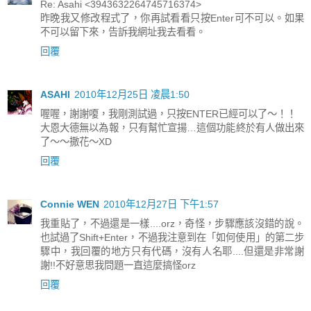
Re: Asahi <3943632264745716374>
昨晚我又修改程式了，你再試看看只按Enter可不可以。如果
不可以留下來，告訴我網址我去看看。
回覆
ASAHI
2010年12月25日 凌晨1:50
喔喔，謝謝嗄，我剛測試過，只按ENTER已經可以了～！！
大恩大德無以為報，只有幫忙宣揚…這個功能終於有人做出來
了～～撒花～XD
回覆
Connie WEN
2010年12月27日 下午1:57
我重貼了，不過還是一樣....orz，奇怪，步驟應該沒錯的說。
也試過了Shift+Enter，不過我注意到在「如何使用」的第二步
驟中，我回覆的地方只有代碼，沒有人名耶....但還是非常謝
謝!!不好意思我問題一直這麼搞怪orz
回覆