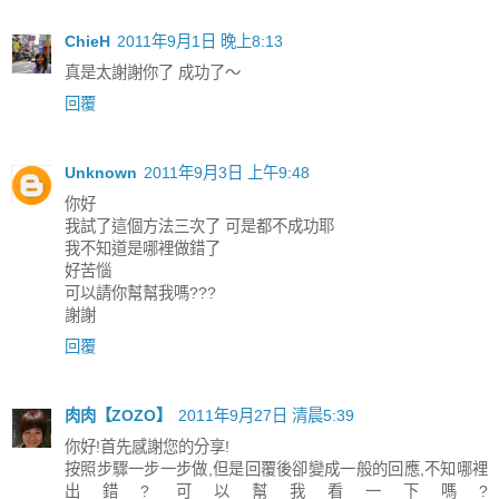
ChieH
2011年9月1日 晚上8:13
真是太謝謝你了 成功了～
回覆
Unknown
2011年9月3日 上午9:48
你好
我試了這個方法三次了 可是都不成功耶
我不知道是哪裡做錯了
好苦惱
可以請你幫幫我嗎???
謝謝
回覆
肉肉【ZOZO】
2011年9月27日 清晨5:39
你好!首先感謝您的分享!
按照步驟一步一步做,但是回覆後卻變成一般的回應,不知哪裡
出錯? 可以幫我看一下嗎?