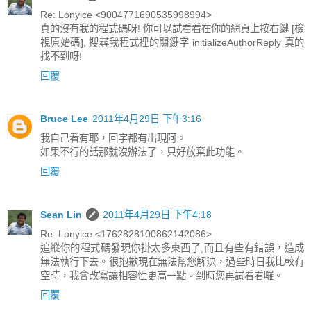
Re: Lonyice <9004771690535998994>
真的沒有我的程式碼呀! 你可以試看看在你的網頁上按右鍵 [檢
視原始碼], 搜尋我程式裡的關鍵字 initializeAuthorReply 真的
找不到呀!
回覆
Bruce Lee
2011年4月29日 下午3:16
我自己看有耶，回字都有出現阿。
如果不行的話那就沒辦法了，只好放棄此功能。
回覆
Sean Lin
2011年4月29日 下午4:18
Re: Lonyice <1762828100862142086>
追縱你的程式碼發現你掛太多東西了,而且有些有錯誤，造成
無法執行下去。很抱歉現在無法幫您解決，過些時日我比較有
空時，我會改寫讓相容性更高一點。到時您再試看看囉。
回覆