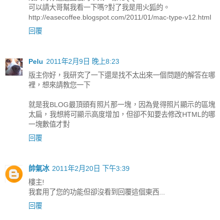
可以請大哥幫我看一下嗎?對了我是用火狐的。
http://easecoffee.blogspot.com/2011/01/mac-type-v12.html
回覆
Pelu
2011年2月9日 晚上8:23
版主你好，我研究了一下還是找不太出來一個問題的解答在哪
裡，想來請教您一下
就是我BLOG最頂頭有照片那一塊，因為覺得照片顯示的區塊
太扁，我想將可顯示高度增加，但卻不知要去修改HTML的哪
一塊數值才對
回覆
帥氣冰
2011年2月20日 下午3:39
樓主!
我套用了您的功能但卻沒看到回覆這個東西...
回覆