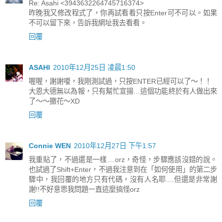
Re: Asahi <3943632264745716374>
昨晚我又修改程式了，你再試看看只按Enter可不可以。如果
不可以留下來，告訴我網址我去看看。
回覆
ASAHI
2010年12月25日 凌晨1:50
喔喔，謝謝嗄，我剛測試過，只按ENTER已經可以了～！！
大恩大德無以為報，只有幫忙宣揚…這個功能終於有人做出來
了～～撒花～XD
回覆
Connie WEN
2010年12月27日 下午1:57
我重貼了，不過還是一樣....orz，奇怪，步驟應該沒錯的說。
也試過了Shift+Enter，不過我注意到在「如何使用」的第二步
驟中，我回覆的地方只有代碼，沒有人名耶....但還是非常謝
謝!!不好意思我問題一直這麼搞怪orz
回覆