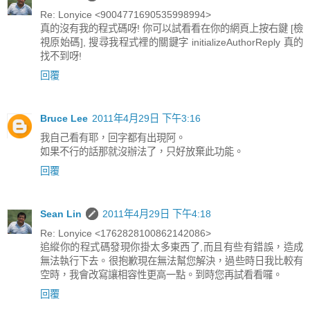
Re: Lonyice <9004771690535998994>
真的沒有我的程式碼呀! 你可以試看看在你的網頁上按右鍵 [檢
視原始碼], 搜尋我程式裡的關鍵字 initializeAuthorReply 真的
找不到呀!
回覆
Bruce Lee
2011年4月29日 下午3:16
我自己看有耶，回字都有出現阿。
如果不行的話那就沒辦法了，只好放棄此功能。
回覆
Sean Lin
2011年4月29日 下午4:18
Re: Lonyice <1762828100862142086>
追縱你的程式碼發現你掛太多東西了,而且有些有錯誤，造成
無法執行下去。很抱歉現在無法幫您解決，過些時日我比較有
空時，我會改寫讓相容性更高一點。到時您再試看看囉。
回覆