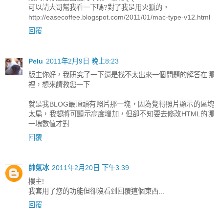
可以請大哥幫我看一下嗎?對了我是用火狐的。
http://easecoffee.blogspot.com/2011/01/mac-type-v12.html
回覆
Pelu
2011年2月9日 晚上8:23
版主你好，我研究了一下還是找不太出來一個問題的解答在哪
裡，想來請教您一下
就是我BLOG最頂頭有照片那一塊，因為覺得照片顯示的區塊
太扁，我想將可顯示高度增加，但卻不知要去修改HTML的哪
一塊數值才對
回覆
帥氣冰
2011年2月20日 下午3:39
樓主!
我套用了您的功能但卻沒看到回覆這個東西...
回覆