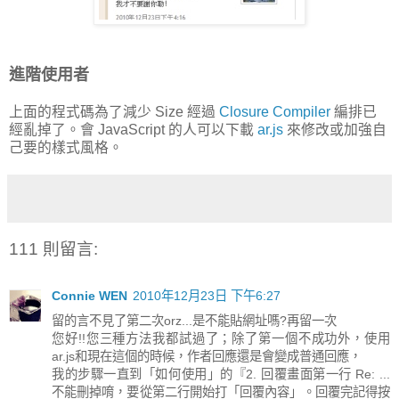
進階使用者
上面的程式碼為了減少 Size 經過
Closure Compiler
編排已
經亂掉了。會 JavaScript 的人可以下載
ar.js
來修改或加強自
己要的樣式風格。
111 則留言:
Connie WEN
2010年12月23日 下午6:27
留的言不見了第二次orz...是不能貼網址嗎?再留一次
您好!!您三種方法我都試過了；除了第一個不成功外，使用
ar.js和現在這個的時候，作者回應還是會變成普通回應，
我的步驟一直到「如何使用」的『2. 回覆畫面第一行 Re: ...
不能刪掉唷，要從第二行開始打「回覆內容」。回覆完記得按