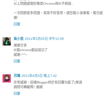
以上問題感覺好像是Chrome與IE不相容...
一次問那麼多問題，真是不好意思。請您幫小弟看看，萬分感
謝!
回覆
吳小芸
2011年3月25日 中午12:09
謝謝分享
IE跟chrome都試成功了
感謝~^^~
回覆
月璃
2011年4月3日 晚上7:42
非常感謝，這樣Blogger終於有回覆功能了(擦淚
請問可轉載嗎? 謝謝
回覆