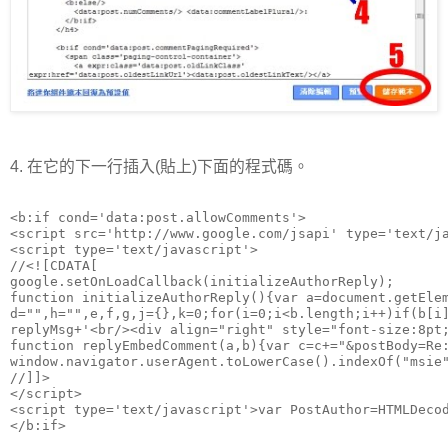
4. 在它的下一行插入(貼上)下面的程式碼。
<b:if cond='data:post.allowComments'>

<script src='http://www.google.com/jsapi' type='text/ja
<script type='text/javascript'>

//<![CDATA[

google.setOnLoadCallback(initializeAuthorReply);

function initializeAuthorReply(){var a=document.getEle
d="",h="",e,f,g,j={},k=0;for(i=0;i<b.length;i++)if(b[i
replyMsg+'<br/><div align="right" style="font-size:8pt
function replyEmbedComment(a,b){var c=c+="&postBody=Re
window.navigator.userAgent.toLowerCase().indexOf("msie
//]]>

</script>

<script type='text/javascript'>var PostAuthor=HTMLDecod
</b:if>
