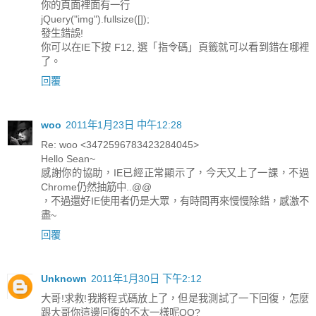
你的頁面裡面有一行
jQuery("img").fullsize([]);
發生錯誤!
你可以在IE下按 F12, 選「指令碼」頁籤就可以看到錯在哪裡
了。
回覆
woo
2011年1月23日 中午12:28
Re: woo <3472596783423284045>
Hello Sean~
感謝你的協助，IE已經正常顯示了，今天又上了一課，不過
Chrome仍然抽筋中..@@
，不過還好IE使用者仍是大眾，有時間再來慢慢除錯，感激不
盡~
回覆
Unknown
2011年1月30日 下午2:12
大哥!求救!我將程式碼放上了，但是我測試了一下回復，怎麼
跟大哥你這邊回復的不太一樣呢QQ?