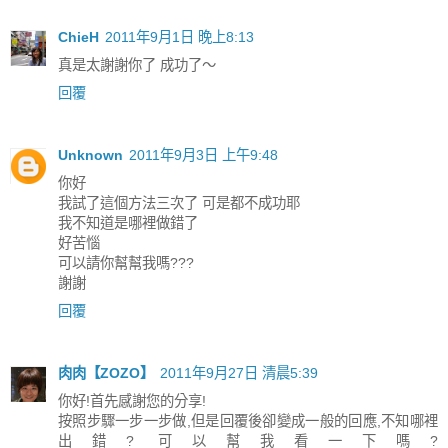
ChieH
2011年9月1日 晚上8:13
真是太謝謝你了 成功了～
回覆
Unknown
2011年9月3日 上午9:48
你好
我試了這個方法三次了 可是都不成功耶
我不知道是哪裡做錯了
好苦惱
可以請你幫幫我嗎???
謝謝
回覆
肉肉【ZOZO】
2011年9月27日 清晨5:39
你好!首先感謝您的分享!
按照步驟一步一步做,但是回覆後卻變成一般的回應,不知哪裡
出錯? 可以幫我看一下嗎?