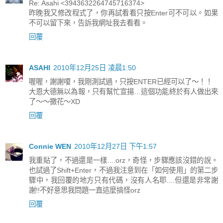
Re: Asahi <3943632264745716374>
昨晚我又修改程式了，你再試看看只按Enter可不可以。如果
不可以留下來，告訴我網址我去看看。
回覆
ASAHI
2010年12月25日 凌晨1:50
喔喔，謝謝嗄，我剛測試過，只按ENTER已經可以了～！！
大恩大德無以為報，只有幫忙宣揚…這個功能終於有人做出來
了～～撒花～XD
回覆
Connie WEN
2010年12月27日 下午1:57
我重貼了，不過還是一樣....orz，奇怪，步驟應該沒錯的說。
也試過了Shift+Enter，不過我注意到在「如何使用」的第二步
驟中，我回覆的地方只有代碼，沒有人名耶....但還是非常謝
謝!!不好意思我問題一直這麼搞怪orz
回覆