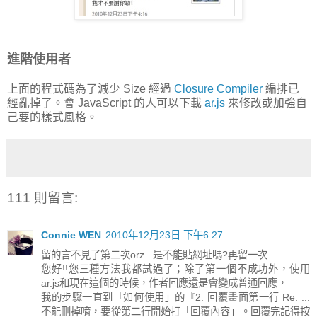
進階使用者
上面的程式碼為了減少 Size 經過
Closure Compiler
編排已
經亂掉了。會 JavaScript 的人可以下載
ar.js
來修改或加強自
己要的樣式風格。
111 則留言:
Connie WEN
2010年12月23日 下午6:27
留的言不見了第二次orz...是不能貼網址嗎?再留一次
您好!!您三種方法我都試過了；除了第一個不成功外，使用
ar.js和現在這個的時候，作者回應還是會變成普通回應，
我的步驟一直到「如何使用」的『2. 回覆畫面第一行 Re: ...
不能刪掉唷，要從第二行開始打「回覆內容」。回覆完記得按