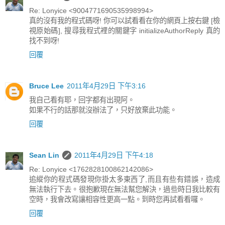
Re: Lonyice <9004771690535998994>
真的沒有我的程式碼呀! 你可以試看看在你的網頁上按右鍵 [檢
視原始碼], 搜尋我程式裡的關鍵字 initializeAuthorReply 真的
找不到呀!
回覆
Bruce Lee
2011年4月29日 下午3:16
我自己看有耶，回字都有出現阿。
如果不行的話那就沒辦法了，只好放棄此功能。
回覆
Sean Lin
2011年4月29日 下午4:18
Re: Lonyice <1762828100862142086>
追縱你的程式碼發現你掛太多東西了,而且有些有錯誤，造成
無法執行下去。很抱歉現在無法幫您解決，過些時日我比較有
空時，我會改寫讓相容性更高一點。到時您再試看看囉。
回覆