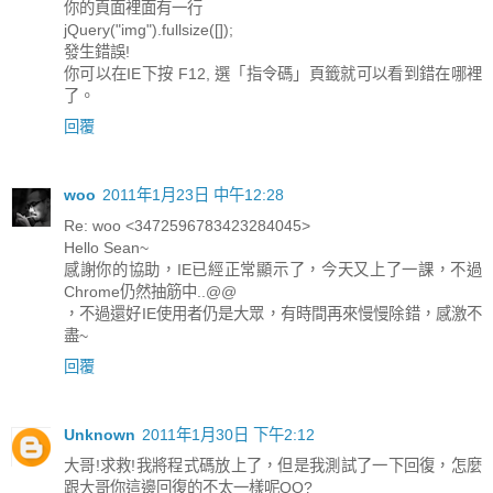
你的頁面裡面有一行
jQuery("img").fullsize([]);
發生錯誤!
你可以在IE下按 F12, 選「指令碼」頁籤就可以看到錯在哪裡
了。
回覆
woo
2011年1月23日 中午12:28
Re: woo <3472596783423284045>
Hello Sean~
感謝你的協助，IE已經正常顯示了，今天又上了一課，不過
Chrome仍然抽筋中..@@
，不過還好IE使用者仍是大眾，有時間再來慢慢除錯，感激不
盡~
回覆
Unknown
2011年1月30日 下午2:12
大哥!求救!我將程式碼放上了，但是我測試了一下回復，怎麼
跟大哥你這邊回復的不太一樣呢QQ?