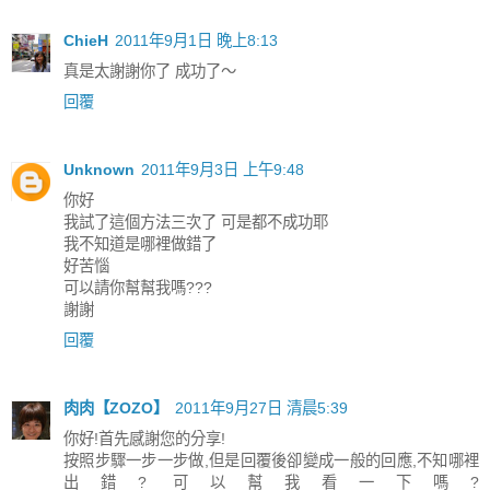
ChieH
2011年9月1日 晚上8:13
真是太謝謝你了 成功了～
回覆
Unknown
2011年9月3日 上午9:48
你好
我試了這個方法三次了 可是都不成功耶
我不知道是哪裡做錯了
好苦惱
可以請你幫幫我嗎???
謝謝
回覆
肉肉【ZOZO】
2011年9月27日 清晨5:39
你好!首先感謝您的分享!
按照步驟一步一步做,但是回覆後卻變成一般的回應,不知哪裡
出錯? 可以幫我看一下嗎?