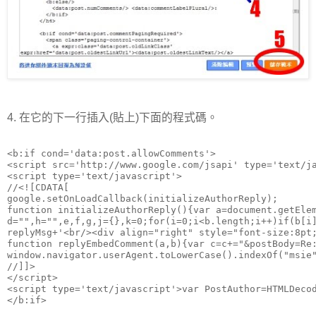
4. 在它的下一行插入(貼上)下面的程式碼。
<b:if cond='data:post.allowComments'>

<script src='http://www.google.com/jsapi' type='text/ja
<script type='text/javascript'>

//<![CDATA[

google.setOnLoadCallback(initializeAuthorReply);

function initializeAuthorReply(){var a=document.getEle
d="",h="",e,f,g,j={},k=0;for(i=0;i<b.length;i++)if(b[i
replyMsg+'<br/><div align="right" style="font-size:8pt
function replyEmbedComment(a,b){var c=c+="&postBody=Re
window.navigator.userAgent.toLowerCase().indexOf("msie
//]]>

</script>

<script type='text/javascript'>var PostAuthor=HTMLDecod
</b:if>
