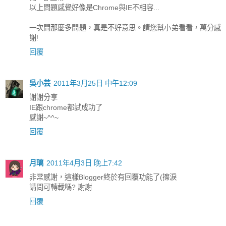
以上問題感覺好像是Chrome與IE不相容...
一次問那麼多問題，真是不好意思。請您幫小弟看看，萬分感
謝!
回覆
吳小芸
2011年3月25日 中午12:09
謝謝分享
IE跟chrome都試成功了
感謝~^^~
回覆
月璃
2011年4月3日 晚上7:42
非常感謝，這樣Blogger終於有回覆功能了(擦淚
請問可轉載嗎? 謝謝
回覆