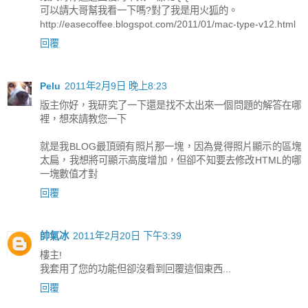
可以請大哥幫我看一下嗎?對了我是用火狐的。
http://easecoffee.blogspot.com/2011/01/mac-type-v12.html
回覆
Pelu
2011年2月9日 晚上8:23
版主你好，我研究了一下還是找不太出來一個問題的解答在哪
裡，想來請教您一下
就是我BLOG最頂頭有照片那一塊，因為覺得照片顯示的區塊
太扁，我想將可顯示高度增加，但卻不知要去修改HTML的哪
一塊數值才對
回覆
帥氣冰
2011年2月20日 下午3:39
樓主!
我套用了您的功能但卻沒看到回覆這個東西...
回覆