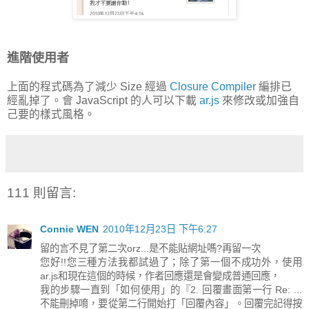
進階使用者
上面的程式碼為了減少 Size 經過
Closure Compiler
編排已
經亂掉了。會 JavaScript 的人可以下載
ar.js
來修改或加強自
己要的樣式風格。
111 則留言:
Connie WEN
2010年12月23日 下午6:27
留的言不見了第二次orz...是不能貼網址嗎?再留一次
您好!!您三種方法我都試過了；除了第一個不成功外，使用
ar.js和現在這個的時候，作者回應還是會變成普通回應，
我的步驟一直到「如何使用」的『2. 回覆畫面第一行 Re: ...
不能刪掉唷，要從第二行開始打「回覆內容」。回覆完記得按