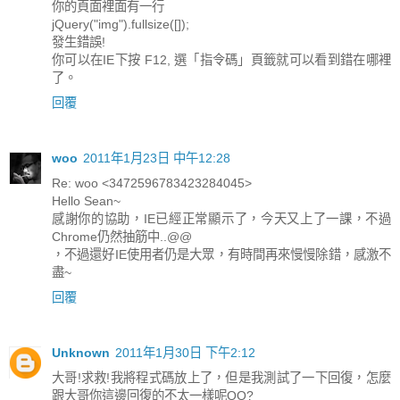
你的頁面裡面有一行
jQuery("img").fullsize([]);
發生錯誤!
你可以在IE下按 F12, 選「指令碼」頁籤就可以看到錯在哪裡
了。
回覆
woo
2011年1月23日 中午12:28
Re: woo <3472596783423284045>
Hello Sean~
感謝你的協助，IE已經正常顯示了，今天又上了一課，不過
Chrome仍然抽筋中..@@
，不過還好IE使用者仍是大眾，有時間再來慢慢除錯，感激不
盡~
回覆
Unknown
2011年1月30日 下午2:12
大哥!求救!我將程式碼放上了，但是我測試了一下回復，怎麼
跟大哥你這邊回復的不太一樣呢QQ?