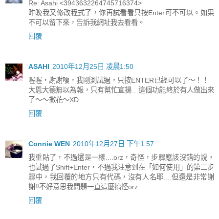
Re: Asahi <3943632264745716374>
昨晚我又修改程式了，你再試看看只按Enter可不可以。如果
不可以留下來，告訴我網址我去看看。
回覆
ASAHI
2010年12月25日 凌晨1:50
喔喔，謝謝嗄，我剛測試過，只按ENTER已經可以了～！！
大恩大德無以為報，只有幫忙宣揚…這個功能終於有人做出來
了～～撒花～XD
回覆
Connie WEN
2010年12月27日 下午1:57
我重貼了，不過還是一樣....orz，奇怪，步驟應該沒錯的說。
也試過了Shift+Enter，不過我注意到在「如何使用」的第二步
驟中，我回覆的地方只有代碼，沒有人名耶....但還是非常謝
謝!!不好意思我問題一直這麼搞怪orz
回覆