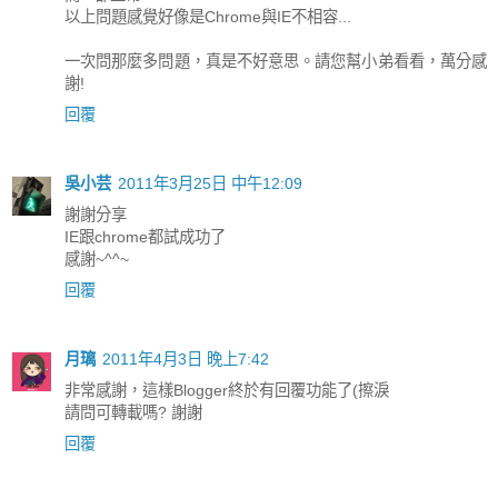
以上問題感覺好像是Chrome與IE不相容...
一次問那麼多問題，真是不好意思。請您幫小弟看看，萬分感
謝!
回覆
吳小芸
2011年3月25日 中午12:09
謝謝分享
IE跟chrome都試成功了
感謝~^^~
回覆
月璃
2011年4月3日 晚上7:42
非常感謝，這樣Blogger終於有回覆功能了(擦淚
請問可轉載嗎? 謝謝
回覆