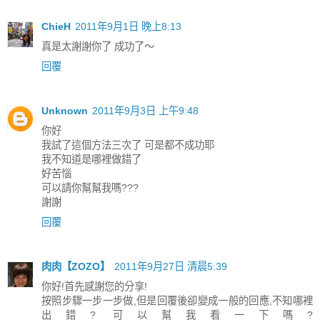
ChieH
2011年9月1日 晚上8:13
真是太謝謝你了 成功了～
回覆
Unknown
2011年9月3日 上午9:48
你好
我試了這個方法三次了 可是都不成功耶
我不知道是哪裡做錯了
好苦惱
可以請你幫幫我嗎???
謝謝
回覆
肉肉【ZOZO】
2011年9月27日 清晨5:39
你好!首先感謝您的分享!
按照步驟一步一步做,但是回覆後卻變成一般的回應,不知哪裡
出錯? 可以幫我看一下嗎?