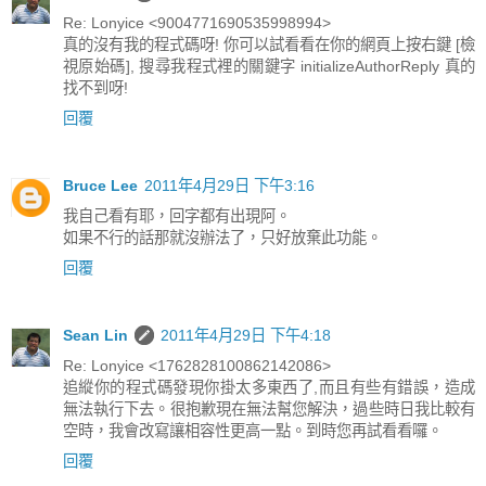
Re: Lonyice <9004771690535998994>
真的沒有我的程式碼呀! 你可以試看看在你的網頁上按右鍵 [檢
視原始碼], 搜尋我程式裡的關鍵字 initializeAuthorReply 真的
找不到呀!
回覆
Bruce Lee
2011年4月29日 下午3:16
我自己看有耶，回字都有出現阿。
如果不行的話那就沒辦法了，只好放棄此功能。
回覆
Sean Lin
2011年4月29日 下午4:18
Re: Lonyice <1762828100862142086>
追縱你的程式碼發現你掛太多東西了,而且有些有錯誤，造成
無法執行下去。很抱歉現在無法幫您解決，過些時日我比較有
空時，我會改寫讓相容性更高一點。到時您再試看看囉。
回覆