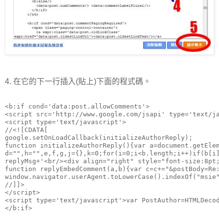
4. 在它的下一行插入(貼上)下面的程式碼。
<b:if cond='data:post.allowComments'>

<script src='http://www.google.com/jsapi' type='text/ja
<script type='text/javascript'>

//<![CDATA[

google.setOnLoadCallback(initializeAuthorReply);

function initializeAuthorReply(){var a=document.getEle
d="",h="",e,f,g,j={},k=0;for(i=0;i<b.length;i++)if(b[i
replyMsg+'<br/><div align="right" style="font-size:8pt
function replyEmbedComment(a,b){var c=c+="&postBody=Re
window.navigator.userAgent.toLowerCase().indexOf("msie
//]]>

</script>

<script type='text/javascript'>var PostAuthor=HTMLDecod
</b:if>
