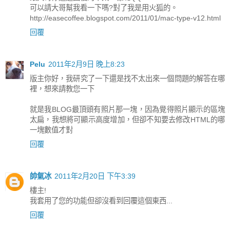
可以請大哥幫我看一下嗎?對了我是用火狐的。
http://easecoffee.blogspot.com/2011/01/mac-type-v12.html
回覆
Pelu
2011年2月9日 晚上8:23
版主你好，我研究了一下還是找不太出來一個問題的解答在哪
裡，想來請教您一下
就是我BLOG最頂頭有照片那一塊，因為覺得照片顯示的區塊
太扁，我想將可顯示高度增加，但卻不知要去修改HTML的哪
一塊數值才對
回覆
帥氣冰
2011年2月20日 下午3:39
樓主!
我套用了您的功能但卻沒看到回覆這個東西...
回覆