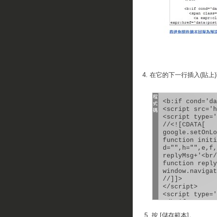
4. 在它的下一行插入(貼
<b:if cond='da
<script src='h
<script type='
//<![CDATA[

google.setOnLo
function initi
d="",h="",e,f,
replyMsg+'<br/
function reply
window.navigat
//]]>

</script>

<script type='
</b:if>

5. 按 [儲存範本]。