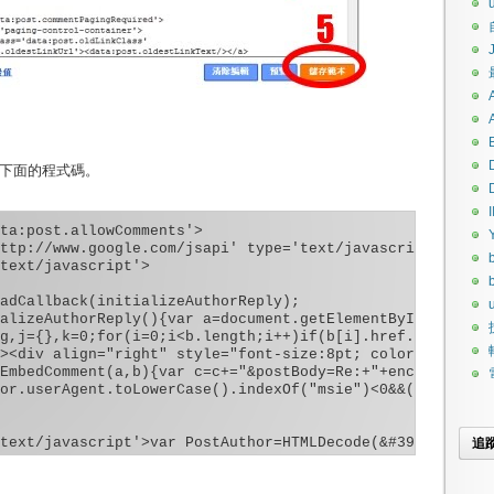
上)下面的程式碼。
I
ta:post.allowComments'>

ttp://www.google.com/jsapi' type='text/javascript'/>

text/javascript'>

adCallback(initializeAuthorReply);

u
alizeAuthorReply(){var a=document.getElementById("commen
g,j={},k=0;for(i=0;i<b.length;i++)if(b[i].href.indexOf("
><div align="right" style="font-size:8pt; color:darkgray
EmbedComment(a,b){var c=c+="&postBody=Re:+"+encodeURICom
or.userAgent.toLowerCase().indexOf("msie")<0&&(HTMLEleme
text/javascript'>var PostAuthor=HTMLDecode(&#39;<data:po
追