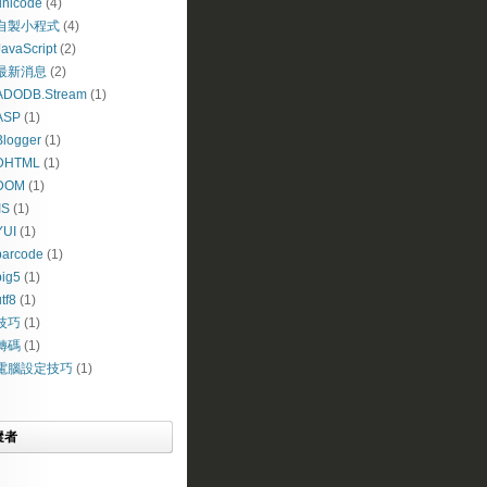
unicode
(4)
自製小程式
(4)
JavaScript
(2)
最新消息
(2)
ADODB.Stream
(1)
ASP
(1)
Blogger
(1)
DHTML
(1)
DOM
(1)
IS
(1)
YUI
(1)
barcode
(1)
big5
(1)
tf8
(1)
ts").getElementsByTagName("H4"),b=document.getElementByI
技巧
(1)
/delete-comment.g?")>0){d=n.test(b[i].href)?RegExp.$1:""
轉碼
(1)
">'+g.innerText+"</div></div>",e.style.display="none",f.
ponent(a)+"+<"+b+">";location.href=c}function afterEndHt
電腦設定技巧
(1)
nt.prototype.__defineGetter__("innerText",function(){for
st.author/>&#39;);</script>

蹤者