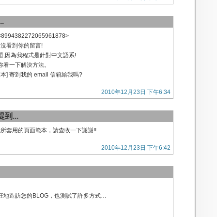
.
<8994382272065961878>
卻沒看到你的留言!
,因為我程式是針對中文語系!
你看一下解決方法。
] 寄到我的 email 信箱給我嗎?
2010年12月23日 下午6:34
到...
我所套用的頁面範本，請查收一下謝謝!!
2010年12月23日 下午6:42
狂地造訪您的BLOG，也測試了許多方式…