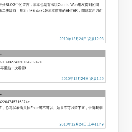
娃BLOG中的留言，原本也是有出現Connie Wen網友提到的問
步驟時，用Shift+Enter代替原本慣用的ENTER，問題就迎刃而
2010年12月24日 凌晨12:03
.
<9139827432013423947>
你再重貼一次看看!
2010年12月24日 凌晨1:29
.
632264745716374>
，你再試看看只按Enter可不可以。如果不可以留下來，告訴我網
2010年12月24日 上午11:49