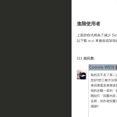
進階使用者
上面的程式碼為了減少 Siz
以下載
ar.js
來修改或加強
111 個回應:
Connie WEN
提
留的言不見了第二次o
您好!!您三種方法
者回應還是會變成
我的步驟一直到「如何
開始打「回覆內容」
這裡，但作者回覆
感謝!!