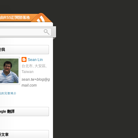
由RSS訂閱部落格
於我
Sean Lin
台北市, 大安區,
Taiwan
sean.tw+blog
@
g
mail.com
我的完整簡介
ogle 翻譯
新文章