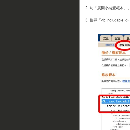
2. 勾「展開小裝置範本」
3. 搜尋「<b:includable id=