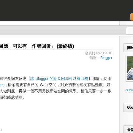
意見回應」可以有「作者回覆」 (最終版)
關
發表於12/23/2010
類別：
Blogger
有很多網友反應【
讓 Blogger 的意見回應可以有回覆
】那篇，使用
ar.js
檔案需要有自己的 Web 空間，對於初階的網友有點難度。好
檢視
人做到底，再做一個不用另找網站空間的教學。相信只要一步一步
做都能成功的。
Go
L。
最