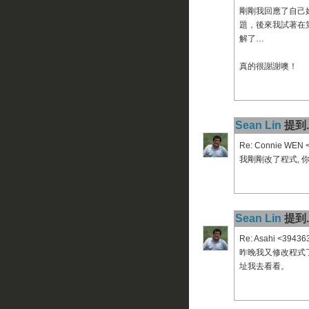
剛剛我回應了自己娃
題，後來我試著在第二
解了…
真的很謝謝噢！
Sean Lin
提到..
Re: Connie WEN 
我剛剛改了程式, 
Sean Lin
提到..
Re: Asahi <3943
昨晚我又修改程式了
址我去看看。