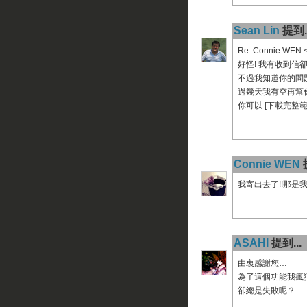
Sean Lin
提到..
Re: Connie WEN 
好怪! 我有收到信
不過我知道你的問題
過幾天我有空再幫
你可以 [下載完整範本
Connie WEN
提
我寄出去了!!那是
ASAHI
提到...
由衷感謝您…
為了這個功能我瘋
卻總是失敗呢？