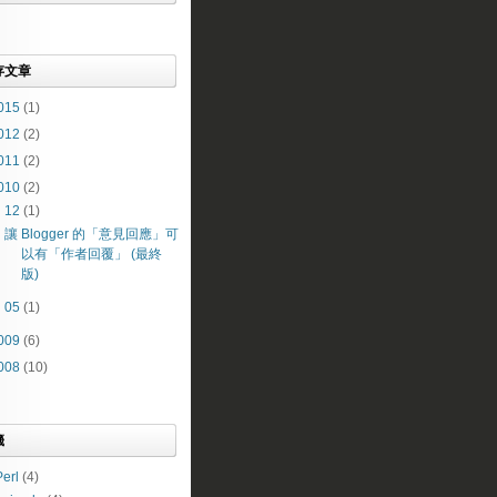
存文章
015
(1)
012
(2)
011
(2)
010
(2)
▼
12
(1)
讓 Blogger 的「意見回應」可
以有「作者回覆」 (最終
版)
►
05
(1)
009
(6)
008
(10)
籤
erl
(4)