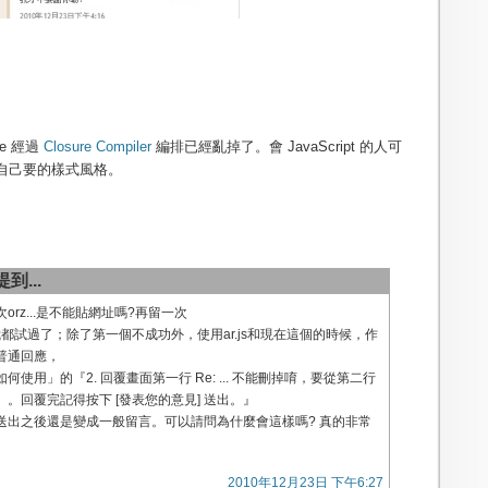
e 經過
Closure Compiler
編排已經亂掉了。會 JavaScript 的人可
自己要的樣式風格。
到...
rz...是不能貼網址嗎?再留一次
我都試過了；除了第一個不成功外，使用ar.js和現在這個的時候，作
普通回應，
使用」的『2. 回覆畫面第一行 Re: ... 不能刪掉唷，要從第二行
。回覆完記得按下 [發表您的意見] 送出。』
送出之後還是變成一般留言。可以請問為什麼會這樣嗎? 真的非常
2010年12月23日 下午6:27