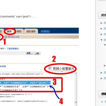
。
封
'comments' var='post'>」。
►
2
►
2
►
2
▼
2
►
2
►
2
標
P