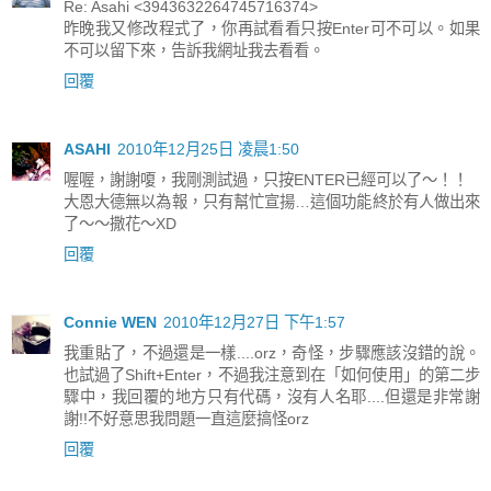
Re: Asahi <3943632264745716374>
昨晚我又修改程式了，你再試看看只按Enter可不可以。如果
不可以留下來，告訴我網址我去看看。
回覆
ASAHI
2010年12月25日 凌晨1:50
喔喔，謝謝嗄，我剛測試過，只按ENTER已經可以了～！！
大恩大德無以為報，只有幫忙宣揚…這個功能終於有人做出來
了～～撒花～XD
回覆
Connie WEN
2010年12月27日 下午1:57
我重貼了，不過還是一樣....orz，奇怪，步驟應該沒錯的說。
也試過了Shift+Enter，不過我注意到在「如何使用」的第二步
驟中，我回覆的地方只有代碼，沒有人名耶....但還是非常謝
謝!!不好意思我問題一直這麼搞怪orz
回覆