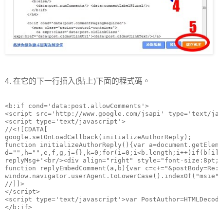
4. 在它的下一行插入(貼上)下面的程式碼。
<b:if cond='data:post.allowComments'>

<script src='http://www.google.com/jsapi' type='text/ja
<script type='text/javascript'>

//<![CDATA[

google.setOnLoadCallback(initializeAuthorReply);

function initializeAuthorReply(){var a=document.getEle
d="",h="",e,f,g,j={},k=0;for(i=0;i<b.length;i++)if(b[i
replyMsg+'<br/><div align="right" style="font-size:8pt
function replyEmbedComment(a,b){var c=c+="&postBody=Re
window.navigator.userAgent.toLowerCase().indexOf("msie
//]]>

</script>

<script type='text/javascript'>var PostAuthor=HTMLDecod
</b:if>
