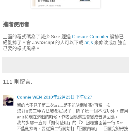
進階使用者
上面的程式碼為了減少 Size 經過
Closure Compiler
編排已
經亂掉了。會 JavaScript 的人可以下載
ar.js
來修改或加強自
己要的樣式風格。
111 則留言:
Connie WEN
2010年12月23日 下午6:27
留的言不見了第二次orz...是不能貼網址嗎?再留一次
您好!!您三種方法我都試過了；除了第一個不成功外，使用
ar.js和現在這個的時候，作者回應還是會變成普通回應，
我的步驟一直到「如何使用」的『2. 回覆畫面第一行 Re: ...
不能刪掉唷，要從第二行開始打「回覆內容」。回覆完記得按