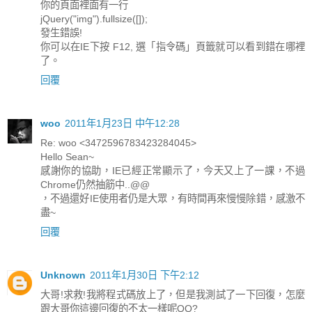
你的頁面裡面有一行
jQuery("img").fullsize([]);
發生錯誤!
你可以在IE下按 F12, 選「指令碼」頁籤就可以看到錯在哪裡
了。
回覆
woo
2011年1月23日 中午12:28
Re: woo <3472596783423284045>
Hello Sean~
感謝你的協助，IE已經正常顯示了，今天又上了一課，不過
Chrome仍然抽筋中..@@
，不過還好IE使用者仍是大眾，有時間再來慢慢除錯，感激不
盡~
回覆
Unknown
2011年1月30日 下午2:12
大哥!求救!我將程式碼放上了，但是我測試了一下回復，怎麼
跟大哥你這邊回復的不太一樣呢QQ?