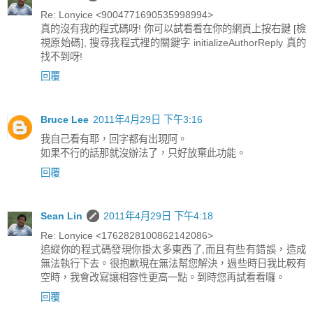
Re: Lonyice <9004771690535998994>
真的沒有我的程式碼呀! 你可以試看看在你的網頁上按右鍵 [檢
視原始碼], 搜尋我程式裡的關鍵字 initializeAuthorReply 真的
找不到呀!
回覆
Bruce Lee
2011年4月29日 下午3:16
我自己看有耶，回字都有出現阿。
如果不行的話那就沒辦法了，只好放棄此功能。
回覆
Sean Lin
2011年4月29日 下午4:18
Re: Lonyice <1762828100862142086>
追縱你的程式碼發現你掛太多東西了,而且有些有錯誤，造成
無法執行下去。很抱歉現在無法幫您解決，過些時日我比較有
空時，我會改寫讓相容性更高一點。到時您再試看看囉。
回覆