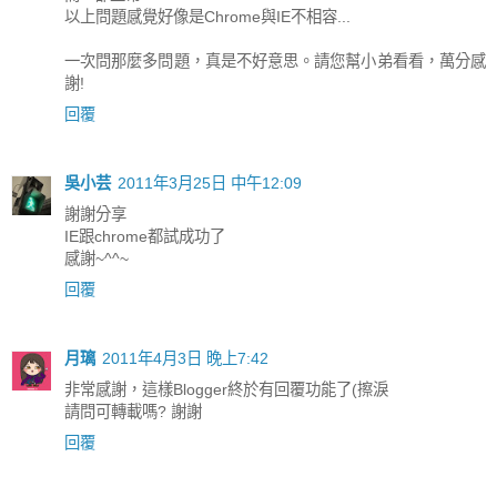
以上問題感覺好像是Chrome與IE不相容...
一次問那麼多問題，真是不好意思。請您幫小弟看看，萬分感
謝!
回覆
吳小芸
2011年3月25日 中午12:09
謝謝分享
IE跟chrome都試成功了
感謝~^^~
回覆
月璃
2011年4月3日 晚上7:42
非常感謝，這樣Blogger終於有回覆功能了(擦淚
請問可轉載嗎? 謝謝
回覆