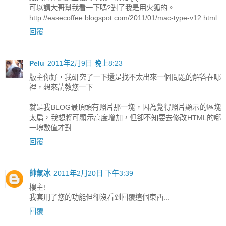
可以請大哥幫我看一下嗎?對了我是用火狐的。
http://easecoffee.blogspot.com/2011/01/mac-type-v12.html
回覆
Pelu
2011年2月9日 晚上8:23
版主你好，我研究了一下還是找不太出來一個問題的解答在哪
裡，想來請教您一下
就是我BLOG最頂頭有照片那一塊，因為覺得照片顯示的區塊
太扁，我想將可顯示高度增加，但卻不知要去修改HTML的哪
一塊數值才對
回覆
帥氣冰
2011年2月20日 下午3:39
樓主!
我套用了您的功能但卻沒看到回覆這個東西...
回覆