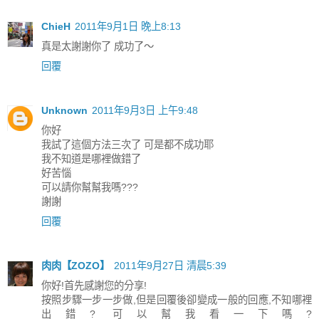
ChieH
2011年9月1日 晚上8:13
真是太謝謝你了 成功了～
回覆
Unknown
2011年9月3日 上午9:48
你好
我試了這個方法三次了 可是都不成功耶
我不知道是哪裡做錯了
好苦惱
可以請你幫幫我嗎???
謝謝
回覆
肉肉【ZOZO】
2011年9月27日 清晨5:39
你好!首先感謝您的分享!
按照步驟一步一步做,但是回覆後卻變成一般的回應,不知哪裡
出錯? 可以幫我看一下嗎?